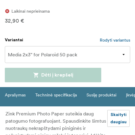
Laikinai neprieinama
32,90 €
Rodyti variantus
Variantai
Dėti į krepšelį
Aprašymas
Techninė specifikacija
Susiję produktai
Įkvė
Zink Premium Photo Paper suteikia daug
Skaityti
patogumo fotografuojant. Spausdinkite šimtus
daugiau
nuotraukų nekrapštydami piniginės ir