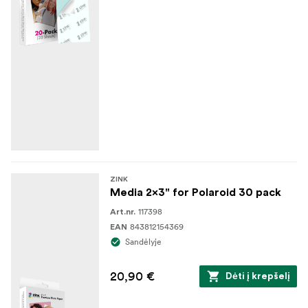
ZINK
Media 2x3" for Polaroid 30 pack
117398
Art.nr.
843812154369
EAN
Sandėlyje
20,90 €
Dėti į krepšelį