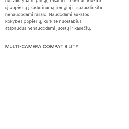
nešvaistydami pinigų rašalui ir toneriui. Įdėkite
šį popierių į suderinamą įrenginį ir spausdinkite
nenaudodami rašalo. Naudodami aukštos
kokybės popierių, kurkite nuostabius
atspaudus nenaudodami juostų ir kasečių.
MULTI-CAMERA COMPATIBILITY
Spausdinkite amžinus prisiminimus ant
daugiafunkcinio popieriaus. Zink popierius
sukurtas taip, kad veiktų su keliais nuostabiais
nuotraukų spausdinimo įrenginiais. Naudokite
šį popierių su 2 x 3 colių "Polaroid" įrenginiais,
tokiais kaip "Polaroid Snap", "Snap Touch",
"Zip" ir "Mint" fotoaparatai ir spausdintuvai.
PRAŠYKITE LIETUVĄ