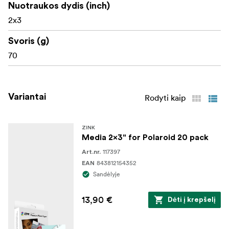
Nuotraukos dydis (inch)
2x3
Svoris (g)
70
Variantai
Rodyti kaip
ZINK
Media 2x3" for Polaroid 20 pack
117397
Art.nr.
843812154352
EAN
Sandėlyje
13,90 €
Dėti į krepšelį