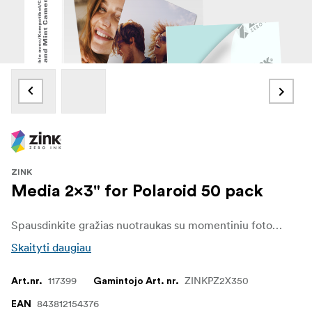
ZINK
Media 2x3" for Polaroid 50 pack
Spausdinkite gražias nuotraukas su momentiniu fotopopieriumi. Į savo fotokamerą arba spausdintuvą įdėkite 2" x 3" Zink popieriaus ir per kelias sekundes paverskite brangius prisiminimus ilgai išliekančiomis nuotraukomis. Zink fotopopierius pagamintas taip, kad išryškintų kiekvieno kadro kokybę. Skirtas "Polaroid zink" įrenginiams, 50 pakuočių
Skaityti daugiau
117399
ZINKPZ2X350
Art.nr.
Gamintojo Art. nr.
843812154376
EAN