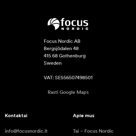
Focus Nordic AB

Bergsjödalen 48

415 68 Gothenburg

Sweden

VAT: SE556507498501
Rasti Google Maps
Kontaktai
Apie mus
info@focusnordic.lt
Tai – Focus Nordic