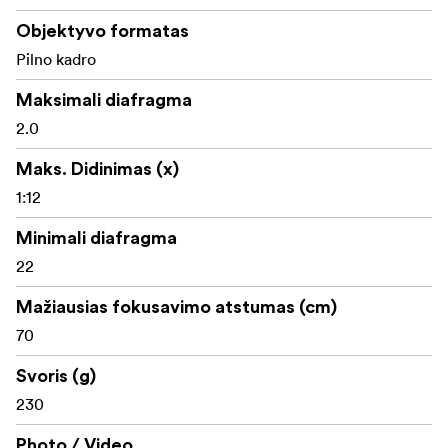
Objektyvo formatas
Pilno kadro
Maksimali diafragma
2.0
Maks. Didinimas (x)
1:12
Minimali diafragma
22
Mažiausias fokusavimo atstumas (cm)
70
Svoris (g)
230
Photo / Video