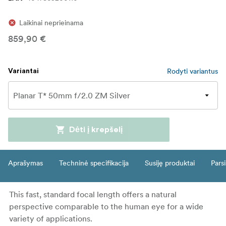
Laikinai neprieinama
859,90 €
Rodyti variantus
Variantai
Dėti į krepšelį
Aprašymas
Techninė specifikacija
Susiję produktai
Parsi
This fast, standard focal length offers a natural
perspective comparable to the human eye for a wide
variety of applications.