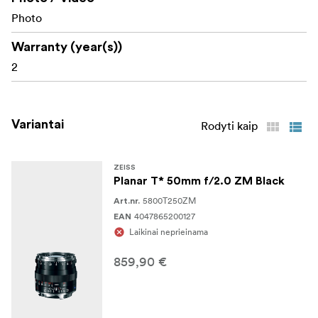
Photo
Warranty (year(s))
2
Variantai
Rodyti kaip
ZEISS
Planar T* 50mm f/2.0 ZM Black
5800T250ZM
Art.nr.
4047865200127
EAN
Laikinai neprieinama
859,90 €