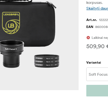
korpusas.
Skaityti dau
1222
Art.nr.
860008
EAN
Laikinai n
509,90 
Variantai