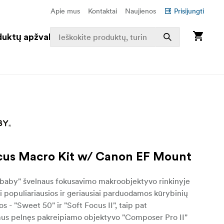
Apie mus
Kontaktai
Naujienos
Prisijungti
duktų apžvalga
cus Macro Kit w/ Canon EF Mount
baby" švelnaus fokusavimo makroobjektyvo rinkinyje
i populiariausios ir geriausiai parduodamos kūrybinių
s - "Sweet 50" ir "Soft Focus II", taip pat
us pelnęs pakreipiamo objektyvo "Composer Pro II"