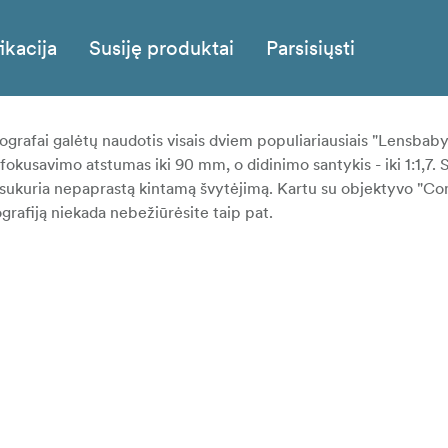
ikacija
Susiję produktai
Parsisiųsti
otografai galėtų naudotis visais dviem populiariausiais "Lensbaby
fokusavimo atstumas iki 90 mm, o didinimo santykis - iki 1:1,7. 
 sukuria nepaprastą kintamą švytėjimą. Kartu su objektyvo "C
grafiją niekada nebežiūrėsite taip pat.