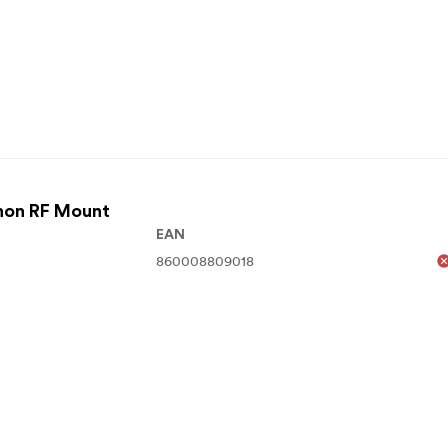
non RF Mount
EAN
860008809018