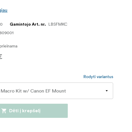
giau
20
LBSFMKC
Gamintojo Art. nr.
809001
eprieinama
€
Rodyti variantus
Dėti į krepšelį