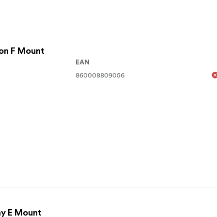
kon F Mount
EAN
860008809056
ny E Mount