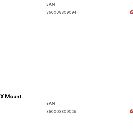
EAN
860008809094
i X Mount
EAN
860008809025