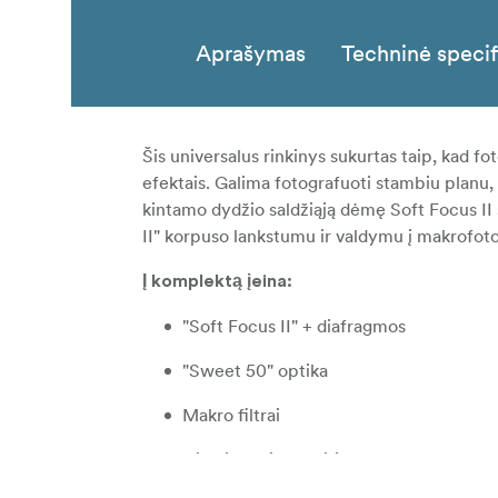
Aprašymas
Techninė specif
Šis universalus rinkinys sukurtas taip, kad f
efektais. Galima fotografuoti stambiu planu, 
kintamo dydžio saldžiąją dėmę Soft Focus II
II" korpuso lankstumu ir valdymu į makrofoto
Į komplektą įeina:
"Soft Focus II" + diafragmos
"Sweet 50" optika
Makro filtrai
Didelis optikos keitimo dėklas