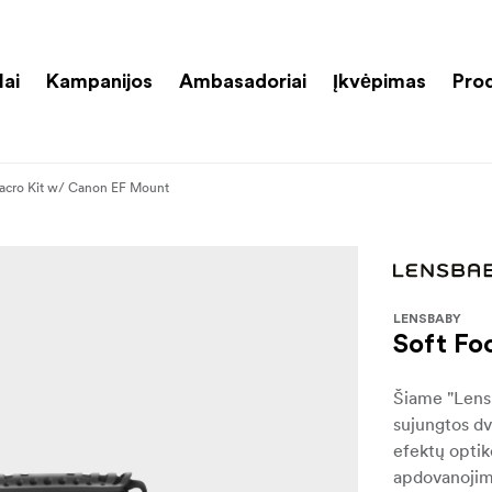
lai
Kampanijos
Ambasadoriai
Įkvėpimas
Pro
acro Kit w/ Canon EF Mount
LENSBABY
Soft Fo
Šiame "Lens
sujungtos dv
efektų optiko
apdovanojim