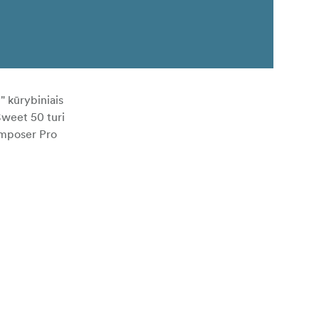
" kūrybiniais
Sweet 50 turi
omposer Pro