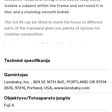
isolate a subject within the frame and surround it in
.
blur and a stunning smooth bokeh
The Sol 45 can be tilted to move the focus to different
parts of the frameand gives you plenty of options for
creative composition.
Lens is compact and lightweight and easy to use.
Focusing is done manually and the lens has a fixed f/3.5
aperture. Optical contruction consists of 3 elements in 2
Techninė specifikacija
groups with anti-reflective coating. Minimal focusing
distance is 355 mm.
Gamintojas
Angle of Tilt: 8.5 degrees
Lensbaby, Inc. , 824 SE 16TH AVE, PORTLAND OR 97214-
2676, 97214, Portland, USA, www.lensbaby.com
Center-focus locking ability
Multi-coating minimizes ghosting and flare
Objektyvo/Fotoaparato jungtis
Fuji X
Lightweight