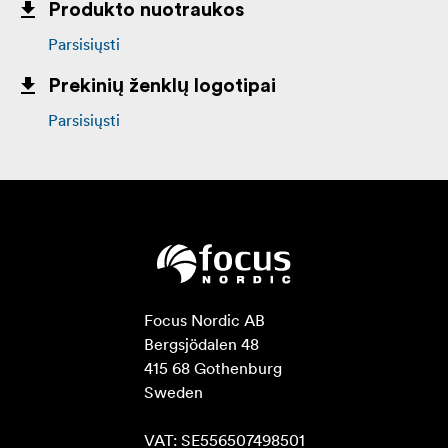
Produkto nuotraukos
Parsisiųsti
Prekinių ženklų logotipai
Parsisiųsti
Focus Nordic AB

Bergsjödalen 48

415 68 Gothenburg

Sweden

VAT: SE556507498501