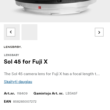
LENSBABY
Sol 45 for Fuji X
The Sol 45 camera lens for Fuji X has a focal length that is wonderful, and you can use it for just about every genre of photography, from macro to lifestyle. Make selective focus photography as easy as tilt, focus, shoot with the Sol 45. This compact lens creates a sweet spot of focus effect surrounded by smooth bokeh.
Skaityti daugiau
118409
LBS45F
Art.nr.
Gamintojo Art. nr.
858285007272
EAN