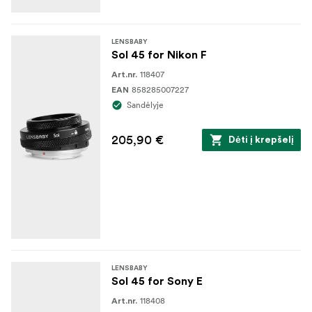
LENSBABY
Sol 45 for Nikon F
118407
Art.nr.
858285007227
EAN
Sandėlyje
205,90 €
Dėti į krepšelį
LENSBABY
Sol 45 for Sony E
118408
Art.nr.