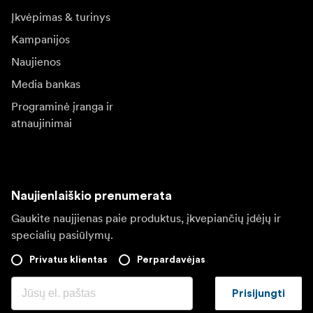
Įkvėpimas & turinys
Kampanijos
Naujienos
Media bankas
Programinė įranga ir
atnaujinimai
Naujienlaiškio prenumerata
Gaukite naujjienas paie produktus, įkvepiančių įdėjų ir
specialių pasiūlymų.
Privatus klientas
Perpardavėjas
Prisijungti