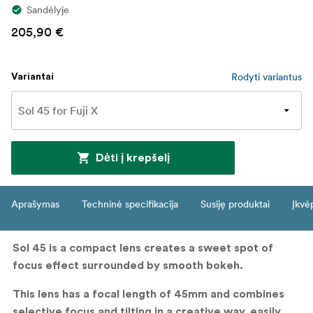
Sandėlyje
205,90 €
Rodyti variantus
Variantai
Dėti į krepšelį
Aprašymas
Techninė specifikacija
Susiję produktai
Įkvė
Sol 45 is a compact lens creates a sweet spot of
focus effect surrounded by smooth bokeh.
This lens has a focal length of 45mm and combines
selective focus and tilting in a creative way, easily