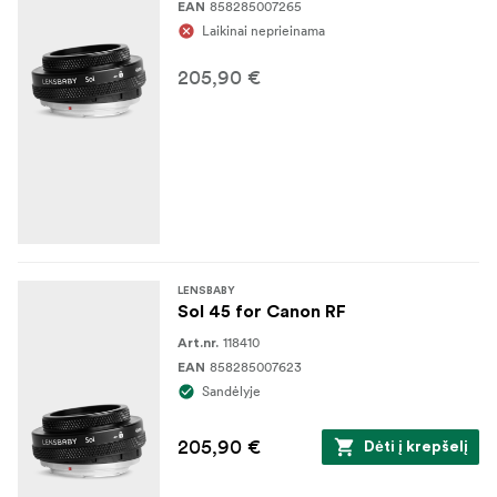
858285007265
EAN
Laikinai neprieinama
205,90 €
LENSBABY
Sol 45 for Canon RF
118410
Art.nr.
858285007623
EAN
Sandėlyje
205,90 €
Dėti į krepšelį