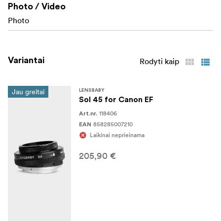
Photo / Video
Compact
Photo
Covers full-frame sensors
Availible in several different mounts
Variantai
Rodyti kaip
Jau greitai
LENSBABY
Sol 45 for Canon EF
118406
Art.nr.
858285007210
EAN
Laikinai neprieinama
205,90 €