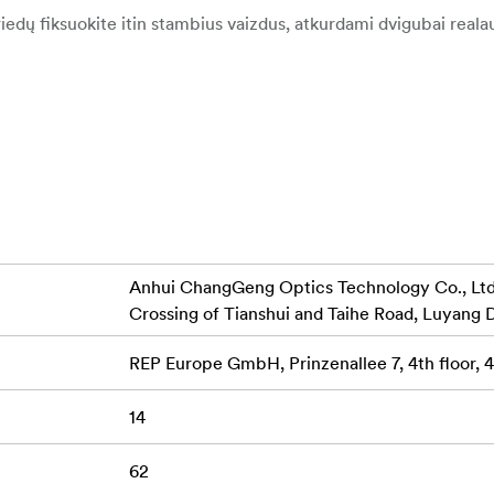
edų fiksuokite itin stambius vaizdus, atkurdami dvigubai reala
sias fokusavimo atstumas - vos 6 cm, kad vaizdas būtų itin de
Mėgaukitės visiška kūrybine lauko gylio ir r
ragmos valdymas:
tyti septyniose grupėse, užtikrina ryškumą, aiškumą ir tikslias
ai minkštą ir sklandų fono bokeh, puikiai tinkantį portretams ir
Anhui ChangGeng Optics Technology Co., Ltd.,
Crossing of Tianshui and Taihe Road, Luyang D
, visiškai metalinis objektyvo korpusas su įmontuotu objektyv
a vaizdo kontrastą.
REP Europe GmbH, Prinzenallee 7, 4th floor,
ato fotoaparatams, efektyvusis židinio nuotolis - 90 mm.
14
dėtingas gamtos detales, ar fiksuoti gražius portretus, "Laowa"
62
d užtikrintų universalų veikimą ir išskirtinę vaizdo kokybę.