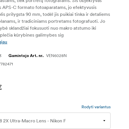
stams, tiek portretų fotografams. Šis objektyvas
s APS-C formato fotoaparatams, jo efektyvusis
lis prilygsta 90 mm, todėl jis puikiai tinka ir detaliems
anams, ir tradiciniams portretams fotografuoti. Jo
mybė sklandžiai fokusuoti nuo makro atstumo iki
plečia kūrybines galimybes sig
giau
3
VEN6028N
Gamintojo Art. nr.
7782471
€
Rodyti variantus