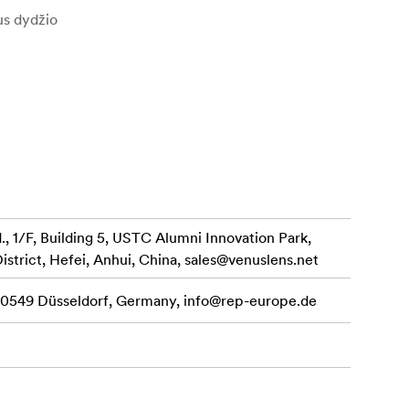
us dydžio
talus.
yškumo
 spalvas.
 1/F, Building 5, USTC Alumni Innovation Park,
istrict, Hefei, Anhui, China,
sales@venuslens.net
o gaubtu
 40549 Düsseldorf, Germany,
info@rep-europe.de
 60 mm f/2,8