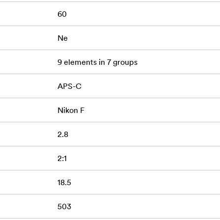
60
bjektyvas
Ne
9 elements in 7 groups
APS-C
Nikon F
2.8
2:1
18.5
503