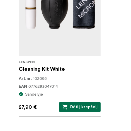
LENSPEN
Cleaning Kit White
102095
Art.nr.
0776293047014
EAN
Sandėlyje
27,90 €
Dėti į krepšelį