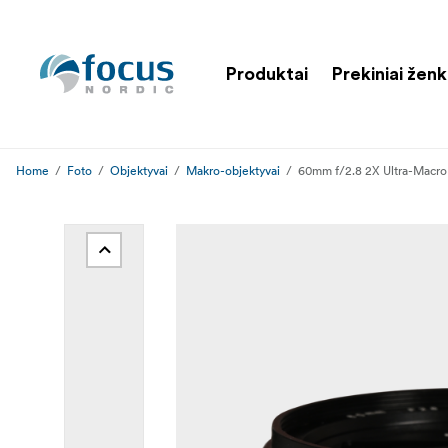
Produktai
Prekiniai ženk
Home
Foto
Objektyvai
Makro-objektyvai
60mm f/2.8 2X Ultra-Macro