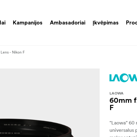
lai
Kampanijos
Ambasadoriai
Įkvėpimas
Pro
 Lens - Nikon F
LAOWA
60mm f/
F
"Laowa" 60 
universalus p