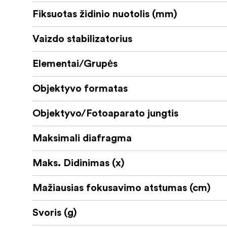
Kas yra dėžutėje:
Fiksuotas židinio nuotolis (mm)
"Laowa" 60 mm f/2,8 2X Ultra-Macro o
Vaizdo stabilizatorius
Priekinis objektyvo dangtelis
Elementai/Grupės
Galinis objektyvo dangtelis
Objektyvo formatas
Įmontuotas objektyvo gaubtas
Objektyvo/Fotoaparato jungtis
Maksimali diafragma
Maks. Didinimas (x)
Mažiausias fokusavimo atstumas (cm)
Svoris (g)