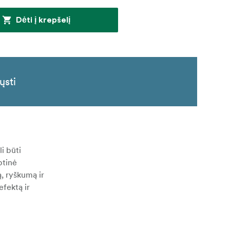
Dėti į krepšelį
ųsti
li būti
ptinė
ą, ryškumą ir
efektą ir