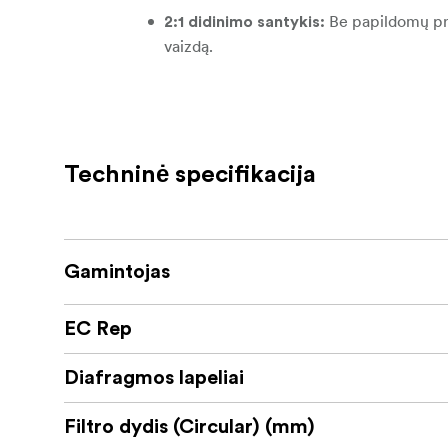
Be papildomų pri
2:1 didinimo santykis:
vaizdą.
Mažiau
Trumpas fokusavimo atstumas:
Tikslus rankinis fokusavimas ir diaf
kontrole.
Techninė specifikacija
Devyni elementai, išdės
Optinė kokybė:
Sukuria nuostabi
14 menčių diafragma:
makrofotografijai.
Gamintojas
Patvarus
Tvirta metalinė konstrukcija:
sumažina objektyvo blyksnius ir padidin
EC Rep
Tinka APS-C form
Lankstus naudojimas:
Diafragmos lapeliai
Nesvarbu, ar jūsų aistra yra fotografuoti su
Filtro dydis (Circular) (mm)
2X "Ultra-Macro" objektyvas sukurtas taip, ka