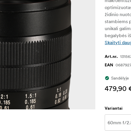
makroentuzia
optimizuota
židinio nuoto
stambiems pl
unikali gali
begalybės iš
Skaityti dau
13156
Art.nr.
068792
EAN
Sandėlyje
479,90 
Variantai