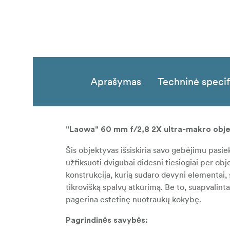
Aprašymas
Techninė specif
"Laowa" 60 mm f/2,8 2X ultra-makro obj
Šis objektyvas išsiskiria savo gebėjimu pasiekt
užfiksuoti dvigubai didesni tiesiogiai per ob
konstrukcija, kurią sudaro devyni elementai, s
tikrovišką spalvų atkūrimą. Be to, suapvalinta
pagerina estetinę nuotraukų kokybę.
Pagrindinės savybės: