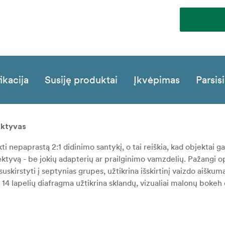
ikacija
Susiję produktai
Įkvėpimas
Parsisi
ektyvas
i nepaprastą 2:1 didinimo santykį, o tai reiškia, kad objektai ga
jektyvą - be jokių adapterių ar prailginimo vamzdelių. Pažangi o
uskirstyti į septynias grupes, užtikrina išskirtinį vaizdo aiškum
 14 lapelių diafragma užtikrina sklandų, vizualiai malonų bokeh 