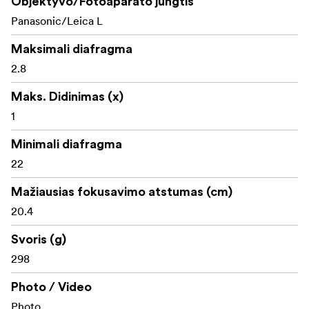
Objektyvo/Fotoaparato jungtis
Panasonic/Leica L
Maksimali diafragma
2.8
Maks. Didinimas (x)
1
Minimali diafragma
22
Mažiausias fokusavimo atstumas (cm)
20.4
Svoris (g)
298
Photo / Video
Photo