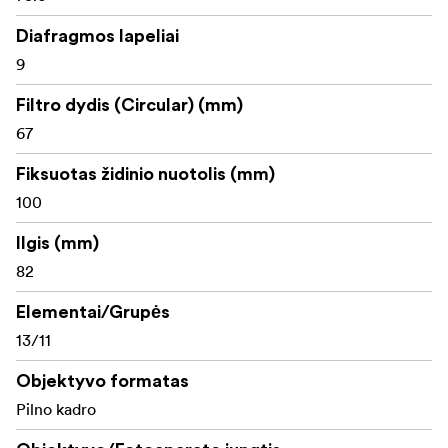
Puikiai tinka ir makro, ir portretiniam fotografavimui
Diafragmos lapeliai
9
Objektyvo konstrukciją sudaro 13 elementų 11 grupių, 3
ASPH, 2 UED ir 1 ED lęšiai, kurie kartu užtikrina puikų
Filtro dydis (Circular) (mm)
optinį našumą.
67
Fiksuotas židinio nuotolis (mm)
100
Ilgis (mm)
82
Elementai/Grupės
13/11
Objektyvo formatas
Pilno kadro