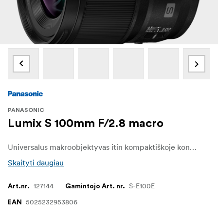
PANASONIC
Lumix S 100mm F/2.8 macro
Universalus makroobjektyvas itin kompaktiškoje konstrukcijoje. Makroobjektyvai paprastai būna dideli, tačiau unikali "Panasonic" technologija leido sumažinti objektyvo dydį ir jis sveria tik 298 g.
Skaityti daugiau
127144
S-E100E
Art.nr.
Gamintojo Art. nr.
5025232953806
EAN