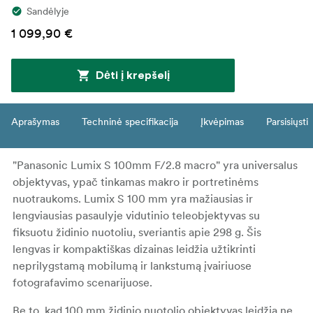
Sandėlyje
1 099,90 €
Dėti į krepšelį
Aprašymas
Techninė specifikacija
Įkvėpimas
Parsisiųsti
"Panasonic Lumix S 100mm F/2.8 macro" yra universalus
objektyvas, ypač tinkamas makro ir portretinėms
nuotraukoms. Lumix S 100 mm yra mažiausias ir
lengviausias pasaulyje vidutinio teleobjektyvas su
fiksuotu židinio nuotoliu, sveriantis apie 298 g. Šis
lengvas ir kompaktiškas dizainas leidžia užtikrinti
neprilygstamą mobilumą ir lankstumą įvairiuose
fotografavimo scenarijuose.
Be to, kad 100 mm židinio nuotolio objektyvas leidžia ne