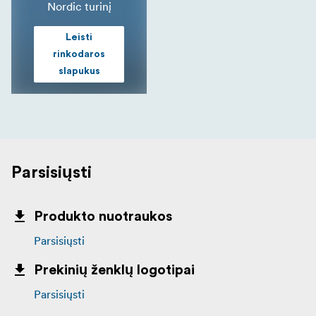
Nordic turinį
Leisti
rinkodaros
slapukus
Parsisiųsti
Produkto nuotraukos
Parsisiųsti
Prekinių ženklų logotipai
Parsisiųsti