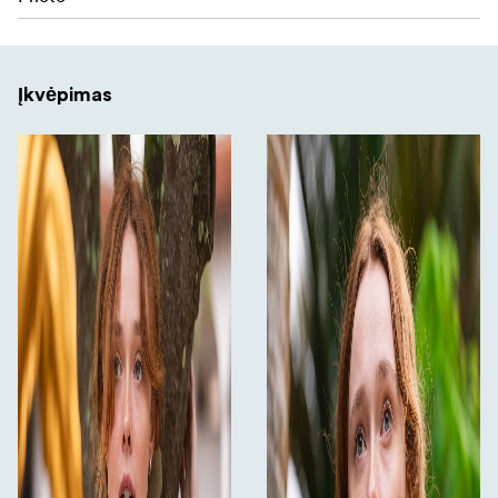
Įkvėpimas