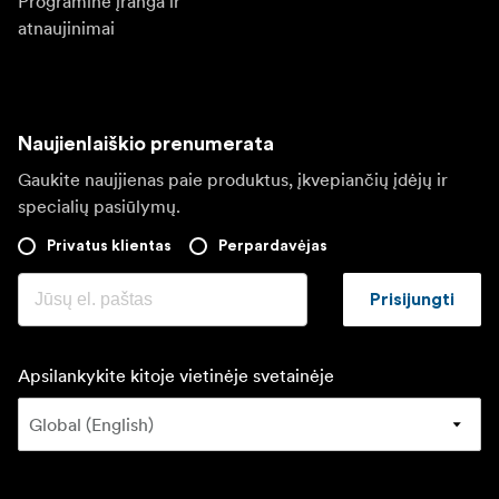
Programinė įranga ir
atnaujinimai
Naujienlaiškio prenumerata
Gaukite naujjienas paie produktus, įkvepiančių įdėjų ir
specialių pasiūlymų.
Privatus klientas
Perpardavėjas
Prisijungti
Apsilankykite kitoje vietinėje svetainėje