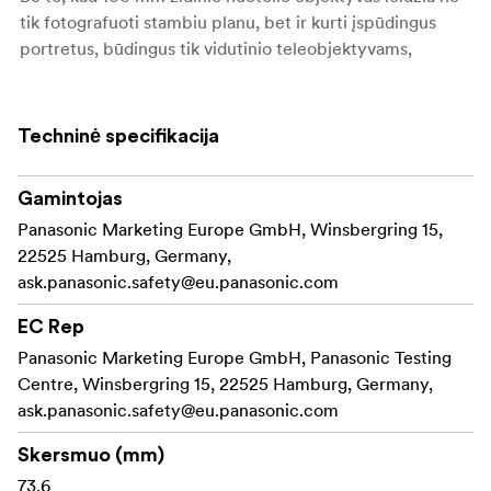
tik fotografuoti stambiu planu, bet ir kurti įspūdingus
portretus, būdingus tik vidutinio teleobjektyvams,
naudojant didelę diafragmą ir fiksuojant didelės raiškos
vaizdus su nuostabiu bokeh efektu.
Techninė specifikacija
Dėl "Panasonics" linijinio fokusavimo varikliuko
objektyvas veikia tyliai, o fokusavimo dvelksmas
slopinamas, todėl jis idealiai tinka filmuoti. Taip pat
Gamintojas
siūlomas mikrožingsninis diafragmos valdymas, kad
Panasonic Marketing Europe GmbH, Winsbergring 15,
ekspozicija būtų keičiama sklandžiai, ir galimybė
22525 Hamburg, Germany,
pasirinkti linijinį arba nelinijinį fokusavimo žiedo
ask.panasonic.safety@eu.panasonic.com
nustatymą.
EC Rep
Dviejų fazių linijinis variklis
Panasonic Marketing Europe GmbH, Panasonic Testing
Centre, Winsbergring 15, 22525 Hamburg, Germany,
Efektyviai slopina fokusavimo dvelksmą
ask.panasonic.safety@eu.panasonic.com
Dvigubo fokusavimo sistema
Skersmuo (mm)
Puikios optinės savybės
73.6