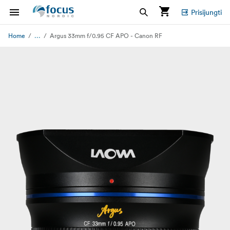
Prisijungti
...
Home
Argus 33mm f/0.95 CF APO - Canon RF