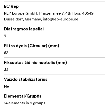
Pašalina chromatinę aberaciją, todėl vaizdai yra
EC Rep
išskirtinio ryškumo, aiškumo ir tikslių spalvų.
REP Europe GmbH, Prinzenallee 7, 4th floor, 40549
Düsseldorf, Germany,
info@rep-europe.de
33 mm židinio nuotolis (50 mm ekvivalentas):
Universalus standartinis židinio nuotolis, idealiai
Diafragmos lapeliai
tinkantis portretams, gatvės fotografijai ir
9
videografijai.
Filtro dydis (Circular) (mm)
leidžia gauti detalius
Fokusavimas iš arti (35 cm):
62
vaizdus iš arti ir išryškinti objektus su gražiai
išsklaidytu fonu.
Fiksuotas židinio nuotolis (mm)
9 lapelių diafragma sukuria
33
Įspūdingas bokeh:
estetišką, sklandų fono suliejimą, puikiai tinkantį
Vaizdo stabilizatorius
meniniams vaizdams.
Ne
Patvari, profesionali
Tvirta metalinė konstrukcija:
Elementai/Grupės
konstrukcija užtikrina patikimumą sudėtingomis
fotografavimo sąlygomis.
14 elements in 9 groups