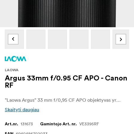
LAOWA
Argus 33mm f/0.95 CF APO - Canon
RF
"Laowa Argus" 33 mm f/0,95 CF APO objektyvas yra išskirtinis, itin greitas pagrindinis objektyvas, sukurtas specialiai APS-C veidrodiniams fotoaparatams, skirtas fotografams ir vaizdo operatoriams, kuriems reikia puikių charakteristikų esant silpnam apšvietimui, išskirtinio bokeh efekto ir puikios optinės kokybės. Dėl universalaus 33 mm židinio nuotolio (apytiksliai 50 mm viso kadro atitikmuo) šis objektyvas idealiai tinka portretams, gatvės fotografijai, vaizdo įrašų kūrimui ir meniškiems vaizdams esant silpnam apšvietimui.
Skaityti daugiau
131673
VE3395RF
Art.nr.
Gamintojo Art. nr.
6940486702033
EAN