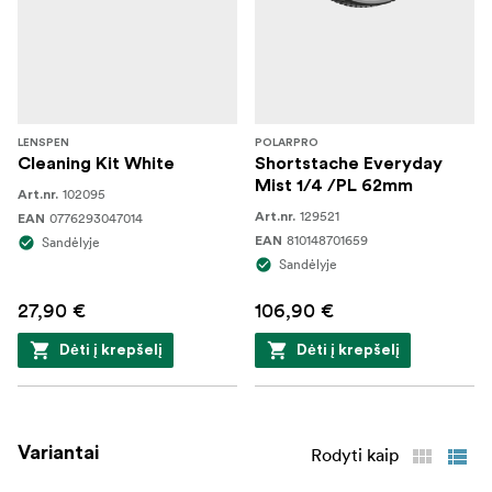
LENSPEN
POLARPRO
Cleaning Kit White
Shortstache Everyday
Mist 1/4 /PL 62mm
102095
Art.nr.
129521
0776293047014
Art.nr.
EAN
810148701659
Sandėlyje
EAN
Sandėlyje
27,90 €
106,90 €
Dėti į krepšelį
Dėti į krepšelį
Variantai
Rodyti kaip