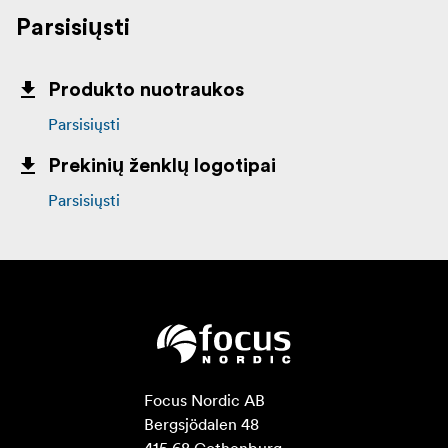
Parsisiųsti
Produkto nuotraukos
Parsisiųsti
Prekinių ženklų logotipai
Parsisiųsti
Focus Nordic AB

Bergsjödalen 48

415 68 Gothenburg
