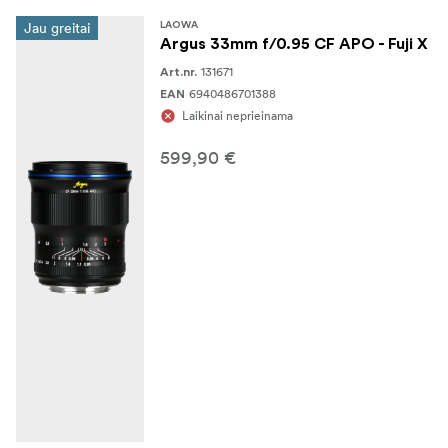
Jau greitai
LAOWA
Argus 33mm f/0.95 CF APO - Fuji X
131671
Art.nr.
6940486701388
EAN
Laikinai neprieinama
599,90 €