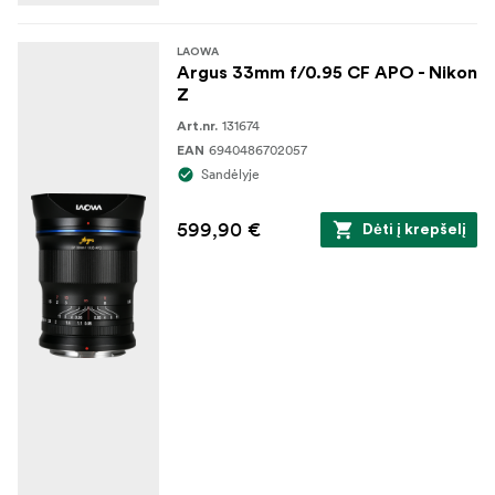
LAOWA
Argus 33mm f/0.95 CF APO - Nikon
Z
131674
Art.nr.
6940486702057
EAN
Sandėlyje
599,90 €
Dėti į krepšelį