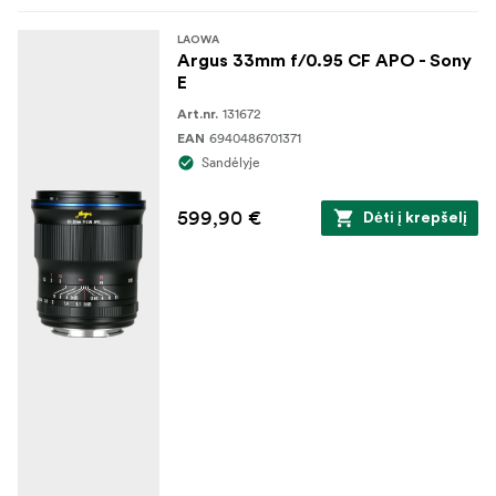
LAOWA
Argus 33mm f/0.95 CF APO - Sony
E
131672
Art.nr.
6940486701371
EAN
Sandėlyje
599,90 €
Dėti į krepšelį