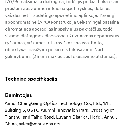
f/0,95 maksimalia diafragma, todėl jis puikiai tinka esant
prastam apšvietimui ir leidžia gauti ryškius, detalius
vaizdus net ir sudėtingo apšvietimo aplinkoje. Pažangi
apochromatinė (APO) konstrukcija veiksmingai pašalina
chromatines aberacijas ir spalvinius pakraščius, todėl
visame diafragmos diapazone užtikrinamas nepaprastas
ryškumas, aiškumas ir tikroviškos spalvos. Be to,
objektyvas pasižymi puikiomis fokusavimo iš arti
galimybėmis (35 cm mažiausias fokusavimo atstumas),
todėl fotografai gali fiksuoti įspūdingus stambius kadrus
su nuostabiai sklandžiu, svajingu bokeh.
Techninė specifikacija
Pagrindinės savybės:
Puikus veikimas esant
Itin greita f/0,95 diafragma:
Gamintojas
silpnam apšvietimui ir nepaprastas lauko gylio
Anhui ChangGeng Optics Technology Co., Ltd., 1/F,
valdymas, idealiai tinka kūrybinei fotografijai ir
Building 5, USTC Alumni Innovation Park, Crossing of
filmavimui.
Tianshui and Taihe Road, Luyang District, Hefei, Anhui,
China,
sales@venuslens.net
Apochromatinė (APO) optinė konstrukcija: