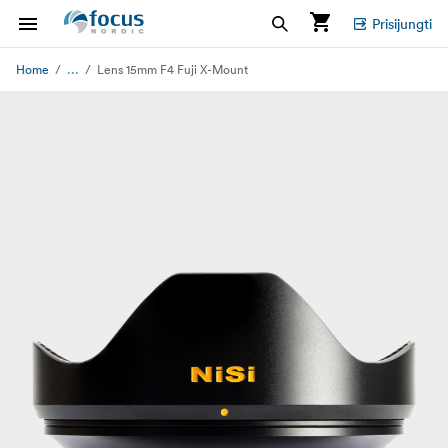
Prisijungti
...
Home
Lens 15mm F4 Fuji X-Mount