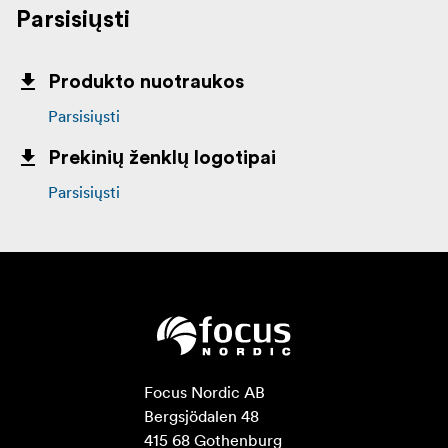
Parsisiųsti
Produkto nuotraukos
Parsisiųsti
Prekinių ženklų logotipai
Parsisiųsti
Focus Nordic AB

Bergsjödalen 48

415 68 Gothenburg
