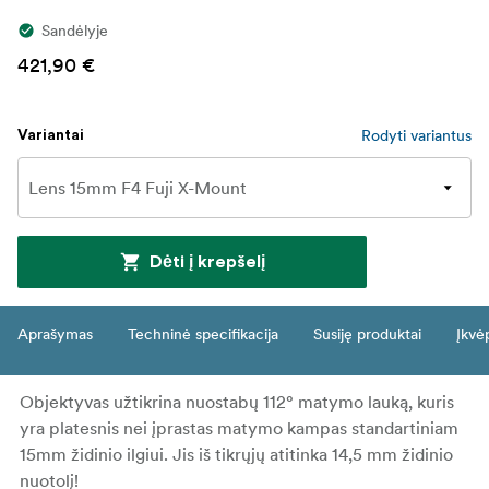
Sandėlyje
421,90 €
Rodyti variantus
Variantai
Dėti į krepšelį
Aprašymas
Techninė specifikacija
Susiję produktai
Įkvė
Objektyvas užtikrina nuostabų 112° matymo lauką, kuris
yra platesnis nei įprastas matymo kampas standartiniam
15mm židinio ilgiui. Jis iš tikrųjų atitinka 14,5 mm židinio
nuotolį!