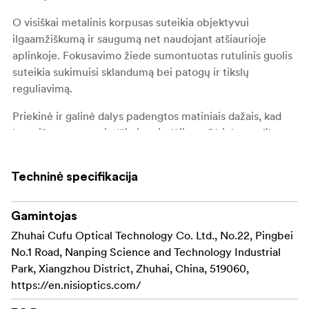
O visiškai metalinis korpusas suteikia objektyvui
ilgaamžiškumą ir saugumą net naudojant atšiaurioje
aplinkoje. Fokusavimo žiede sumontuotas rutulinis guolis
suteikia sukimuisi sklandumą bei patogų ir tikslų
reguliavimą.
Priekinė ir galinė dalys padengtos matiniais dažais, kad
būtų išvengta atspindžių ir spindėjimo. Objektyvo filtro
sriegis yra 72 mm, todėl galima naudoti standartinius 72
mm apskritus filtrus ir populiarias Nisi 100mm filtro
Techninė specifikacija
laikiklių sistemas. Todėl fotografuodami galite
eksperimentuoti ir patogiai naudotis filtrais.
Gamintojas
Optinę konstrukciją sudaro 12 elementų, išdėstytų 10-yje
Zhuhai Cufu Optical Technology Co. Ltd., No.22, Pingbei
grupių, vienas dvipusis asferinis elementas ir du itin mažo
No.1 Road, Nanping Science and Technology Industrial
išsklaidymo elementai. Toks derinys garantuoja geriausias
Park, Xiangzhou District, Zhuhai, China, 519060,
optines charakteristikas. Dėka optinės konstrukcijos,
https://en.nisioptics.com/
objektyvo chromatinės aberacijos, iškraipymai ir
vinjetavimas yra minimalūs.