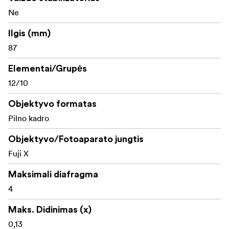
Sony E / Canon RF / Nikon Z / Fujifilm X
Ne
Puikios optinės charakteristikos
Ilgis (mm)
87
Objektyvas su 10 tiesių diafragmos lapelių gali
sukurti žvaigždės efektą pasirinkus diafragmą nuo
Elementai/Grupės
f/4 iki f/22
12/10
Optinę konstrukciją sudaro 12 elementų, išdėstytų
Objektyvo formatas
10-yje grupių, vienas dvipusis asferinis elementas ir
Pilno kadro
du itin mažo išsklaidymo elementai.
Objektyvo/Fotoaparato jungtis
Minimalus židinio nuotolis yra 0,2 m
Fuji X
72 mm priekinis sriegis standartiniams filtrams
Maksimali diafragma
4
Maks. Didinimas (x)
0,13