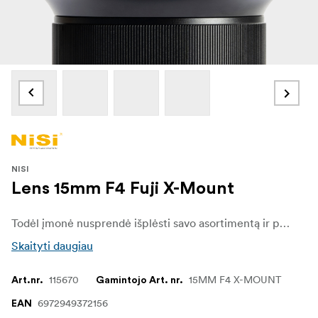
NISI
Lens 15mm F4 Fuji X-Mount
Todėl įmonė nusprendė išplėsti savo asortimentą ir pristatyti naują bei įdomų gaminį – 15 mm f/4 plataus kampo objektyvą, skirtą naudoti su viso kadro jutikliais. Lengvas 470 gramų objektyvas puikiai tinka beveidrodiniams fotoaparatams, todėl objektyvą patogu nešiotis, o jo pritaikymas praktiškai neribotas: nuo gamtos ir astrofotografijos iki gatvės, veiksmo ar kūrybinės portretinės fotografijos kadrui suteikiant unikalų ir itin platų vaizdą.
Skaityti daugiau
115670
15MM F4 X-MOUNT
Art.nr.
Gamintojo Art. nr.
6972949372156
EAN