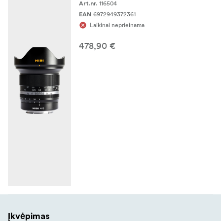
116504
Art.nr.
6972949372361
EAN
Laikinai neprieinama
478,90 €
Įkvėpimas