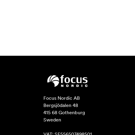
Focus Nordic AB

Bergsjödalen 48

415 68 Gothenburg

Sweden

VAT: SE556507498501