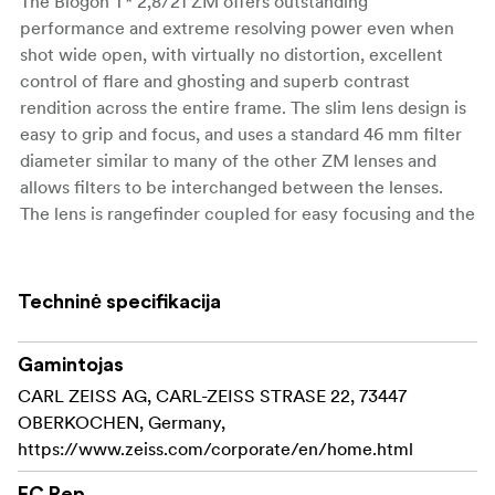
The Biogon T* 2,8/21 ZM offers outstanding
performance and extreme resolving power even when
shot wide open, with virtually no distortion, excellent
control of flare and ghosting and superb contrast
rendition across the entire frame. The slim lens design is
easy to grip and focus, and uses a standard 46 mm filter
diameter similar to many of the other ZM lenses and
allows filters to be interchanged between the lenses.
The lens is rangefinder coupled for easy focusing and the
optional 21 mm viewfinder is available for accurate
image composition. The Biogon T* 2,8/21 ZM is suitable
for many different wide-angle applications including
Techninė specifikacija
reportage work, landscape and architectural photos.
Aperture range: F2,8 - 22
Gamintojas
CARL ZEISS AG, CARL-ZEISS STRASE 22, 73447
Close focus: 0,5 m
OBERKOCHEN, Germany,
https://www.zeiss.com/corporate/en/home.html
Filter thread: 46 mm
EC Rep