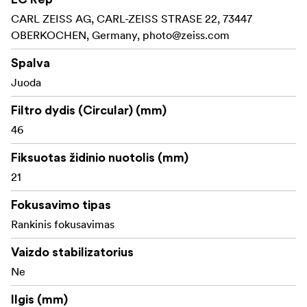
Size: 53 x 75 mm
CARL ZEISS AG, CARL-ZEISS STRASE 22, 73447
Weight: 300 gram
OBERKOCHEN, Germany,
photo@zeiss.com
Lens hood sold separately
Spalva
Juoda
Filtro dydis (Circular) (mm)
46
Fiksuotas židinio nuotolis (mm)
21
Fokusavimo tipas
Rankinis fokusavimas
Vaizdo stabilizatorius
Ne
Ilgis (mm)