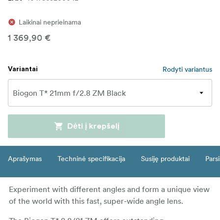
Laikinai neprieinama
1 369,90 €
Rodyti variantus
Variantai
Dėti į krepšelį
Aprašymas
Techninė specifikacija
Susiję produktai
Parsi
Experiment with different angles and form a unique view
of the world with this fast, super-wide angle lens.