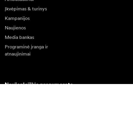
Įkvėpimas & turinys
Kampanijos
Naujienos
Media bankas
Programinė įranga ir
atnaujinimai
Naujienlaiškio prenumerata
Gaukite naujjienas paie produktus, įkvepiančių įdėjų ir
specialių pasiūlymų.
Privatus klientas
Perpardavėjas
Prisijungti