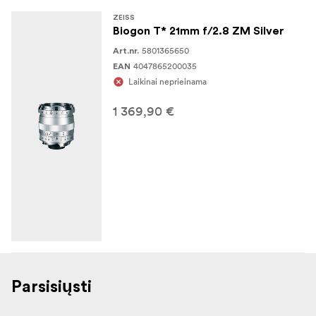
ZEISS
Biogon T* 21mm f/2.8 ZM Silver
5801365650
Art.nr.
4047865200035
EAN
Laikinai neprieinama
1 369,90 €
Parsisiųsti