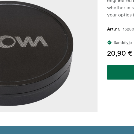
engineered f
whether in s
your optics 
1328
Art.nr.
Sandėlyje
20,90 €