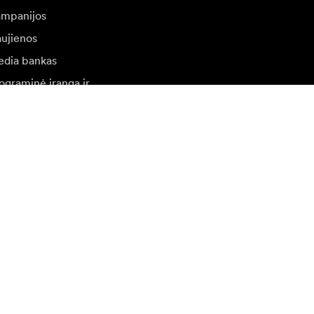
mpanijos
ujienos
dia bankas
ograminė įranga ir
naujinimai
ilankykite kitoje vietinėje svetainėje