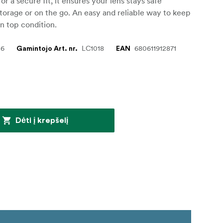
or a secure fit, it ensures your lens stays safe
torage or on the go. An easy and reliable way to keep
in top condition.
06
LC1018
680611912871
Gamintojo Art. nr.
EAN
Dėti į krepšelį