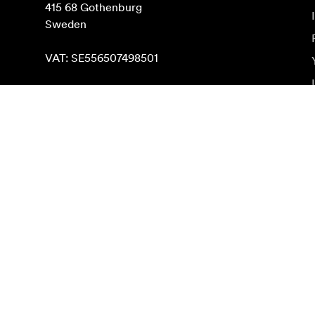
415 68 Gothenburg

Sweden

VAT: SE556507498501
Rasti Google Maps
Naujienlaiškio prenumerata
Gaukite naujjienas paie produktus, įkvepiančių įdėjų i
Privatus klientas
Perpardavėjas