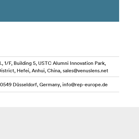
 1/F, Building 5, USTC Alumni Innovation Park,
istrict, Hefei, Anhui, China,
sales@venuslens.net
 40549 Düsseldorf, Germany,
info@rep-europe.de