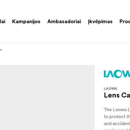
lai
Kampanijos
Ambasadoriai
Įkvėpimas
Pro
mm
LAOWA
Lens C
The Laowa Le
to protect t
and acciden