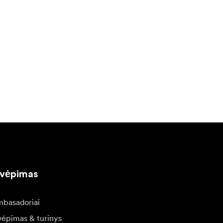
kvėpimas
basadoriai
vėpimas & turinys