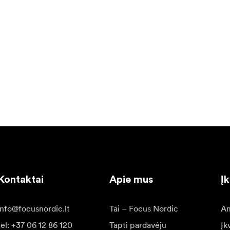
Kontaktai
Apie mus
Į
info@focusnordic.lt
Tai – Focus Nordic
Am
tel: +37 06 12 86 120
Tapti pardavėju
Įk