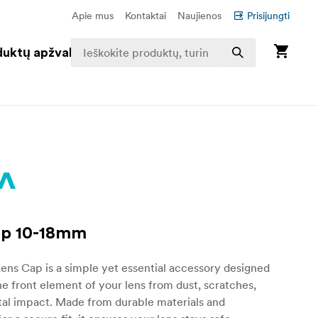
Apie mus
Kontaktai
Naujienos
Prisijungti
duktų apžvalga
ap 10-18mm
ns Cap is a simple yet essential accessory designed
he front element of your lens from dust, scratches,
tal impact. Made from durable materials and