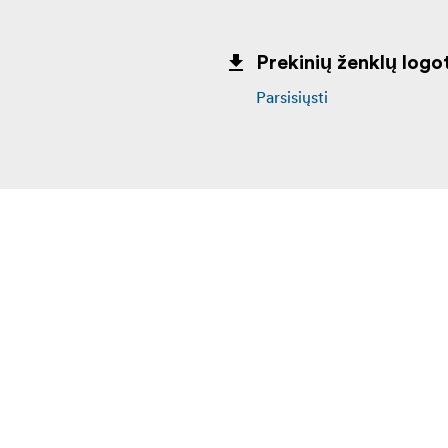
Prekinių ženklų logot
Parsisiųsti