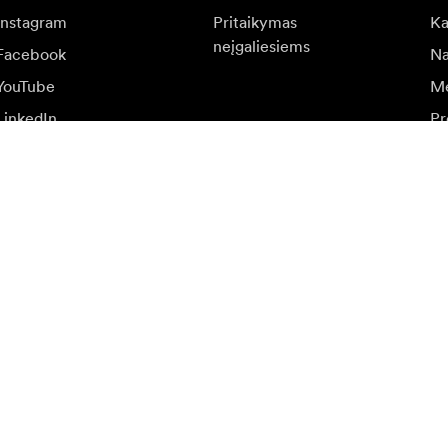
Instagram
Pritaikymas
Ka
neįgaliesiems
Facebook
Na
YouTube
Me
LinkedIn
Pr
at
r specialių pasiūlymų.
Aps
Prisijungti