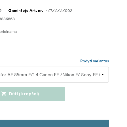
9
FZ7ZZZZZ002
Gamintojo Art. nr.
8886868
eprieinama
Rodyti variantus
Dėti į krepšelį