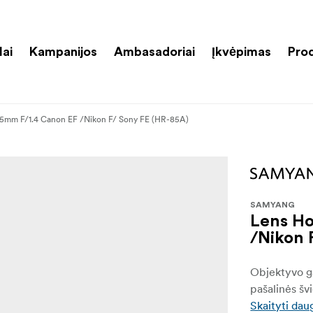
lai
Kampanijos
Ambasadoriai
Įkvėpimas
Pro
85mm F/1.4 Canon EF /Nikon F/ Sony FE (HR-85A)
SAMYANG
Lens Ho
/Nikon 
Objektyvo ga
pašalinės šv
Skaityti dau