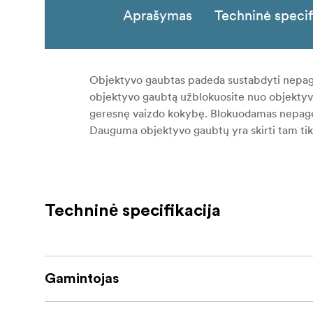
Aprašymas
Techninė specif
Objektyvo gaubtas padeda sustabdyti nepag
objektyvo gaubtą užblokuosite nuo objektyvo s
geresnę vaizdo kokybę. Blokuodamas nepagei
Dauguma objektyvo gaubtų yra skirti tam ti
Techninė specifikacija
Gamintojas