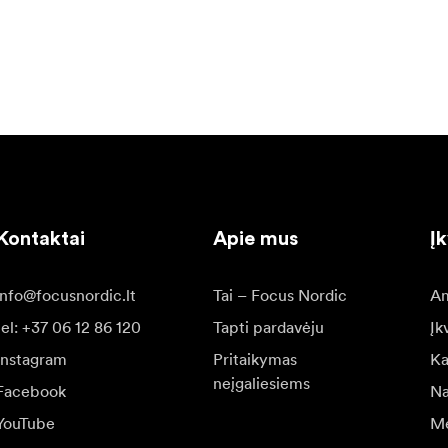
Kontaktai
Apie mus
Į
info@focusnordic.lt
Tai – Focus Nordic
Am
tel: +37 06 12 86 120
Tapti pardavėju
Įk
Instagram
Pritaikymas
Ka
neįgaliesiems
Facebook
Na
YouTube
Me