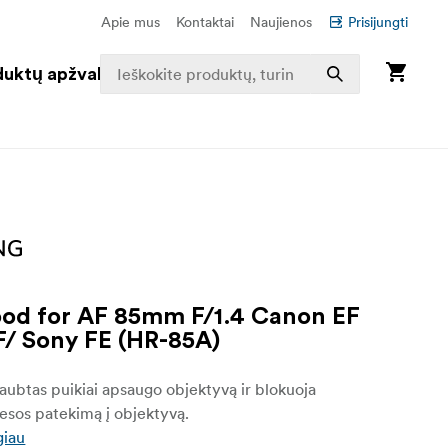
Apie mus
Kontaktai
Naujienos
Prisijungti
duktų apžvalga
od for AF 85mm F/1.4 Canon EF
F/ Sony FE (HR-85A)
ubtas puikiai apsaugo objektyvą ir blokuoja
iesos patekimą į objektyvą.
giau