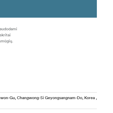
Naudodami
kritai
smūgių.
ewon-Gu, Changwong-Si Geyongsangnam-Do, Korea ,