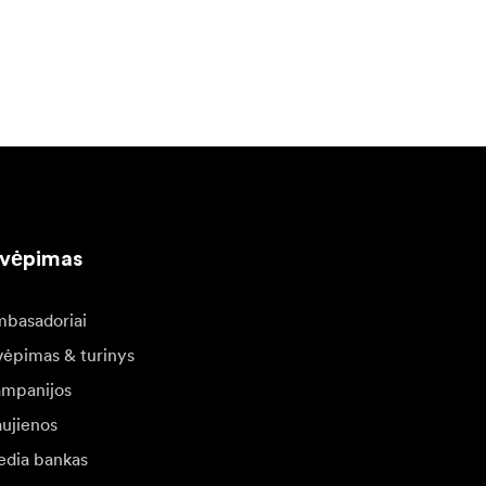
kvėpimas
basadoriai
vėpimas & turinys
mpanijos
ujienos
dia bankas