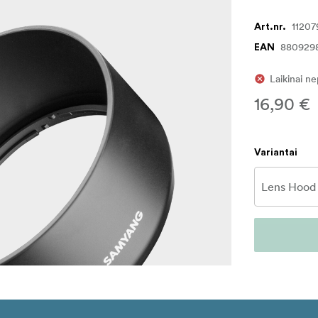
11207
Art.nr.
880929
EAN
Laikinai n
16,90 €
Variantai