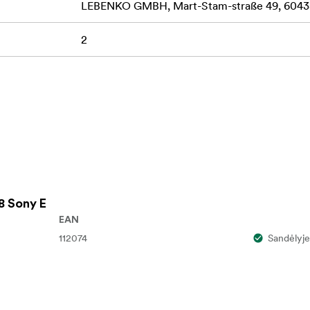
LEBENKO GMBH, Mart-Stam-straße 49, 60438
2
8 Sony E
EAN
112074
Sandėlyje