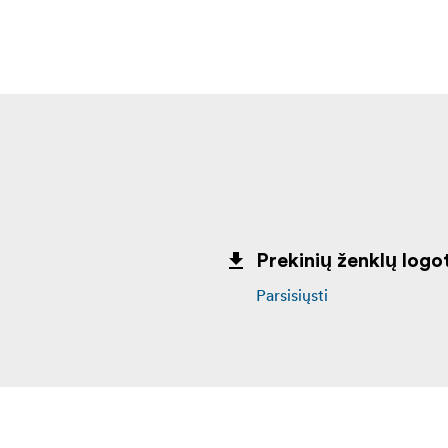
Prekinių ženklų logot
Parsisiųsti