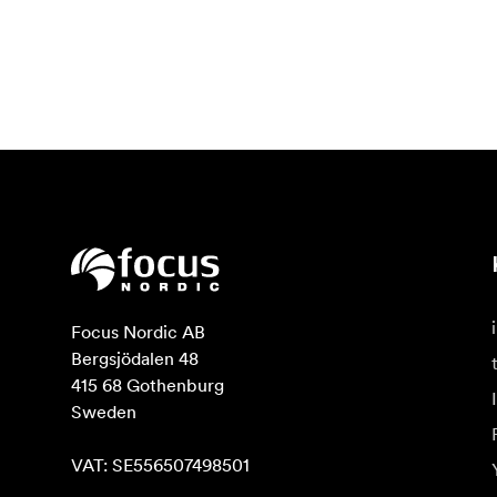
Focus Nordic AB

Bergsjödalen 48

415 68 Gothenburg

Sweden

VAT: SE556507498501