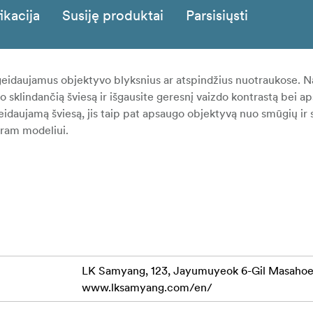
ikacija
Susiję produktai
Parsisiųsti
eidaujamus objektyvo blyksnius ar atspindžius nuotraukose. 
klindančią šviesą ir išgausite geresnį vaizdo kontrastą bei aps
daujamą šviesą, jis taip pat apsaugo objektyvą nuo smūgių ir 
kram modeliui.
LK Samyang, 123, Jayumuyeok 6-Gil Masaho
www.lksamyang.com/en/