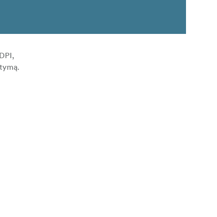
 DPI,
itymą.