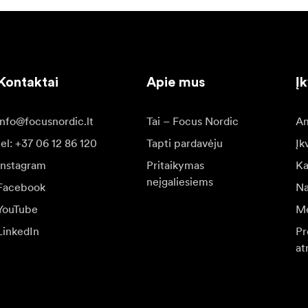
Kontaktai
Apie mus
Į
info@focusnordic.lt
Tai – Focus Nordic
Am
tel: +37 06 12 86 120
Tapti pardavėju
Įk
Instagram
Pritaikymas
Ka
neįgaliesiems
Facebook
Na
YouTube
Me
LinkedIn
Pr
at