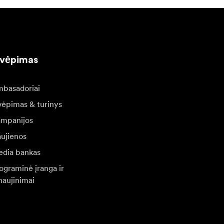
kvėpimas
basadoriai
vėpimas & turinys
mpanijos
ujienos
dia bankas
ograminė įranga ir
naujinimai