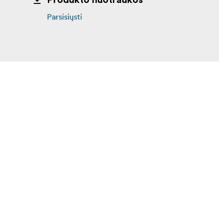
Produkto nuotraukos
Parsisiųsti