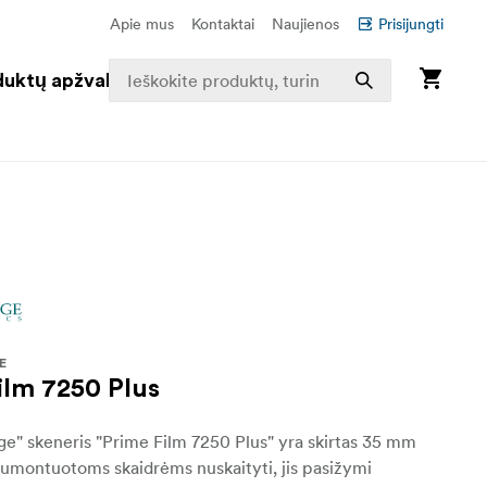
Apie mus
Kontaktai
Naujienos
Prisijungti
duktų apžvalga
E
ilm 7250 Plus
ge" skeneris "Prime Film 7250 Plus" yra skirtas 35 mm
sumontuotoms skaidrėms nuskaityti, jis pasižymi