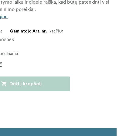
tymo laiku ir didele raiška, kad būtų patenkinti visi
ninimo poreikiai.
giau
43
713PI01
Gamintojo Art. nr.
002056
eprieinama
€
Dėti į krepšelį