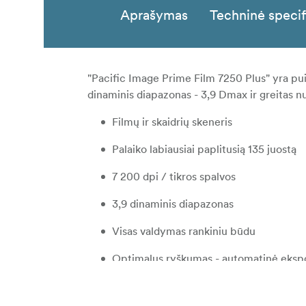
Aprašymas
Techninė specif
"Pacific Image Prime Film 7250 Plus" yra pui
dinaminis diapazonas - 3,9 Dmax ir greitas 
Filmų ir skaidrių skeneris
Palaiko labiausiai paplitusią 135 juostą
7 200 dpi / tikros spalvos
3,9 dinaminis diapazonas
Visas valdymas rankiniu būdu
Optimalus ryškumas - automatinė ekspo
IR dulkių ir įbrėžimų šalinimas - Magic