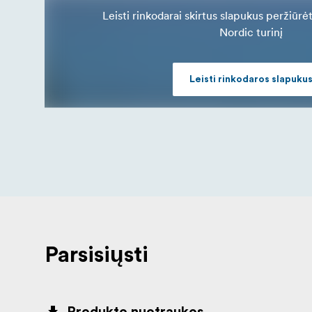
technologiją, lengva atkurti senus negatyvus
Leisti rinkodarai skirtus slapukus peržiūrė
- optimizuoja dinaminį d
Nordic turinį
Multipass Xposure
kadrą ar skaidrę, kad pagerintų tamsesnių vaiz
- 
Skaitmeninis triukšmo mažinimas (DNR)
Leisti rinkodaros slapuku
grūdėtumą tiek šviesiose, tiek šešėlių srity
Parsisiųsti