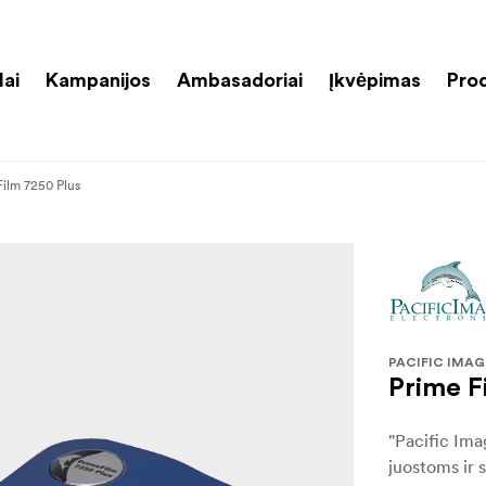
lai
Kampanijos
Ambasadoriai
Įkvėpimas
Pro
Film 7250 Plus
PACIFIC IMAG
Prime F
"Pacific Ima
juostoms ir 