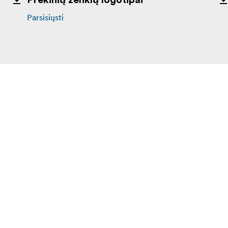
Prekinių ženklų logotipai
Parsisiųsti