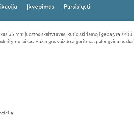
ikacija
Įkvėpimas
Parsisiųsti
kus 35 mm juostos skaitytuvas, kurio skiriamoji geba yra 7200
nuskaitymo laikas. Pažangus vaizdo algoritmas palengvina nuska
zicija
 Touch