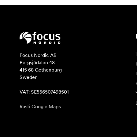
Focus Nordic AB

Bergsjödalen 48

415 68 Gothenburg

Sweden

VAT: SE556507498501
Rasti Google Maps