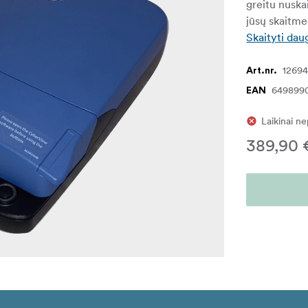
greitu nuskai
jūsų skaitme
Skaityti dau
1269
Art.nr.
649899
EAN
Laikinai n
389,90 