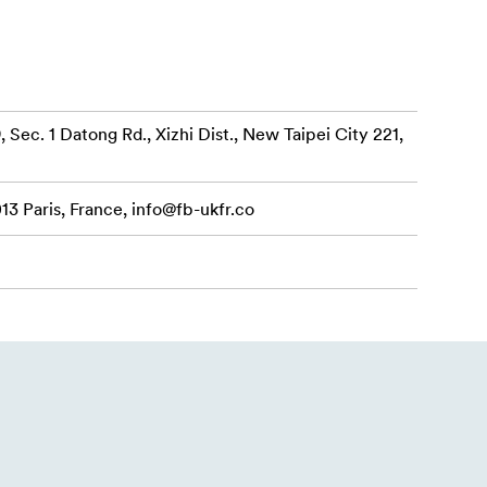
, Sec. 1 Datong Rd., Xizhi Dist., New Taipei City 221,
13 Paris, France,
info@fb-ukfr.co
e
yškumą, kuris
ntys
kytos kino
o