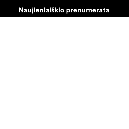
Naujienlaiškio prenumerata
Gaukite naujjienas paie produktus, įkvepiančių įdėjų i
Privatus klientas
Perpardavėjas
©
2026
Focus Nordic