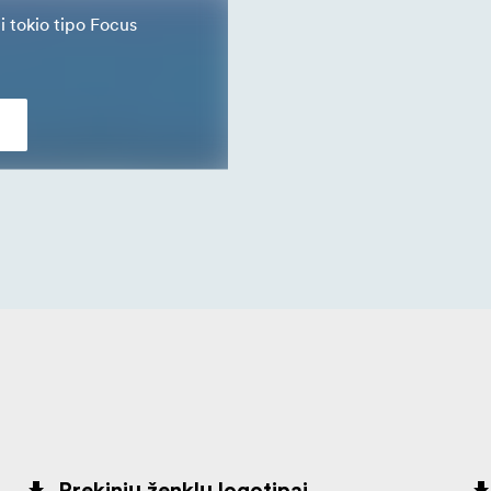
.
ti tokio tipo Focus
iapazoną. Technologija "Multipass Xposure" kelis kartus nuskai
do sričių detales, neaukojant šviesių sričių.
grūdėtumo ir triukšmo mažinimas. Išskirkite ir valdykite triukš
s
se, neprarasdami vaizdo detalumo.