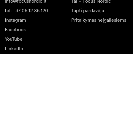
info@focusnordic.lt
Tai – Focus Nordic
tel: +37 06 12 86 120
Tapti pardavėju
Instagram
Pritaikymas neįgaliesiems
Facebook
YouTube
LinkedIn
Įkvėpimas
Ambasadoriai
Įkvėpimas & turinys
Kampanijos
Naujienos
Media bankas
Programinė įranga ir