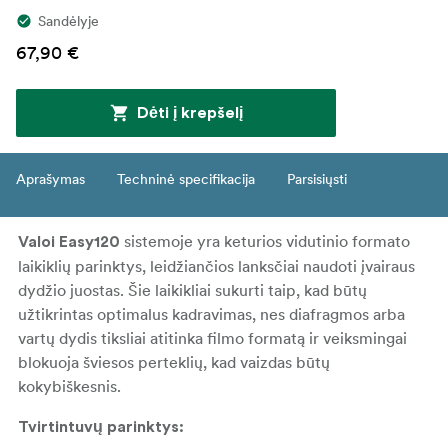
Sandėlyje
67,90 €
Dėti į krepšelį
Aprašymas
Techninė specifikacija
Parsisiųsti
sistemoje yra keturios vidutinio formato
Valoi Easy120
laikiklių parinktys, leidžiančios lanksčiai naudoti įvairaus
dydžio juostas. Šie laikikliai sukurti taip, kad būtų
užtikrintas optimalus kadravimas, nes diafragmos arba
vartų dydis tiksliai atitinka filmo formatą ir veiksmingai
blokuoja šviesos perteklių, kad vaizdas būtų
kokybiškesnis.
Tvirtintuvų parinktys: