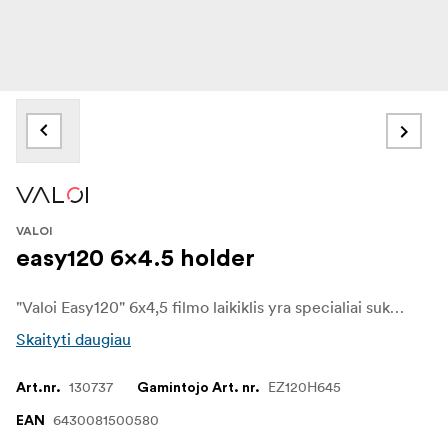
VALOI
easy120 6x4.5 holder
"Valoi Easy120" 6x4,5 filmo laikiklis yra specialiai sukurtas 6x6 vidutinio formato kino juostų negatyvams nuskaityti, todėl užtikrina puikų išlyginimą ir optimalius rezultatus. Jis pritaikytas unikaliems šio formato matmenims, jame yra tikslaus dydžio varteliai, blokuojantys šviesos perteklių ir užtikrinantys tikslų kadravimą.
Skaityti daugiau
130737
EZ120H645
Art.nr.
Gamintojo Art. nr.
6430081500580
EAN