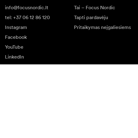
info@focusnordic.lt
Tai – Focus Nordic
tel: +37 06 12 86 120
Tapti pardavėju
Instagram
Pritaikymas neįgaliesiems
Facebook
YouTube
LinkedIn
Įkvėpimas
Ambasadoriai
Įkvėpimas & turinys
Kampanijos
Naujienos
Media bankas