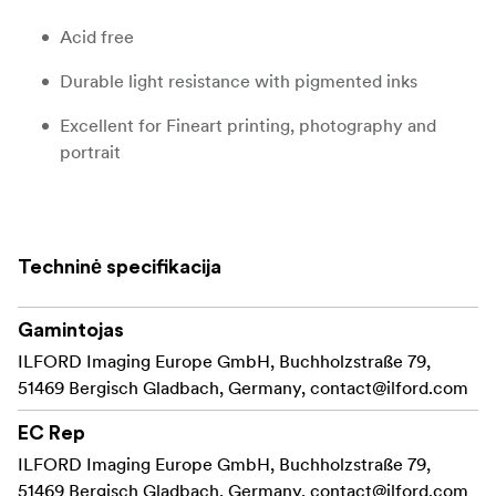
Acid free
Durable light resistance with pigmented inks
Excellent for Fineart printing, photography and
portrait
Product Description
Techninė specifikacija
GALERIE Prestige Fine Art Smooth has a matt warmtone
surface and is a great alternative to the GALERIE
Prestige Cotton papers.
Gamintojas
ILFORD Imaging Europe GmbH, Buchholzstraße 79,
Created from an alpha-cellulose base with the latest
51469 Bergisch Gladbach, Germany,
contact@ilford.com
advances in matt coating layer technology, this new
product allows professional and enthusiast fine art
EC Rep
photographers and printers to achieve the artistic
ILFORD Imaging Europe GmbH, Buchholzstraße 79,
interpretation of an image by drawing out sharp crisp
51469 Bergisch Gladbach, Germany,
contact@ilford.com