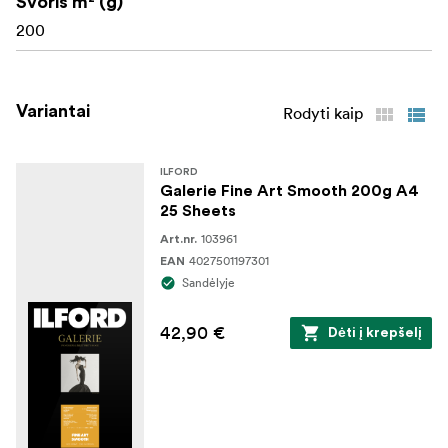
Svoris m² (g)
Ink type: Pigment
200
Variantai
Rodyti kaip
ILFORD
Galerie Fine Art Smooth 200g A4
25 Sheets
103961
Art.nr.
4027501197301
EAN
Sandėlyje
42,90 €
Dėti į krepšelį