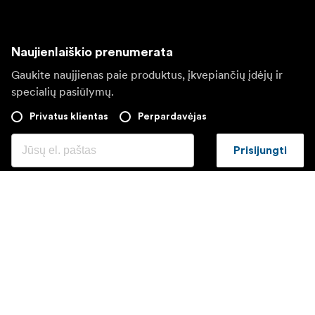
Naujienlaiškio prenumerata
Gaukite naujjienas paie produktus, įkvepiančių įdėjų ir
specialių pasiūlymų.
Privatus klientas
Perpardavėjas
Prisijungti
Apsilankykite kitoje vietinėje svetainėje