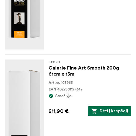
ILFORD
Galerie Fine Art Smooth 200g
61cm x 15m
103965
Art.nr.
4027501197349
EAN
Sandėlyje
211,90 €
Dėti į krepšelį