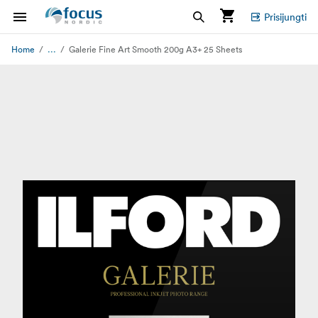
Prisijungti
...
Home
Galerie Fine Art Smooth 200g A3+ 25 Sheets