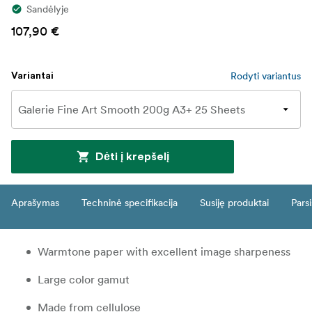
Sandėlyje
107,90 €
Rodyti variantus
Variantai
Dėti į krepšelį
Aprašymas
Techninė specifikacija
Susiję produktai
Parsi
Warmtone paper with excellent image sharpeness
Large color gamut
Made from cellulose