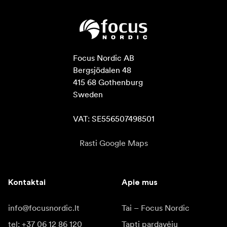
Focus Nordic AB

Bergsjödalen 48

415 68 Gothenburg

Sweden

VAT: SE556507498501
Rasti Google Maps
Kontaktai
Apie mus
info@focusnordic.lt
Tai – Focus Nordic
tel: +37 06 12 86 120
Tapti pardavėju