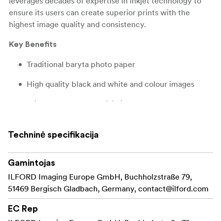
leverages decades of expertise in inkjet technology to
ensure its users can create superior prints with the
highest image quality and consistency.
Key Benefits
Traditional baryta photo paper
High quality black and white and colour images
Wide color range for vivid images
Perfect for digital toning
Techninė specifikacija
Excellent sharpness
: Pigmented
Gamintojas
Ink Type
ILFORD Imaging Europe GmbH, Buchholzstraße 79,
51469 Bergisch Gladbach, Germany,
contact@ilford.com
EC Rep