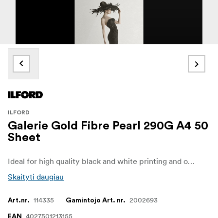
ILFORD
Galerie Gold Fibre Pearl 290G A4 50
Sheet
Ideal for high quality black and white printing and offers an exceptional wide gamut for beautiful color reproduction, crisp detail and tonality.
Skaityti daugiau
114335
2002693
Art.nr.
Gamintojo Art. nr.
4027501213155
EAN