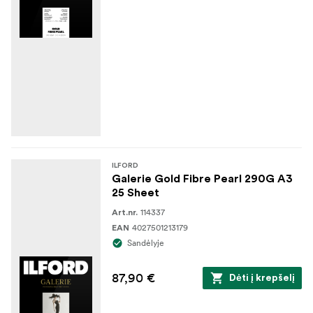
ILFORD
Galerie Gold Fibre Pearl 290G A3
25 Sheet
114337
Art.nr.
4027501213179
EAN
Sandėlyje
87,90 €
Dėti į krepšelį