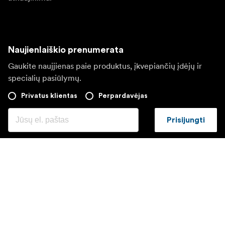
Naujienlaiškio prenumerata
Gaukite naujjienas paie produktus, įkvepiančių įdėjų ir
specialių pasiūlymų.
Privatus klientas
Perpardavėjas
Prisijungti
Apsilankykite kitoje vietinėje svetainėje