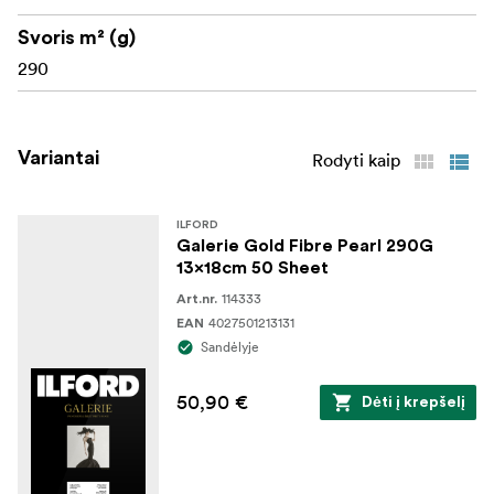
Svoris m² (g)
290
Variantai
Rodyti kaip
ILFORD
Galerie Gold Fibre Pearl 290G
13x18cm 50 Sheet
114333
Art.nr.
4027501213131
EAN
Sandėlyje
50,90 €
Dėti į krepšelį