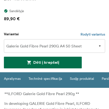
Sandėlyje
89,90 €
Rodyti variantus
Variantai
Dėti į krepšelį
Aprašymas
Techninė specifikacija
Susiję produktai
Parsi
**ILFORD Galerie Gold Fibre Pearl 290g **
In developing GALERIE Gold Fibre Pearl, ILFORD