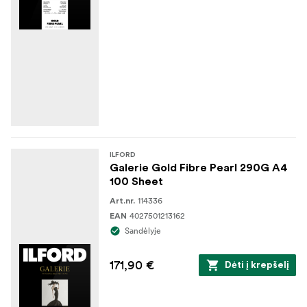
ILFORD
Galerie Gold Fibre Pearl 290G A4
100 Sheet
114336
Art.nr.
4027501213162
EAN
Sandėlyje
171,90 €
Dėti į krepšelį