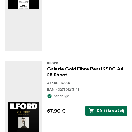
ILFORD
Galerie Gold Fibre Pearl 290G A4
25 Sheet
114334
Art.nr.
4027501213148
EAN
Sandėlyje
57,90 €
Dėti į krepšelį