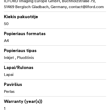
ILFORD Imaging Europe GmbH, Buchholzstraße 79,
51469 Bergisch Gladbach, Germany,
contact@ilford.com
Kiekis pakuotėje
50
Popieriaus formatas
A4
Popieriaus tipas
Inkjet , Pluoštinis
Lapai/Rulonas
Lapai
Paviršius
Perlas
Warranty (year(s))
1