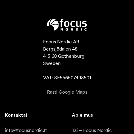
Focus Nordic AB

Bergsjödalen 48

415 68 Gothenburg

Sweden

VAT: SE556507498501
Rasti Google Maps
Kontaktai
Apie mus
info@focusnordic.lt
Tai – Focus Nordic