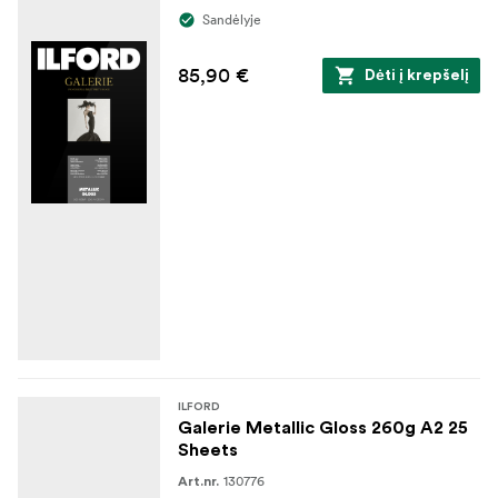
Sandėlyje
85,90 €
Dėti į krepšelį
ILFORD
Galerie Metallic Gloss 260g A2 25
Sheets
130776
Art.nr.