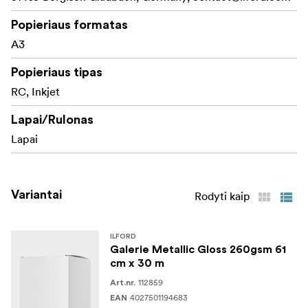
Popieriaus formatas
A3
Popieriaus tipas
RC, Inkjet
Lapai/Rulonas
Lapai
Variantai
Rodyti kaip
ILFORD
Galerie Metallic Gloss 260gsm 61
cm x 30 m
112859
Art.nr.
4027501194683
EAN