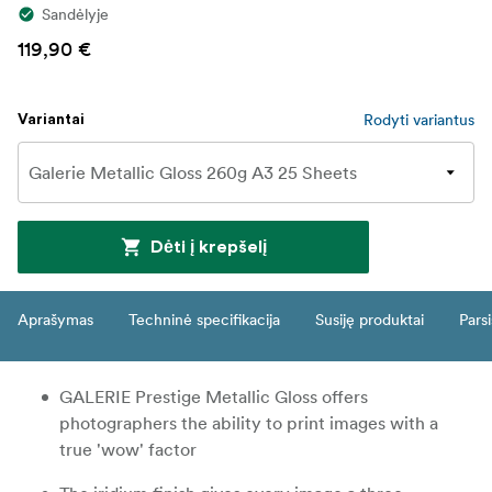
Sandėlyje
119,90 €
Rodyti variantus
Variantai
Dėti į krepšelį
Aprašymas
Techninė specifikacija
Susiję produktai
Parsi
GALERIE Prestige Metallic Gloss offers
photographers the ability to print images with a
true 'wow' factor