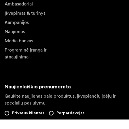
Ambasadoriai
Įkvėpimas & turinys
Kampanijos
Naujienos
Media bankas
Programinė įranga ir
atnaujinimai
Naujienlaiškio prenumerata
Gaukite naujjienas paie produktus, įkvepiančių įdėjų ir
specialių pasiūlymų.
Privatus klientas
Perpardavėjas
Prisijungti