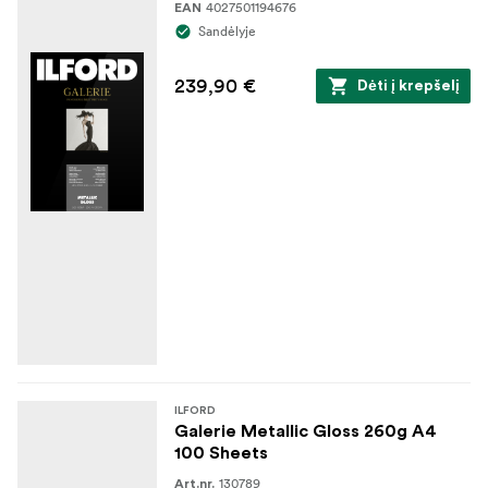
4027501194676
EAN
Sandėlyje
239,90 €
Dėti į krepšelį
ILFORD
Galerie Metallic Gloss 260g A4
100 Sheets
130789
Art.nr.