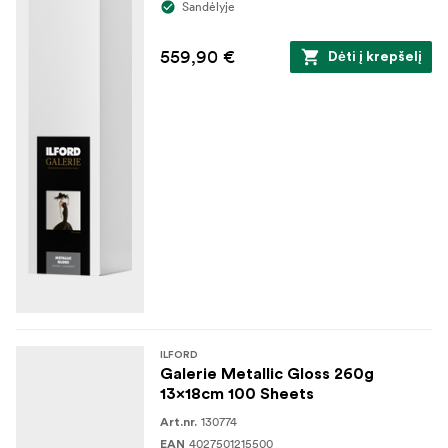
Sandėlyje
559,90 €
Dėti į krepšelį
ILFORD
Galerie Metallic Gloss 260g
13x18cm 100 Sheets
130774
Art.nr.
4027501215500
EAN