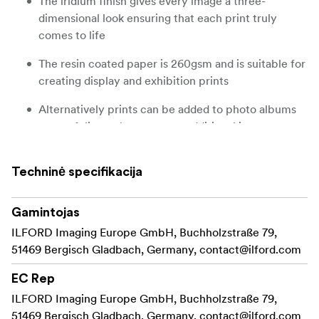
The iridium finish gives every image a three-
dimensional look ensuring that each print truly
comes to life
The resin coated paper is 260gsm and is suitable for
creating display and exhibition prints
Alternatively prints can be added to photo albums
or portfolio work s to create additional impact
Adds an additional creative angle to portrait and
studio photography
Techninė specifikacija
Perfect for enhancing mechanical, industrial or
Gamintojas
architectural images
ILFORD Imaging Europe GmbH, Buchholzstraße 79,
The media is available in a range of sheets and rolls
51469 Bergisch Gladbach, Germany,
contact@ilford.com
Compatible with both dye and pigment inkjet
EC Rep
printers
ILFORD Imaging Europe GmbH, Buchholzstraße 79,
51469 Bergisch Gladbach, Germany,
contact@ilford.com