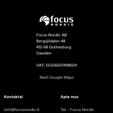
Focus Nordic AB

Bergsjödalen 48

415 68 Gothenburg

Sweden

VAT: SE556507498501
Rasti Google Maps
Kontaktai
Apie mus
info@focusnordic.lt
Tai – Focus Nordic