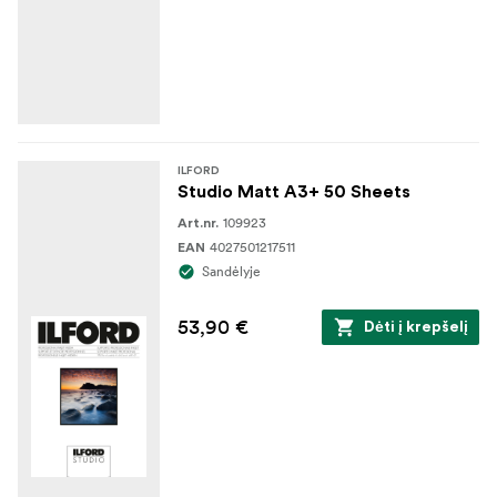
ILFORD
Studio Matt A3+ 50 Sheets
109923
Art.nr.
4027501217511
EAN
Sandėlyje
53,90 €
Dėti į krepšelį