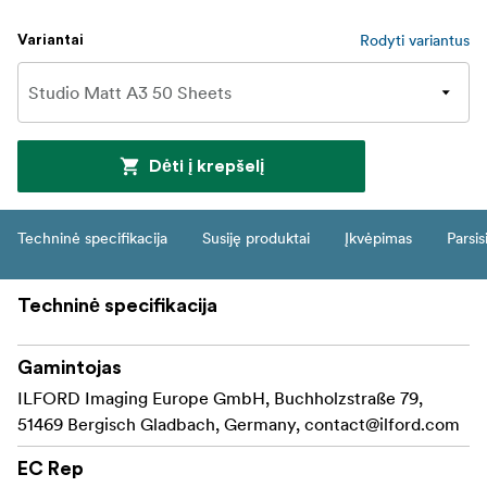
Rodyti variantus
Variantai
Dėti į krepšelį
Techninė specifikacija
Susiję produktai
Įkvėpimas
Parsis
Techninė specifikacija
Gamintojas
ILFORD Imaging Europe GmbH, Buchholzstraße 79,
51469 Bergisch Gladbach, Germany,
contact@ilford.com
EC Rep