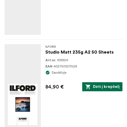
ILFORD
Studio Matt 235g A2 50 Sheets
109924
Art.nr.
4027501217528
EAN
Sandėlyje
84,90 €
Dėti į krepšelį