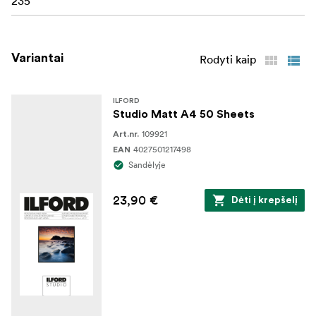
235
Variantai
Rodyti kaip
ILFORD
Studio Matt A4 50 Sheets
109921
Art.nr.
4027501217498
EAN
Sandėlyje
23,90 €
Dėti į krepšelį