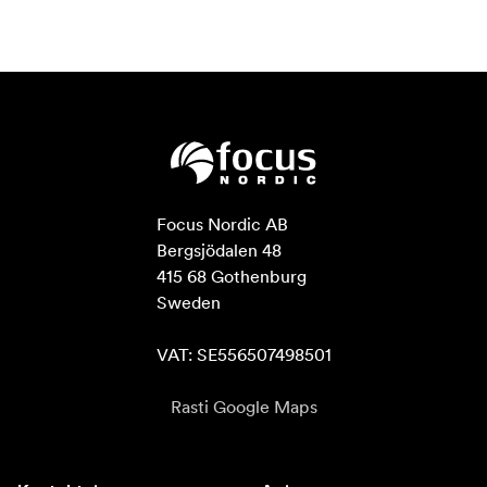
Focus Nordic AB

Bergsjödalen 48

415 68 Gothenburg

Sweden

VAT: SE556507498501
Rasti Google Maps