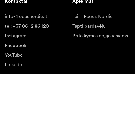
Kontaktai
Apie mus
info@focusnordic.lt
Tai – Focus Nordic
tel: +37 06 12 86 120
Tapti pardavėju
Instagram
Pritaikymas neįgaliesiems
Facebook
YouTube
LinkedIn
Įkvėpimas
Ambasadoriai
Įkvėpimas & turinys
Kampanijos
Naujienos