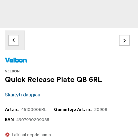
VELBON
Quick Release Plate QB 6RL
Skaityti daugiau
45100006RL
20908
Art.nr.
Gamintojo Art. nr.
4907990209085
EAN
Laikinai neprieinama