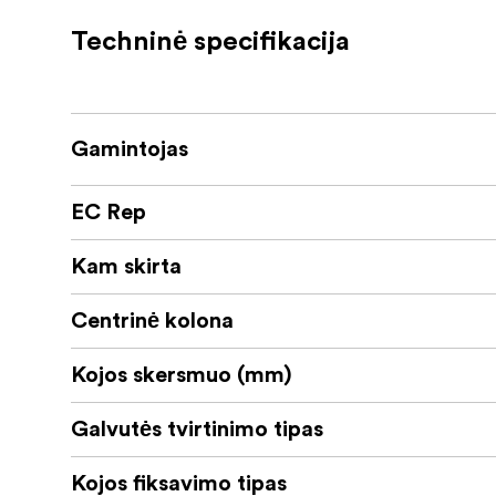
1/4" į 3/8" sriegio varžtą.
Techninė specifikacija
Papildoma funkcija - vandeniui atsparios suk
nepatektų vanduo, purvas ir dulkės.
Papildomų priedų prievadai:
Gamintojas
Per 1/4" ir 3/8" priedų prievadus prie trikojo g
Šis trikojis turi keičiamas gumines kojeles ir 
EC Rep
Kam skirta
Centrinė kolona
Kojos skersmuo (mm)
Galvutės tvirtinimo tipas
Kojos fiksavimo tipas