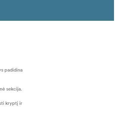
ys padidina
nė sekcija.
i kryptį ir
ografuoti
erjungti iš