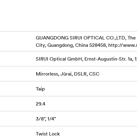
amosios kojelės spynos, kurios yra sandariai užsandarintos, kad
GUANGDONG SIRUI OPTICAL CO.,LTD, The Thir
City, Guangdong, China 528458, http://www.
alima tvirtinti įvairius priedus.
metalinius smaigalius bei 4 sekcijų kojas.
SIRUI Optical GmbH, Ernst-Augustin-Str. 1a, 
Mirrorless, Jūrai, DSLR, CSC
Taip
29.4
3/8", 1/4"
Twist Lock