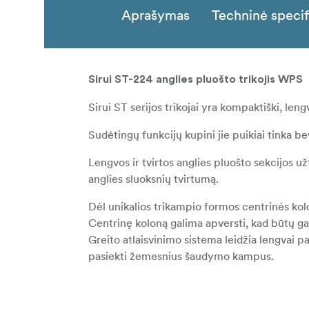
Aprašymas
Techninė specif
Sirui ST-224 anglies pluošto trikojis WPS
Sirui ST serijos trikojai yra kompaktiški, lengv
Sudėtingų funkcijų kupini jie puikiai tinka
Lengvos ir tvirtos anglies pluošto sekcijos 
anglies sluoksnių tvirtumą.
Dėl unikalios trikampio formos centrinės kol
Centrinę koloną galima apversti, kad būtų ga
Greito atlaisvinimo sistema leidžia lengvai p
pasiekti žemesnius šaudymo kampus.
Arba pereikite prie ST-Z trumpos centrinės k
labai žemais kampais.
Viršutinė centrinės kolonos plokštelė turi uni