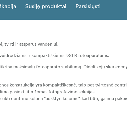
ikacija
Susiję produktai
Parsisiųsti
i, tvirti ir atsparūs vandeniui.
 beveidrodžiams ir kompaktiškiems DSLR fotoaparatams.
užtikrina maksimalų fotoaparato stabilumą. Dideli kojų skersmen
onos konstrukcija yra kompaktiškesnė, taip pat tvirtesnė centri
lima pasiekti itin žemas fotografavimo sekcijas.
asukti centrinę koloną "aukštyn kojomis", kad būtų galima pakeist
olonos (pasirinktinai, į komplektą neįeina), kad galėtumėte fot
kalią greito atlaisvinimo konstrukciją, kad būtų galima lengvai p