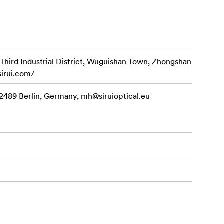
 į vamzdį
d Industrial District, Wuguishan Town, Zhongshan
sirui.com/
12489 Berlin, Germany,
mh@siruioptical.eu