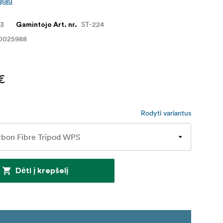
giau
93
ST-224
Gamintojo Art. nr.
0025988
€
Rodyti variantus
Dėti į krepšelį