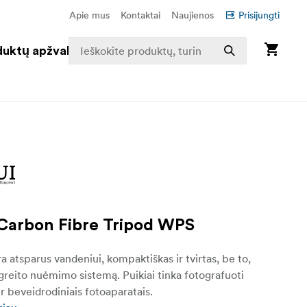
Apie mus
Kontaktai
Naujienos
Prisijungti
duktų apžvalga
Carbon Fibre Tripod WPS
yra atsparus vandeniui, kompaktiškas ir tvirtas, be to,
ą greito nuėmimo sistemą. Puikiai tinka fotografuoti
r beveidrodiniais fotoaparatais.