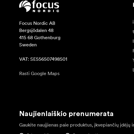
Focus Nordic AB

Bergsjödalen 48

415 68 Gothenburg

Sweden

VAT: SE556507498501
Rasti Google Maps
Naujienlaiškio prenumerata
Gaukite naujjienas paie produktus, įkvepiančių įdėjų i