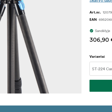
Skaityti dau
1207
Art.nr.
695206
EAN
Sandėlyje
306,90 
Variantai