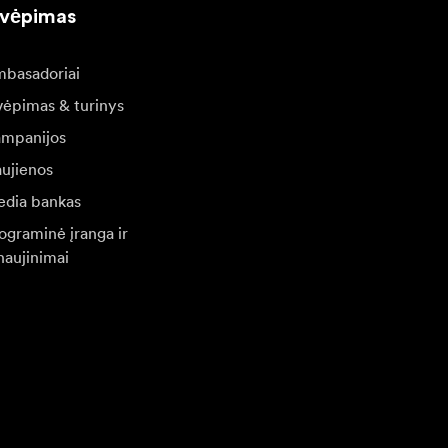
kvėpimas
basadoriai
vėpimas & turinys
mpanijos
ujienos
dia bankas
ograminė įranga ir
naujinimai