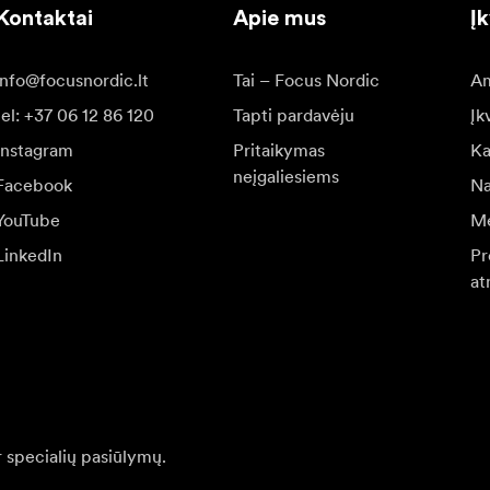
Kontaktai
Apie mus
Į
info@focusnordic.lt
Tai – Focus Nordic
Am
tel: +37 06 12 86 120
Tapti pardavėju
Įk
Instagram
Pritaikymas
Ka
neįgaliesiems
Facebook
Na
YouTube
Me
LinkedIn
Pr
at
r specialių pasiūlymų.