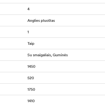
4
Anglies pluoštas
1
Taip
Su smaigaliais, Guminės
1450
520
1750
1410