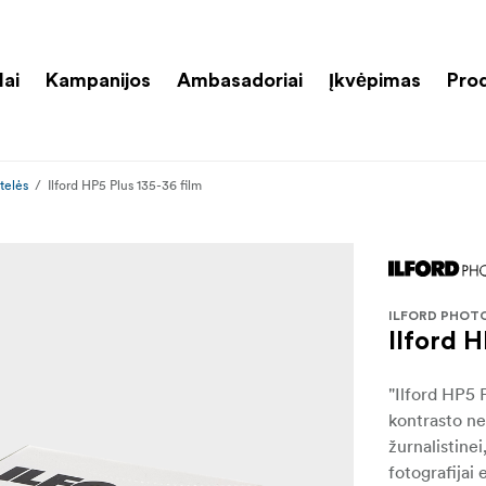
lai
Kampanijos
Ambasadoriai
Įkvėpimas
Pro
telės
Ilford HP5 Plus 135-36 film
ILFORD PHOT
Ilford H
"Ilford HP5 
kontrasto nes
žurnalistine
fotografijai