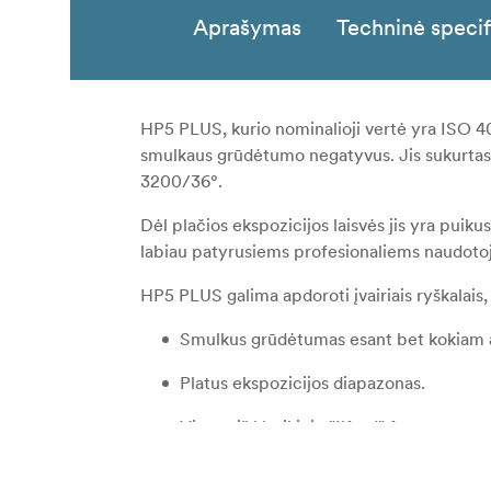
Aprašymas
Techninė specif
HP5 PLUS, kurio nominalioji vertė yra ISO 40
smulkaus grūdėtumo negatyvus. Jis sukurtas ta
3200/36°.
Dėl plačios ekspozicijos laisvės jis yra puik
labiau patyrusiems profesionaliems naudoto
HP5 PLUS galima apdoroti įvairiais ryškalais, 
Smulkus grūdėtumas esant bet kokiam 
Platus ekspozicijos diapazonas.
Vienas iš klasikinių "Ilford" fotoaparatų.
"Ilford HP5 PLUS" galima įsigyti 35 mm, 35 mm