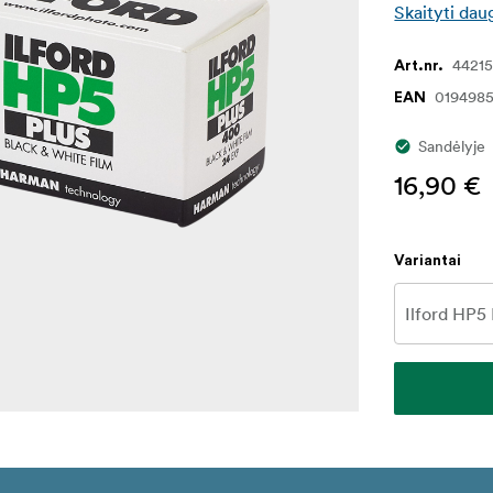
Skaityti dau
44215
Art.nr.
019498
EAN
Sandėlyje
16,90 €
Variantai