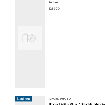
Art.nr.
128600
Naujiena
ILFORD PHOTO
Ilford HP5 Plus 135-36 film F