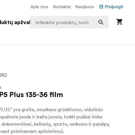
Apie mus
Kontaktai
Naujienos
Prisijungti
duktų apžvalga
O
P5 Plus 135-36 film
PLUS" yra greita, smulkaus grūdėtumo, vidutinio
palvota juoda ir balta juosta, todėl puikiai tinka
i, dokumentinei, kelionių, sporto, veiksmo ir patalpų
 esant prieinamam apšvietimui.