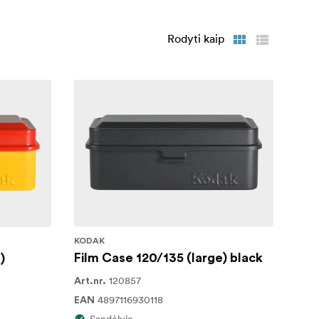
Rodyti kaip
KODAK
Film Case 120/135 (large) black
)
120857
Art.nr.
4897116930118
EAN
Sandėlyje