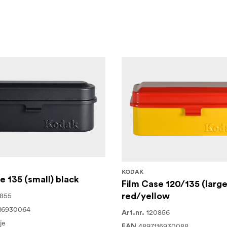
KODAK
e 135 (small) black
Film Case 120/135 (large
855
red/yellow
16930064
120856
Art.nr.
je
4897116930088
EAN