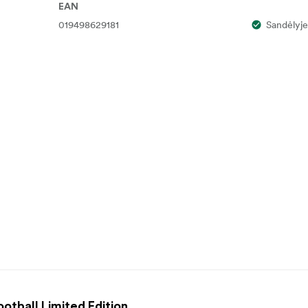
EAN
019498629181
Sandėlyje
ootball Limited Edition