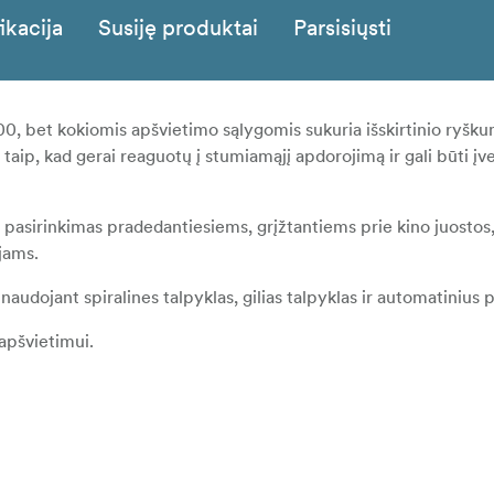
ikacija
Susiję produktai
Parsisiųsti
0, bet kokiomis apšvietimo sąlygomis sukuria išskirtinio ryšku
ip, kad gerai reaguotų į stumiamąjį apdorojimą ir gali būti įver
us pasirinkimas pradedantiesiems, grįžtantiems prie kino juostos,
jams.
naudojant spiralines talpyklas, gilias talpyklas ir automatinius 
apšvietimui.
 birių, 120 mm, 9x12 cm, 4x5", 4,75x6,5", 5x7" ir 8x10" lakštų 