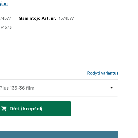
giau
74577
1574577
Gamintojo Art. nr.
574573
Rodyti variantus
Dėti į krepšelį