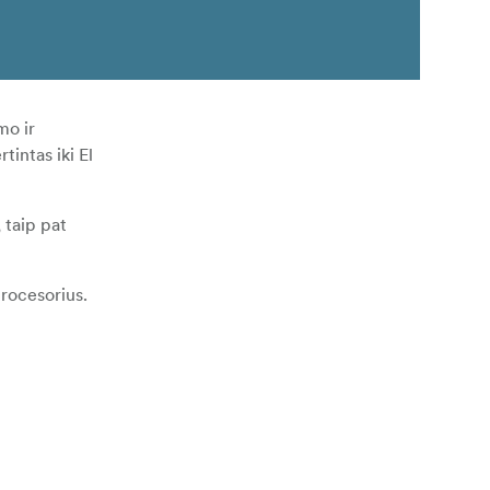
mo ir
tintas iki El
 taip pat
procesorius.
juostose.