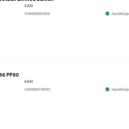
EAN
019498182815
Sandėlyje
36 PP50
EAN
019498574610
Sandėlyje