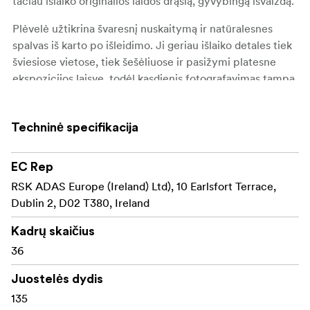
tačiau išlaiko originalios laidos drąsią, gyvybingą išvaizdą.
Plėvelė užtikrina švaresnį nuskaitymą ir natūralesnes
spalvas iš karto po išleidimo. Ji geriau išlaiko detales tiek
šviesiose vietose, tiek šešėliuose ir pasižymi platesne
ekspozicijos laisve, todėl kasdienis fotografavimas tampa
lankstesnis ir atlaidesnis. Laboratorijoje nuskaitytas
nuotraukas paprastai reikia tik minimaliai koreguoti, todėl
Techninė specifikacija
sutaupoma laiko, skirto vėlesniam apdorojimui.
"Phoenix II" idealiai tinka fotografams, mėgstantiems
EC Rep
charakteringų spalvų juostą su geresnėmis techninėmis
RSK ADAS Europe (Ireland) Ltd), 10 Earlsfort Terrace,
charakteristikomis, ji yra ir prieinama, ir išraiškinga.
Dublin 2, D02 T380, Ireland
Pagrindinės funkcijos:
Kadrų skaičius
Balorinė negatyvinė juosta, kurios ISO 200 reitingas
36
Pateikiama 35 mm ir 120 formatais
Juostelės dydis
135
Nauja emulsija, pasižyminti smulkesniu grūdėtumu