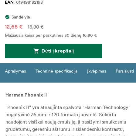
019498182198
EAN
Sandėlyje
12,68 €
16,90 €
Mažiausia kaina per paskutines 30 dienų
:
16,90 €
Dėti į krepšelį
Aprašymas
Techninė specifikacija
Įkvėpimas
Parsisiųsti
Harman Phoenix II
"Phoenix II" yra atnaujinta spalvota "Harman Technology"
negatyvinė 35 mm ir 120 formato juostelė. Sukurta
naudojant visiškai naują emulsiją, ji pasižymi smulkesniu
grūdėtumu, geresniu aštrumu ir sklandesniu kontrastu,