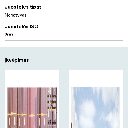
ir ryškesnėmis detalėmis
Juostelės tipas
Glotnesnė kontrastas ir geresnis tonų diapazonas
Negatyvas
Tobulesnis išryškinimų ir šešėlių išlaikymas
Juostelės ISO
200
Didesnė ekspozicijos laisvė, užtikrinanti lankstų
matavimą
Įkvėpimas