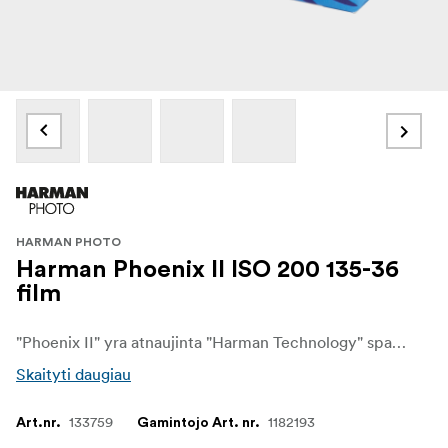
HARMAN PHOTO
Harman Phoenix II ISO 200 135-36
film
"Phoenix II" yra atnaujinta "Harman Technology" spalvota negatyvinė 35 mm ir 120 formato juosta. Sukurta ant visiškai naujos emulsijos, ji pasižymi smulkesniu grūdėtumu, geresniu aštrumu ir sklandesniu kontrastu, tačiau išlaiko drąsią, gyvybingą originalios laidos išvaizdą.
Skaityti daugiau
133759
1182193
Art.nr.
Gamintojo Art. nr.