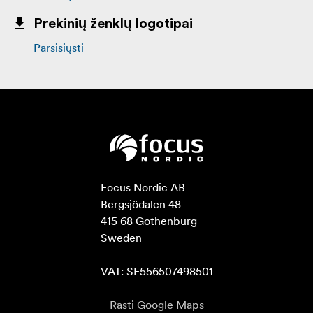
Prekinių ženklų logotipai
Parsisiųsti
Focus Nordic AB

Bergsjödalen 48

415 68 Gothenburg

Sweden

VAT: SE556507498501
Rasti Google Maps