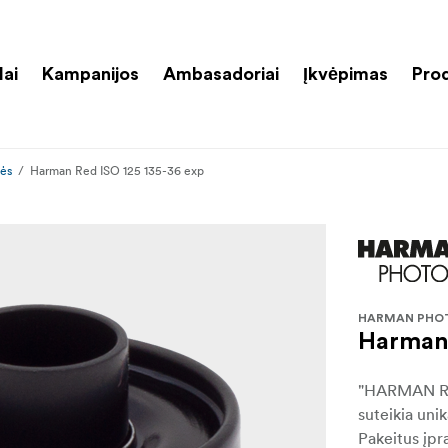
lai
Kampanijos
Ambasadoriai
Įkvėpimas
Pro
lės
Harman Red ISO 125 135-36 exp
HARMAN PHO
Harman 
"HARMAN RED 
suteikia unik
Pakeitus įpr