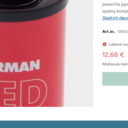
paverčia įsp
spalvų komp
Skaityti dau
1310
Art.nr.
Laikinai n
12,68 €
Mažiausia kai