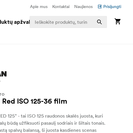
Apie mus
Kontaktai
Naujienos
Prisijungti
duktų apžvalga
TO
Red ISO 125-36 film
125" - tai ISO 125 raudonos skalės juosta, kuri
alų būdą užfiksuoti pasaulį sodriais ir šiltais tonais.
astą spalvų balansą, ši juosta kasdienes scenas