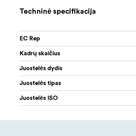
Vidutinio greičio ISO 125
Techninė specifikacija
DX koduotos 36 ekspozicijų kasetės
Standartinis C41 apdorojimas
EC Rep
Kadrų skaičius
Juostelės dydis
Juostelės tipas
Juostelės ISO