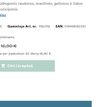
ūdingomis raudonos, oranžinės, geltonos ir žalios
ozicijomis.
giau
03
1182318
019498182310
Gamintojo Art. nr.
EAN
eprieinama
16,90 €
na per paskutines 30 dienų
:
16,90 €
Dėti į krepšelį