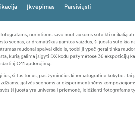
ikacija
Įkvėpimas
Parsisiųsti
otografams, norintiems savo nuotraukoms suteikti unikalią at
to scenas, ar dramatiškus gamtos vaizdus, ši juosta suteikia na
utrumas raudonai spalvai didelis, todėl ji ypač gerai tinka raudo
uosta, kurią galima įsigyti DX kodu pažymėtose 36 ekspozicijų ka
andartinį C41 apdorojimą.
 gilius, šiltus tonus, pasižyminčius kinematografine kokybe. Tai 
ovaizdžiams, gatvės scenoms ar eksperimentinėms kompozicijoms 
vės ši juosta yra universali priemonė, leidžianti fotografams ty
audonai spalvai - puikiai tinka raudonai spalvai
ius išskirtiniu kinematografiškumu