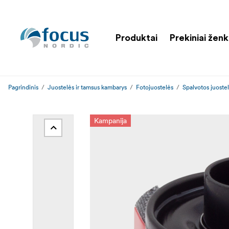
Produktai
Prekiniai ženk
Pagrindinis
Juostelės ir tamsus kambarys
Fotojuostelės
Spalvotos juoste
Kampanija