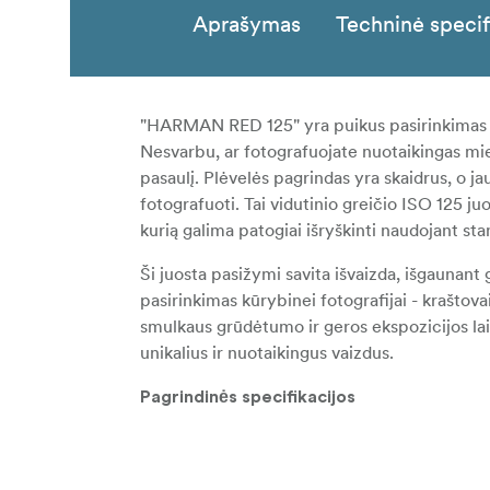
Aprašymas
Techninė specif
"HARMAN RED 125" yra puikus pasirinkimas f
Nesvarbu, ar fotografuojate nuotaikingas mies
pasaulį. Plėvelės pagrindas yra skaidrus, o ja
fotografuoti. Tai vidutinio greičio ISO 125 j
kurią galima patogiai išryškinti naudojant st
Ši juosta pasižymi savita išvaizda, išgaunant
pasirinkimas kūrybinei fotografijai - krašt
smulkaus grūdėtumo ir geros ekspozicijos lais
unikalius ir nuotaikingus vaizdus.
Pagrindinės specifikacijos
Skaidrus pagrindas ir didelis jautrumas r
Sukuria gilius, šiltus tonus, pasižyminč