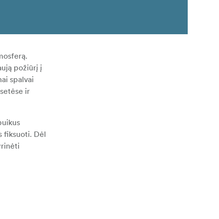
mosferą.
ują požiūrį į
nai spalvai
setėse ir
puikus
fiksuoti. Dėl
rinėti