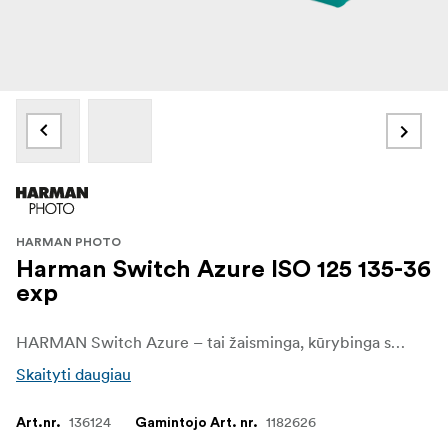
HARMAN PHOTO
Harman Switch Azure ISO 125 135-36
exp
HARMAN Switch Azure – tai žaisminga, kūrybinga spalvota juosta, kuri apverčia pasaulį aukštyn kojomis. Mėlyna spalva tampa oranžine, geltona virsta ryškia žydra, o raudona – violetinės-mėlynos atspalviais. 35 mm juosta su 36 kadrais, išryškinama naudojant standartinį C-41 apdorojimo būdą – puikiai tinka drąsioms, eksperimentinėms fotografijoms.
Skaityti daugiau
136124
1182626
Art.nr.
Gamintojo Art. nr.