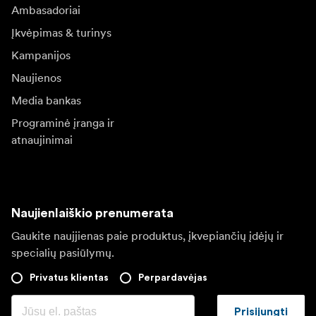
Ambasadoriai
Įkvėpimas & turinys
Kampanijos
Naujienos
Media bankas
Programinė įranga ir
atnaujinimai
Naujienlaiškio prenumerata
Gaukite naujjienas paie produktus, įkvepiančių įdėjų ir
specialių pasiūlymų.
Privatus klientas
Perpardavėjas
Prisijungti