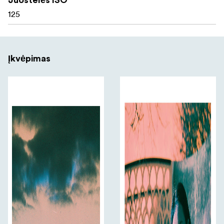
suderinama su standartiniu C-41 ryškinimu.
125
Įkvėpimas