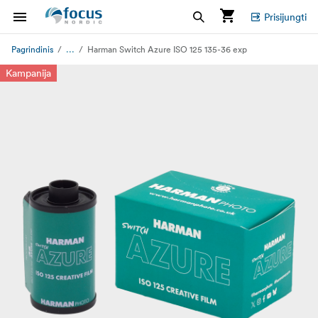
Prisijungti
...
Pagrindinis
Harman Switch Azure ISO 125 135-36 exp
Kampanija