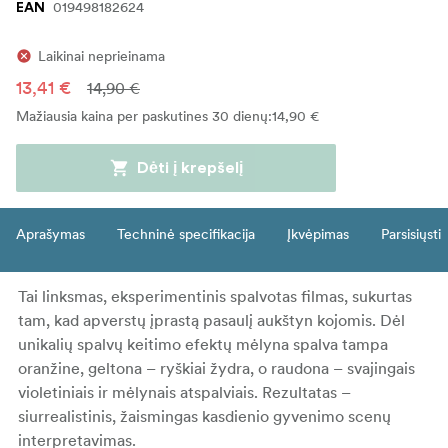
019498182624
EAN
Laikinai neprieinama
13,41 €
14,90 €
Mažiausia kaina per paskutines 30 dienų
:
14,90 €
Dėti į krepšelį
Aprašymas
Techninė specifikacija
Įkvėpimas
Parsisiųsti
Tai linksmas, eksperimentinis spalvotas filmas, sukurtas
tam, kad apverstų įprastą pasaulį aukštyn kojomis. Dėl
unikalių spalvų keitimo efektų mėlyna spalva tampa
oranžine, geltona – ryškiai žydra, o raudona – svajingais
violetiniais ir mėlynais atspalviais. Rezultatas –
siurrealistinis, žaismingas kasdienio gyvenimo scenų
interpretavimas.