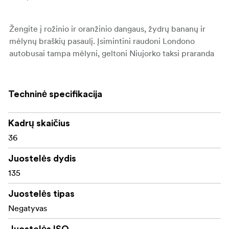
Žengite į rožinio ir oranžinio dangaus, žydrų bananų ir
mėlynų braškių pasaulį. Įsimintini raudoni Londono
autobusai tampa mėlyni, geltoni Niujorko taksi praranda
savo prekės ženklo išvaizdą, o portretai įgauna fantazijos
pobūdį – pagalvokite apie Smurfus ar Avatarą. Net
saulėlydžiai transformuojami, perkurti į vėsias mėlynas ir
Techninė specifikacija
švelnias violetinės spalvas.
Kadrų skaičius
Nesvarbu, ar fotografuojate gatvėse, portretus ar
36
kūrybinius projektus, „HARMAN Switch Azure“ kviečia
eksperimentuoti, linksmintis ir pamatyti pasaulį visiškai
Juostelės dydis
nauju būdu.
135
135 - 36 exp juosta
Juostelės tipas
Negatyvas
ISO 125
Juostelės ISO