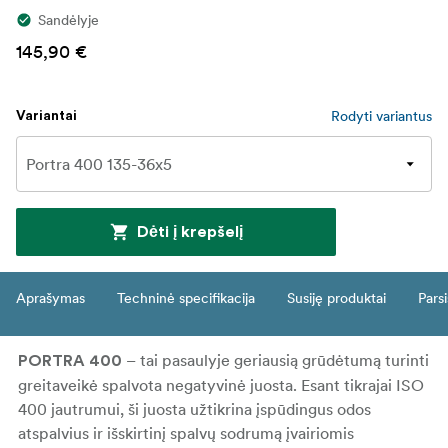
Sandėlyje
145,90 €
Rodyti variantus
Variantai
Dėti į krepšelį
Aprašymas
Techninė specifikacija
Susiję produktai
Parsi
– tai pasaulyje geriausią grūdėtumą turinti
PORTRA 400
greitaveikė spalvota negatyvinė juosta. Esant tikrajai ISO
400 jautrumui, ši juosta užtikrina įspūdingus odos
atspalvius ir išskirtinį spalvų sodrumą įvairiomis