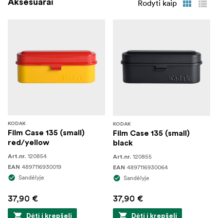
Aksesuarai
Rodyti kaip
KODAK
KODAK
Film Case 135 (small)
Film Case 135 (small)
red/yellow
black
120854
120855
Art.nr.
Art.nr.
4897116930019
4897116930064
EAN
EAN
Sandėlyje
Sandėlyje
37,90 €
37,90 €
Dėti į krepšelį
Dėti į krepšelį