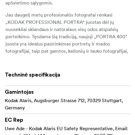
apšvietimo sąlygomis.
Jau daugelį metų profesionalūs fotografai renkasi
„KODAK PROFESSIONAL PORTRA“ juostas dėl jų
nuosekliai sklandaus ir natūralaus visų odos atspalvių
perteikimo. Tęsdama šią tradiciją, naujoji „PORTRA 400“
juosta yra idealus pasirinkimas portretų ir mados
fotografijai, taip pat gamtos, kelionių ir lauko fotografijai,
kai veiksmas vyksta greitai arba apšvietimo neįmanoma
kontroliuoti.
Techninė specifikacija
Gamintojas
Kodak Alaris, Augsburger Strasse 712, 70329 Stuttgart,
Germany
EC Rep
Uwe Ade - Kodak Alaris EU Safety Representative, Email: