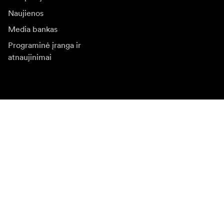
Naujienos
Media bankas
Programinė įranga ir
atnaujinimai
Naujienlaiškio prenumerata
Gaukite naujjienas paie produktus, įkvepiančių įdėjų ir
specialių pasiūlymų.
Privatus klientas
Perpardavėjas
Prisijungti
Apsilankykite kitoje vietinėje svetainėje