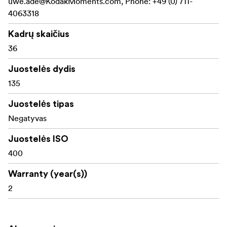
uwe.ade@KodakMoments.com
, Phone: +49 (0) 711-
4063318
Kadrų skaičius
36
Juostelės dydis
135
Juostelės tipas
Negatyvas
Juostelės ISO
400
Warranty (year(s))
2