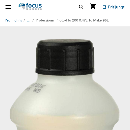
Prisijungti
...
Pagrindinis
Professional Photo-Flo 200 0.47L To Make 95L