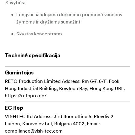
Savybės:
Lengvai naudojama drėkinimo priemonė vandens
žymėms ir dryžiams sumažinti
Skystas koncentratas
Skiedimas 1:200
Techninė specifikacija
0,47 l koncentrato, skirto nespalvotai ir spalvotai
kino juostai, kad susidarytų 95 l
Gamintojas
RETO Production Limited Address: Rm 6-7, 6/F, Fook
Hong Industrial Building, Kowloon Bay, Hong Kong URL:
https://retopro.co/
EC Rep
VISHTEC ltd Address: 3 rd floor office 5, Plovdiv 2
Liuben, Karavelov bul, Bulgaria 4002, Email:
compliance@vish-tec.com