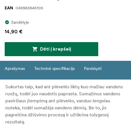
049983645105
EAN
Sandėlyje
14,90 €
Dėti į krepšelį
Aprašymas
Techninė specifikacija
Parsisiųsti
Sukurtas taip, kad ant plėvelės liktų kuo mažiau vandens
ruožų, todėl juo naudotis paprasta. Sumažinus vandens
paviršiaus įtempimą ant plėvelės, vanduo lengviau
nuteka, todėl sumažėja vandens dėmių. Be to, jis
pagreitina džiūvimo procesą ir užtikrina tolygesnį
rezultatą.