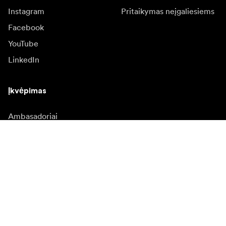
Instagram
Pritaikymas neįgaliesiems
Facebook
YouTube
LinkedIn
Įkvėpimas
Ambasadoriai
Įkvėpimas & turinys
Kampanijos
Naujienos
Media bankas
Programinė įranga ir
atnaujinimai