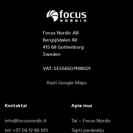
Focus Nordic AB

Bergsjödalen 48

415 68 Gothenburg

Sweden

VAT: SE556507498501
Rasti Google Maps
Kontaktai
Apie mus
info@focusnordic.lt
Tai – Focus Nordic
tel: +37 06 12 86 120
Tapti pardavėju