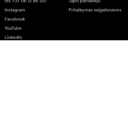
tel: +37 06 12 86 120
Tapti pardavėju
Instagram
Pritaikymas neįgaliesiems
Facebook
YouTube
LinkedIn
Įkvėpimas
Ambasadoriai
Įkvėpimas & turinys
Kampanijos
Naujienos
Media bankas
Programinė įranga ir
atnaujinimai