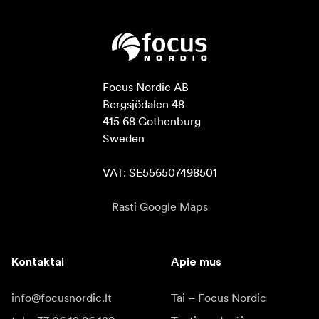
Focus Nordic AB

Bergsjödalen 48

415 68 Gothenburg

Sweden

VAT: SE556507498501
Rasti Google Maps
Kontaktai
Apie mus
info@focusnordic.lt
Tai – Focus Nordic