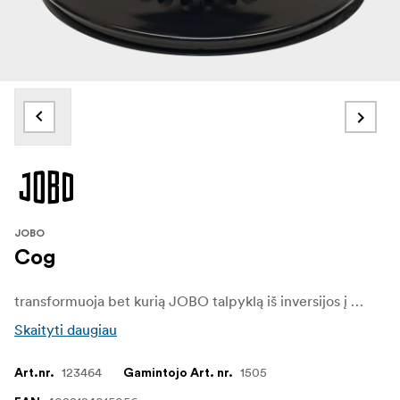
JOBO
Cog
transformuoja bet kurią JOBO talpyklą iš inversijos į rotaciją su "JOBO Lift".
Skaityti daugiau
123464
1505
Art.nr.
Gamintojo Art. nr.