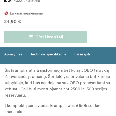
4022124015056
EAN
Laikinai neprieinama
24,90 €
Dėti į krepšelį
Aprašymas
Techninė specifikacija
Parsisiųsti
Šis krumpliaratis transformuoja bet kurią JOBO talpyklą
iš inversinės į rotacinę. Šerdelė yra privaloma bet kurioje
talpykloje, kuri bus naudojama su JOBO procesoriumi su
keltuvu. Gali būti montuojamas ant 2500 ir 1500 serijos
rezervuarų.
Į komplektą įeina vienas krumpliaratis #1505 su duo
spaustuku.