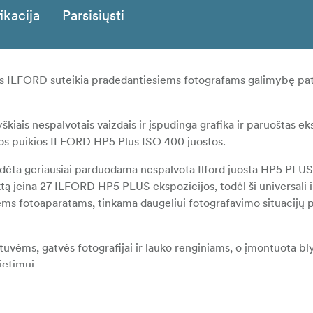
ikacija
Parsisiųsti
as ILFORD suteikia pradedantiesiems fotografams galimybę pa
škiais nespalvotais vaizdais ir įspūdinga grafika ir paruoštas e
cijos puikios ILFORD HP5 Plus ISO 400 juostos.
ą įdėta geriausiai parduodama nespalvota Ilford juosta HP5 PLUS
ą įeina 27 ILFORD HP5 PLUS ekspozicijos, todėl ši universali ir
šiems fotoaparatams, tinkama daugeliui fotografavimo situacijų p
estuvėms, gatvės fotografijai ir lauko renginiams, o įmontuota bl
ietimui.
niais nespalvotų nuotraukų apdorojimo sprendimais visiškoje t
alias nespalvotų nuotraukų apdorojimo paslaugas.