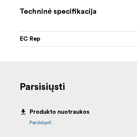
Techninė specifikacija
Vienkartinio naudojimo fotoaparatas su ne
Sudėtyje yra: ILFORD HP5 PLUS
27 ekspozicijos
EC Rep
Įmontuota blykstė
Parsisiųsti
Produkto nuotraukos
Parsisiųsti