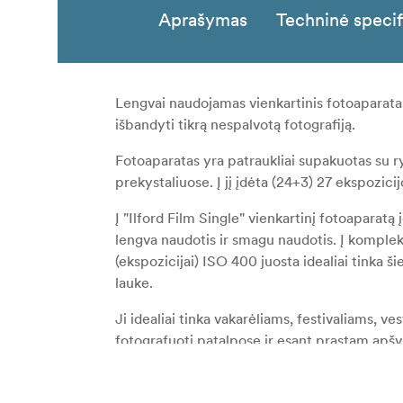
Aprašymas
Techninė specif
Lengvai naudojamas vienkartinis fotoaparat
išbandyti tikrą nespalvotą fotografiją.
Fotoaparatas yra patraukliai supakuotas su ry
prekystaliuose. Į jį įdėta (24+3) 27 ekspozi
Į "Ilford Film Single" vienkartinį fotoaparat
lengva naudotis ir smagu naudotis. Į komplekt
(ekspozicijai) ISO 400 juosta idealiai tinka 
lauke.
Ji idealiai tinka vakarėliams, festivaliams, v
fotografuoti patalpose ir esant prastam apšv
Panaudojus juostą galima apdoroti standarti
bet kurioje laboratorijoje, siūlančioje speci