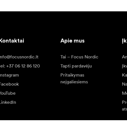
Kontaktai
Apie mus
Į
info@focusnordic.lt
Tai – Focus Nordic
Am
tel: +37 06 12 86 120
Tapti pardavėju
Įk
Instagram
Pritaikymas
Ka
neįgaliesiems
Facebook
Na
YouTube
Me
LinkedIn
Pr
at