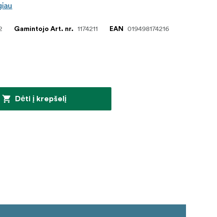
giau
2
1174211
019498174216
Gamintojo Art. nr.
EAN
Dėti į krepšelį