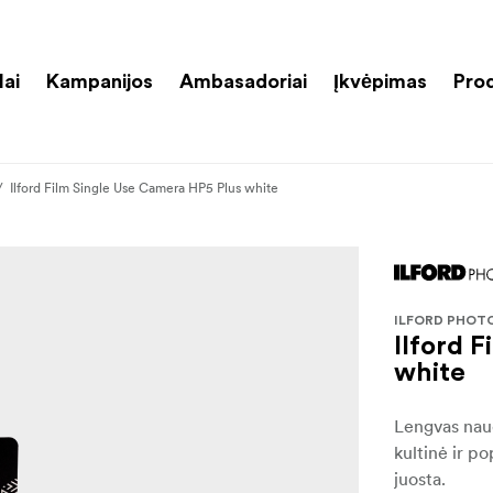
lai
Kampanijos
Ambasadoriai
Įkvėpimas
Pro
Ilford Film Single Use Camera HP5 Plus white
ILFORD PHOT
Ilford 
white
Lengvas naud
kultinė ir po
juosta.