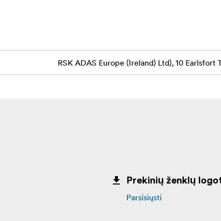
spalvota juoda ir balta juosta
RSK ADAS Europe (Ireland) Ltd), 10 Earlsfort 
Prekinių ženklų logot
Parsisiųsti