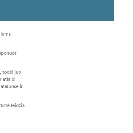
tiems
ksponuoti
, todėl juo
 atlaidi
atalpose ir
ykstė leidžia
amsoje arba