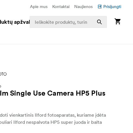
Apie mus
Kontaktai
Naujienos
Prisijungti
duktų apžvalga
O
Film Single Use Camera HP5 Plus
oti vienkartinis Ilford fotoaparatas, kuriame įdėta
puliari Ilford nespalvota HP5 super juoda ir balta