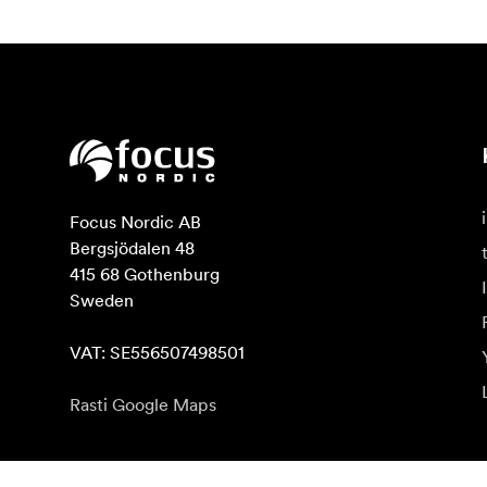
Focus Nordic AB

Bergsjödalen 48

415 68 Gothenburg

Sweden

VAT: SE556507498501
Rasti Google Maps