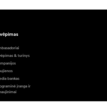
kvėpimas
basadoriai
vėpimas & turinys
mpanijos
ujienos
dia bankas
ograminė įranga ir
naujinimai