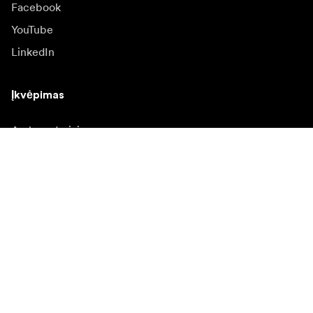
Facebook
YouTube
LinkedIn
Įkvėpimas
Ambasadoriai
Įkvėpimas & turinys
Kampanijos
Naujienos
Media bankas
Programinė įranga ir
atnaujinimai