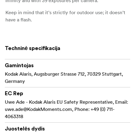
infinity and with 39 exposures per camera.
Keep in mind that it’s strictly for outdoor use; it doesn’t
have a flash.
Daylight format, no flash
800 speed film
Techninė specifikacija
39 Exposure
Gamintojas
32.8mm, f/10, 1 element lens
Kodak Alaris, Augsburger Strasse 712, 70329 Stuttgart,
Nominal focus range 1m to infinity
Germany
EC Rep
Uwe Ade - Kodak Alaris EU Safety Representative, Email:
uwe.ade@KodakMoments.com
, Phone: +49 (0) 711-
4063318
Juostelės dydis