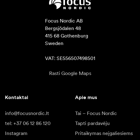
Focus Nordic AB

Bergsjödalen 48

415 68 Gothenburg

Sweden

VAT: SE556507498501
Rasti Google Maps
Kontaktai
Apie mus
info@focusnordic.lt
Tai – Focus Nordic
tel: +37 06 12 86 120
Tapti pardavėju
Instagram
Pritaikymas neįgaliesiems