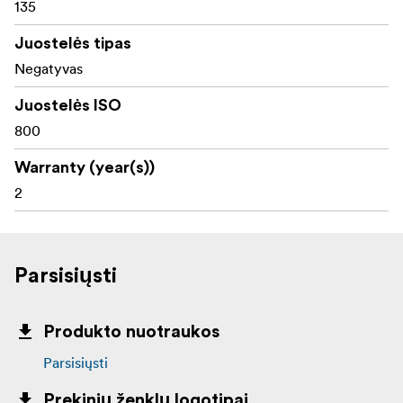
135
Juostelės tipas
Negatyvas
Juostelės ISO
800
Warranty (year(s))
2
Parsisiųsti
Produkto nuotraukos
Parsisiųsti
Prekinių ženklų logotipai