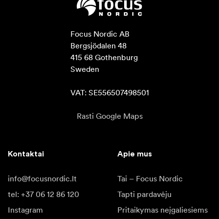
Focus Nordic AB

Bergsjödalen 48

415 68 Gothenburg

Sweden

VAT: SE556507498501
Rasti Google Maps
Kontaktai
Apie mus
info@focusnordic.lt
Tai – Focus Nordic
tel: +37 06 12 86 120
Tapti pardavėju
Instagram
Pritaikymas neįgaliesiems