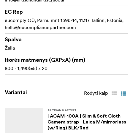
EC Rep
eucomply OÜ, Pärnu mnt 139b-14, 11317 Tallinn, Estonia,
hello@eucompliancepartner.com
Spalva
Žalia
Išorės matmenys (GXPxA) (mm)
800 - 1,490(±5) x 20
Variantai
Rodyti kaip
ARTISAN & ARTIST
| ACAM-100A | Slim & Soft Cloth
Camera strap - Leica M/mirrorless
(w/Ring) BLK/Red