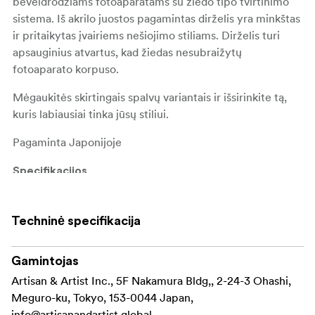
beveidrodžiams fotoaparatams su žiedo tipo tvirtinimo
sistema. Iš akrilo juostos pagamintas dirželis yra minkštas
ir pritaikytas įvairiems nešiojimo stiliams. Dirželis turi
apsauginius atvartus, kad žiedas nesubraižytų
fotoaparato korpuso.
Mėgaukitės skirtingais spalvų variantais ir išsirinkite tą,
kuris labiausiai tinka jūsų stiliui.
Pagaminta Japonijoje
Specifikacijos
Matmenys: (D x Š) 830 - 1490 (±5) x 20 mm
Techninė specifikacija
Medžiaga: Akrilas, oda
Išorė
Gamintojas
Artisan & Artist Inc., 5F Nakamura Bldg,, 2-24-3 Ohashi,
žiedo tipo tvirtinimo sistema
Meguro-ku, Tokyo, 153-0044 Japan,
info@artisanandartist.global