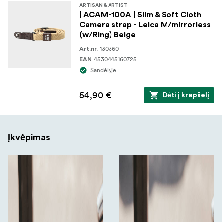
ARTISAN & ARTIST
| ACAM-100A | Slim & Soft Cloth
Camera strap - Leica M/mirrorless
(w/Ring) Beige
130360
Art.nr.
4530445160725
EAN
Sandėlyje
54,90 €
Dėti į krepšelį
Įkvėpimas