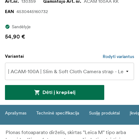
130359
ACAM 100AA KK
Art.nr.
Gamintojo Art. nr.
4530445160732
EAN
Sandėlyje
54,90 €
Rodyti variantus
Variantai
Dėti į krepšelį
Aprašymas
Techninė specifikacija
Susiję produktai
Įkvė
Plonas fotoaparato dirželis, skirtas "Leica M" tipo arba