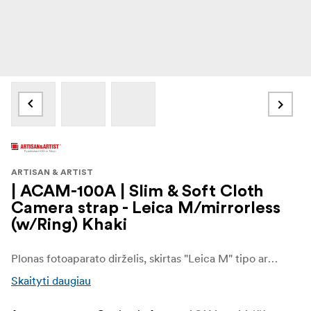
ARTISAN & ARTIST
| ACAM-100A | Slim & Soft Cloth
Camera strap - Leica M/mirrorless
(w/Ring) Khaki
Plonas fotoaparato dirželis, skirtas "Leica M" tipo arba beveidrodžiams fotoaparatams su žiedo tipo tvirtinimo sistema. Iš akrilo juostos pagamintas dirželis yra minkštas ir pritaikytas įvairiems nešiojimo stiliams. Dirželis turi apsauginius atvartus, kad žiedas nesubraižytų fotoaparato korpuso.
Skaityti daugiau