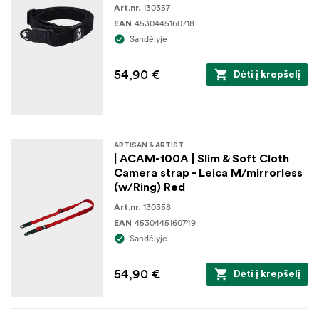
130357
Art.nr.
4530445160718
EAN
Sandėlyje
54,90 €
Dėti į krepšelį
ARTISAN & ARTIST
| ACAM-100A | Slim & Soft Cloth
Camera strap - Leica M/mirrorless
(w/Ring) Red
130358
Art.nr.
4530445160749
EAN
Sandėlyje
54,90 €
Dėti į krepšelį