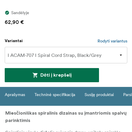
Sandėlyje
62,90 €
Rodyti variantus
Variantai
Dėti į krepšelį
Aprašymas
Techninė specifikacija
Susiję produktai
Parsi
Miesčioniškas spiralinis dizainas su įmantriomis spalvų
parinktimis