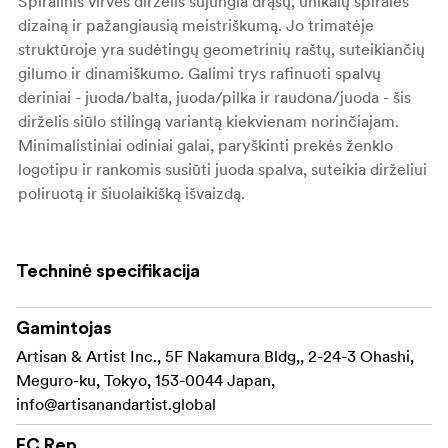
Spiralinis virvės dirželis sujungia drąsų, unikalų spiralės
dizainą ir pažangiausią meistriškumą. Jo trimatėje
struktūroje yra sudėtingų geometrinių raštų, suteikiančių
gilumo ir dinamiškumo. Galimi trys rafinuoti spalvų
deriniai - juoda/balta, juoda/pilka ir raudona/juoda - šis
dirželis siūlo stilingą variantą kiekvienam norinčiajam.
Minimalistiniai odiniai galai, paryškinti prekės ženklo
logotipu ir rankomis susiūti juoda spalva, suteikia dirželiui
poliruotą ir šiuolaikišką išvaizdą.
Sukurtas ir stiliui, ir
Dizaino ir patogumo dermė
patogumui, spiralinis virvelės dirželis turi minkštą, šiek
Techninė specifikacija
tiek elastingą virvelę, kuri užtikrina saugų ir patogų
dėvėjimąsi, sumažindama kaklo ir pečių apkrovą net ir
Gamintojas
ilgesnio naudojimo metu. ACAM-707, kurio ilgis 980 mm,
sukurtas taip, kad jį būtų patogu nešioti ant kaklo, todėl
Artisan & Artist Inc., 5F Nakamura Bldg,, 2-24-3 Ohashi,
jis lanksčiai prisitaiko prie jūsų asmeninio stiliaus ir
Meguro-ku, Tokyo, 153-0044 Japan,
poreikių.
info@artisanandartist.global
Modernaus ir funkcionalaus
Daugiau nei tik dirželis
EC Rep