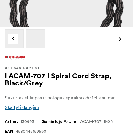
ARTISAN & ARTIST
I ACAM-707 I Spiral Cord Strap,
Black/Grey
Sukurtas stilingas ir patogus spiralinis dirželis su minkšta, šiek tiek elastinga virvele, kuri užtikrina saugų ir patogų dėvėjimąsi, todėl net ir ilgai naudojantis kuo mažiau apkraunamas kaklas ir pečiai. ACAM-707, kurio ilgis yra 980 mm, sukurtas taip, kad jį būtų patogu nešioti ant kaklo, todėl jis lanksčiai prisitaiko prie jūsų asmeninio stiliaus ir poreikių.
Skaityti daugiau
130993
ACAM-707 BKGY
Art.nr.
Gamintojo Art. nr.
4530445159590
EAN