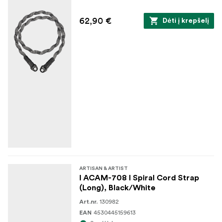
62,90 €
Dėti į krepšelį
ARTISAN & ARTIST
I ACAM-708 I Spiral Cord Strap
(Long), Black/White
130982
Art.nr.
4530445159613
EAN