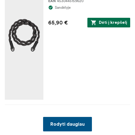
4530445159620
EAN
Sandėlyje
65,90 €
Dėti į krepšelį
Rodyti daugiau