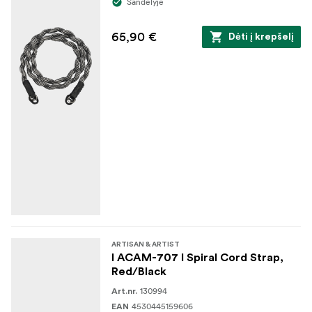
Sandėlyje
65,90 €
Dėti į krepšelį
ARTISAN & ARTIST
I ACAM-707 I Spiral Cord Strap,
Red/Black
130994
Art.nr.
4530445159606
EAN