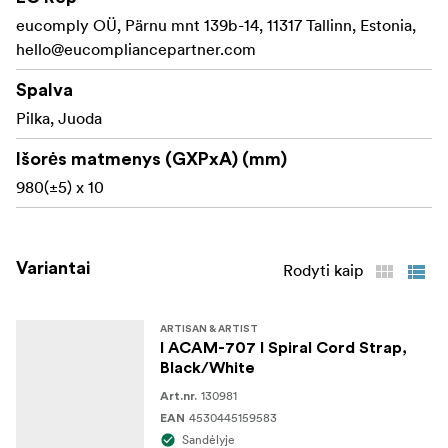
dizaino dirželis su spiraliniu laidu yra ne tik aksesuaras -
eucomply OÜ, Pärnu mnt 139b-14, 11317 Tallinn, Estonia,
tai išskirtinis elementas, leidžiantis fotografams išreikšti
hello@eucompliancepartner.com
savo stilių ir kartu saugiai bei patogiai laikyti fotoaparato
Spalva
įrangą.
Pilka, Juoda
Pagaminta Japonijoje
Išorės matmenys (GXPxA) (mm)
980(±5) x 10
Variantai
Rodyti kaip
ARTISAN & ARTIST
I ACAM-707 I Spiral Cord Strap,
Black/White
130981
Art.nr.
4530445159583
EAN
Sandėlyje