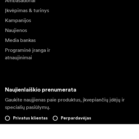
Ambasadoriai
Įkvėpimas & turinys
Kampanijos
Naujienos
Media bankas
Programinė įranga ir
atnaujinimai
Naujienlaiškio prenumerata
Gaukite naujjienas paie produktus, įkvepiančių įdėjų ir
specialių pasiūlymų.
Privatus klientas
Perpardavėjas
Prisijungti