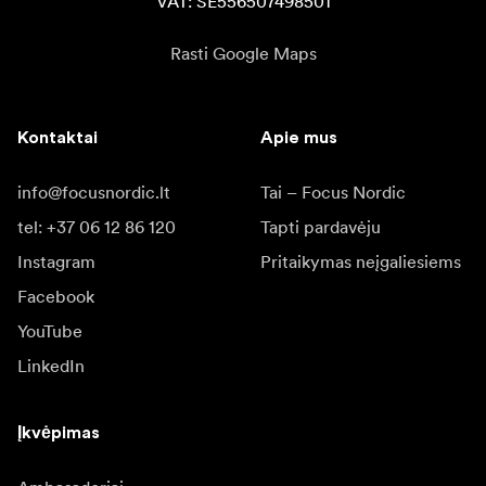
VAT: SE556507498501
Rasti Google Maps
Kontaktai
Apie mus
info@focusnordic.lt
Tai – Focus Nordic
tel: +37 06 12 86 120
Tapti pardavėju
Instagram
Pritaikymas neįgaliesiems
Facebook
YouTube
LinkedIn
Įkvėpimas