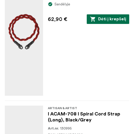
Sandėlyje
62,90 €
Dėti į krepšelį
ARTISAN & ARTIST
I ACAM-708 I Spiral Cord Strap
(Long), Black/Grey
130995
Art.nr.