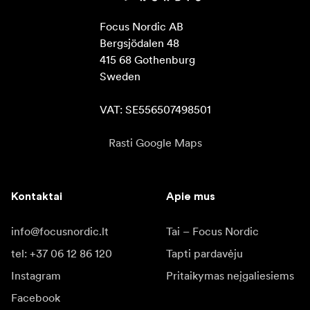
Focus Nordic AB

Bergsjödalen 48

415 68 Gothenburg

Sweden

VAT: SE556507498501
Rasti Google Maps
Kontaktai
Apie mus
info@focusnordic.lt
Tai – Focus Nordic
tel: +37 06 12 86 120
Tapti pardavėju
Instagram
Pritaikymas neįgaliesiems
Facebook