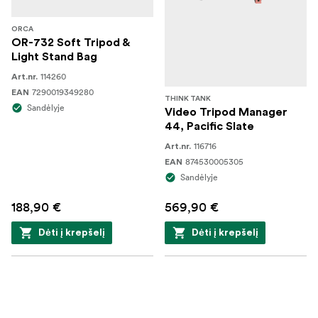
ORCA
OR-732 Soft Tripod &
Light Stand Bag
114260
Art.nr.
7290019349280
EAN
THINK TANK
Sandėlyje
Video Tripod Manager
44, Pacific Slate
116716
Art.nr.
874530005305
EAN
Sandėlyje
188,90 €
569,90 €
Dėti į krepšelį
Dėti į krepšelį