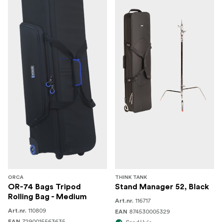
ORCA
THINK TANK
OR-74 Bags Tripod
Stand Manager 52, Black
Rolling Bag - Medium
116717
Art.nr.
110809
Art.nr.
874530005329
EAN
7290015563635
EAN