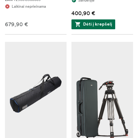
Sandėlyje
Laikinai neprieinama
400,90 €
679,90 €
Dėti į krepšelį