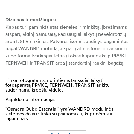
Dizainas ir medžiagos:
Kubas turi paminkštintas sieneles ir minkštą, įbrėžimams
atsparų vidinį pamušalą, kad saugiai laikytų beveidrodžių
arba DSLR rinkinius. Patvarus išorinis audinys pagamintas
pagal WANDRD metodą, atsparų atmosferos poveikiui, o
kubo forma tvarkingai telpa į tokias kuprines kaip PRVKE,
FERNWEH ir TRANSIT arba į standartinį rankinį bagažą.
Pagrindinės savybės:
Tinka fotografams, norintiems lanksčiai laikyti
fotoaparatą PRVKE, FERNWEH, TRANSIT ar kitų
suderinamų krepšių viduje.
Papildoma informacija:
Talpina fotoaparato korpusą su objektyvais ir
"Camera Cube Essential" yra WANDRD modulinės
priedais kompaktiškoje erdvėje.
sistemos dalis ir tinka su įvairiomis jų kuprinėmis ir
lagaminais.
Daugelis reguliuojamų pertvarų, kad būtų galima
pritaikyti išdėstymą skirtingoms konfigūracijoms.