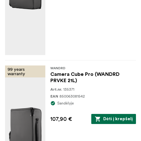
99 years
WANDRD
warranty
Camera Cube Pro (WANDRD
PRVKE 21L)
135371
Art.nr.
850063081542
EAN
Sandėlyje
107,90 €
Dėti į krepšelį