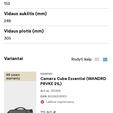
152
Vidaus aukštis (mm)
248
Vidaus plotis (mm)
305
Variantai
Rodyti kaip
99 years
WANDRD
warranty
Camera Cube Essential (WANDRD
PRVKE 21L)
135368
Art.nr.
850063081511
EAN
Laikinai neprieinama
72,90 €