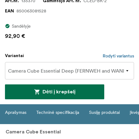
135370
CCED-BK-2
Art.nr.
Gamintojo Art. nr.
850063081528
EAN
Sandėlyje
92,90 €
Rodyti variantus
Variantai
Dėti į krepšelį
Aprašymas
Techninė specifikacija
Susiję produktai
Įkvė
Camera Cube Essential