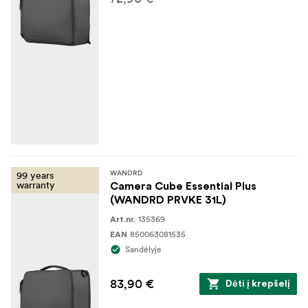
99 years
WANDRD
warranty
Camera Cube Essential Plus
(WANDRD PRVKE 31L)
135369
Art.nr.
850063081535
EAN
Sandėlyje
83,90 €
Dėti į krepšelį