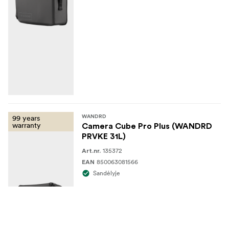
99 years
WANDRD
warranty
Camera Cube Pro Plus (WANDRD
PRVKE 31L)
135372
Art.nr.
850063081566
EAN
Sandėlyje
118,90 €
Dėti į krepšelį