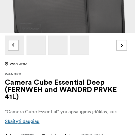
WANDRD
Camera Cube Essential Deep
(FERNWEH and WANDRD PRVKE
41L)
"Camera Cube Essential" yra apsauginis įdėklas, kuris suderinamas WANDRD kuprines ir kitus krepšius paverčia specialiomis fotoaparatų sistemomis su pritaikomu organizavimu.
Skaityti daugiau