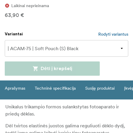
Laikinai neprieinama
63,90 €
Rodyti variantus
Variantai
Dėti į krepšelį
Aprašymas
Techninė specifikacija
Susiję produktai
Įkvė
Unikalus trikampio formos sulankstytas fotoaparato ir
priedų dėklas.
Dėl tvirtos elastinės juostos galima reguliuoti dėklo dydį,
todėl jame galima laikyti įvairių tipų fotoaparatus.