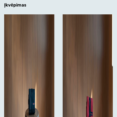
Įkvėpimas