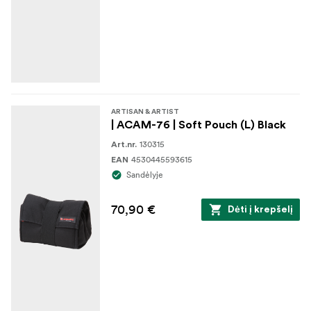
ARTISAN & ARTIST
| ACAM-76 | Soft Pouch (L) Black
130315
Art.nr.
4530445593615
EAN
Sandėlyje
70,90 €
Dėti į krepšelį