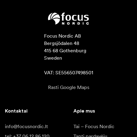
Focus Nordic AB

Bergsjödalen 48

415 68 Gothenburg

Sweden

VAT: SE556507498501
Rasti Google Maps
Kontaktai
Apie mus
info@focusnordic.lt
Tai – Focus Nordic
tel: +37 06 12 86 120
Tapti pardavėju