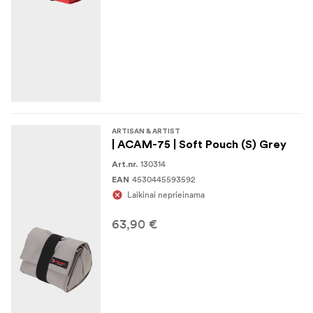
ARTISAN & ARTIST
| ACAM-75 | Soft Pouch (S) Grey
130314
Art.nr.
4530445593592
EAN
Laikinai neprieinama
63,90 €