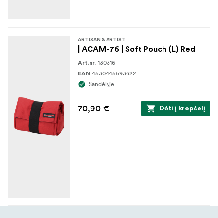
ARTISAN & ARTIST
| ACAM-76 | Soft Pouch (L) Red
130316
Art.nr.
4530445593622
EAN
Sandėlyje
70,90 €
Dėti į krepšelį