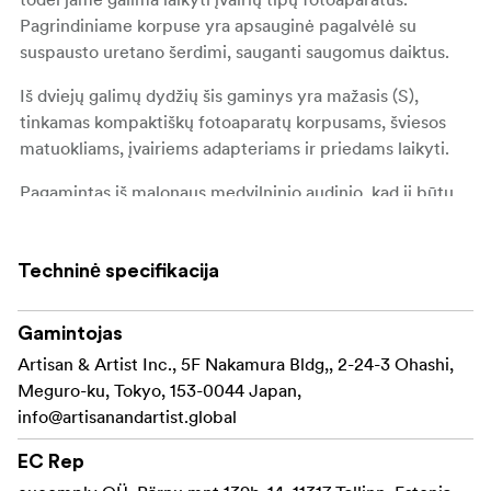
Pagrindiniame korpuse yra apsauginė pagalvėlė su
suspausto uretano šerdimi, sauganti saugomus daiktus.
Iš dviejų galimų dydžių šis gaminys yra mažasis (S),
tinkamas kompaktiškų fotoaparatų korpusams, šviesos
matuokliams, įvairiems adapteriams ir priedams laikyti.
Pagamintas iš malonaus medvilninio audinio, kad jį būtų
patogu liesti, jis yra trijų spalvų.
Pagaminta Japonijoje
Techninė specifikacija
Specifikacijos
Gamintojas
Matmenys: (plotis x aukštis x gylis) 140 x 125 x 105
Artisan & Artist Inc., 5F Nakamura Bldg,, 2-24-3 Ohashi,
mm
Meguro-ku, Tokyo, 153-0044 Japan,
info@artisanandartist.global
Medžiaga: Išorė: Medvilnė / vidus: Medžiaga:
medvilnė, medvilnė, medvilnė, medvilnė, medvilnė.
EC Rep