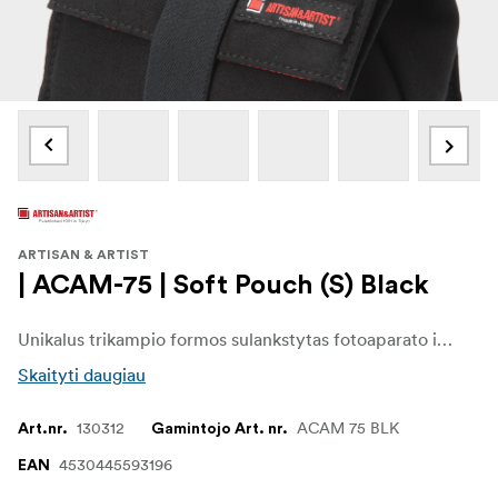
ARTISAN & ARTIST
| ACAM-75 | Soft Pouch (S) Black
Unikalus trikampio formos sulankstytas fotoaparato ir priedų dėklas. Dėl tvirtos elastinės juostos galima reguliuoti dėklo dydį, todėl jame galima laikyti įvairių tipų fotoaparatus. Pagrindiniame korpuse yra apsauginė pagalvėlė su suspausto uretano šerdimi, sauganti saugomus daiktus.
Skaityti daugiau
130312
ACAM 75 BLK
Art.nr.
Gamintojo Art. nr.
4530445593196
EAN