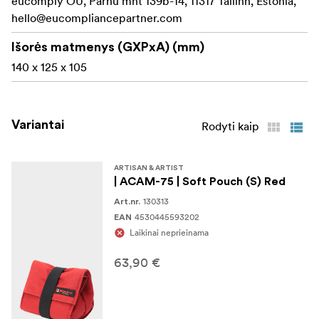
eucomply OÜ, Pärnu mnt 139b-14, 11317 Tallinn, Estonia,
Vidus
hello@eucompliancepartner.com
Šviesus pamušalas
Išorės matmenys (GXPxA) (mm)
Reguliuojamas, kad atitiktų fotoaparato dydį
140 x 125 x 105
Išorė
Kompaktiškas ir lengvas
Variantai
Rodyti kaip
Tvirta elastinė juosta
ARTISAN & ARTIST
| ACAM-75 | Soft Pouch (S) Red
130313
Art.nr.
4530445593202
EAN
Laikinai neprieinama
63,90 €