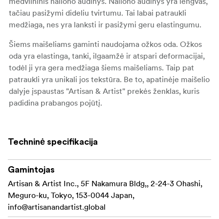
medvilninis nailono audinys. Nailono audinys yra lengvas,
tačiau pasižymi dideliu tvirtumu. Tai labai patraukli
medžiaga, nes yra lanksti ir pasižymi geru elastingumu.
Šiems maišeliams gaminti naudojama ožkos oda. Ožkos
oda yra elastinga, tanki, ilgaamžė ir atspari deformacijai,
todėl ji yra gera medžiaga šiems maišeliams. Taip pat
patraukli yra unikali jos tekstūra. Be to, apatinėje maišelio
dalyje įspaustas "Artisan & Artist" prekės ženklas, kuris
padidina prabangos pojūtį.
Iš parakordo pagamintas virvelės raištelis abiejuose
virvelės galuose turi keltiškus mazgelius, kurie naudojami
Techninė specifikacija
kaip kamščiai ir dekoratyviniais tikslais, suteikiant
maišeliams kasdieniškumo, bet kartu ir elegancijos. Dėl
kvadratinės dugno formos maišelį lengva laikyti šalia kitų
Gamintojas
daiktų.
Artisan & Artist Inc., 5F Nakamura Bldg,, 2-24-3 Ohashi,
Meguro-ku, Tokyo, 153-0044 Japan,
Viduje yra minkštas, į zomšą panašus poliesterio audinys,
info@artisanandartist.global
apsaugantis objektyvą, o dėklo dugne įdėta papildoma