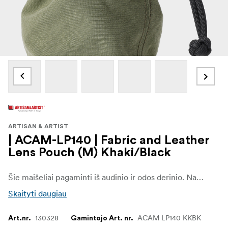
ARTISAN & ARTIST
| ACAM-LP140 | Fabric and Leather
Lens Pouch (M) Khaki/Black
Šie maišeliai pagaminti iš audinio ir odos derinio. Naudojama audinio medžiaga yra didelio tankio medvilninis nailono audinys. Nailono audinys yra lengvas, tačiau pasižymi dideliu tvirtumu. Tai labai patraukli medžiaga, nes yra lanksti ir pasižymi geru elastingumu.
Skaityti daugiau
130328
ACAM LP140 KKBK
Art.nr.
Gamintojo Art. nr.