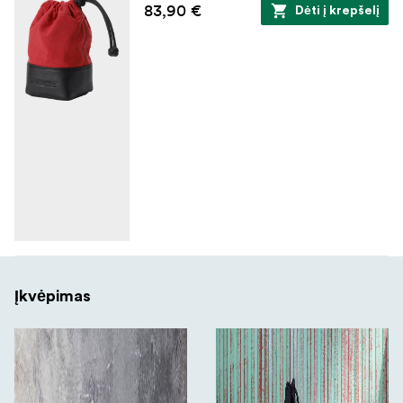
83,90 €
Dėti į krepšelį
Įkvėpimas