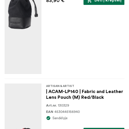
83,90 €
Dėti į krepšelį
Vidus
Išklota minkštu į zomšą panašiu poliesteriu
Nuimamas "donuto formos" pagalvėlės pagrindas
ARTISAN & ARTIST
| ACAM-LP140 | Fabric and Leather
Lens Pouch (M) Red/Black
130329
Art.nr.
4530445156940
EAN
Sandėlyje