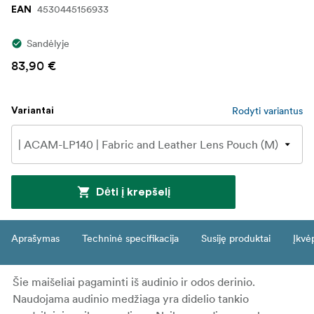
4530445156933
EAN
Sandėlyje
83,90 €
Rodyti variantus
Variantai
Dėti į krepšelį
Aprašymas
Techninė specifikacija
Susiję produktai
Įkvė
Šie maišeliai pagaminti iš audinio ir odos derinio.
Naudojama audinio medžiaga yra didelio tankio