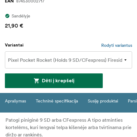
874530002717
EAN
Sandėlyje
21,90 €
Rodyti variantus
Variantai
Dėti į krepšelį
Aprašymas
Techninė specifikacija
Susiję produktai
Parsi
Patogi piniginė 9 SD arba CFexpress A tipo atminties
kortelėms, kuri lengvai telpa kišenėje arba tvirtinama prie
diržo ar rankinės.