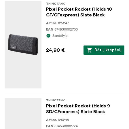
THINK TANK
Nailono rišamoji juosta
Pixel Pocket Rocket (Holds 10
CF/CFexpress) Slate Black
Poliuretano danga
125247
Art.nr.
3 sluoksnių surištas nailono siūlas
874530002700
EAN
Sandėlyje
24,90 €
Dėti į krepšelį
THINK TANK
Pixel Pocket Rocket (Holds 9
SD/CFexpress) Slate Black
125249
Art.nr.
874530002724
EAN