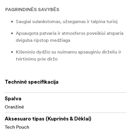
PAGRINDINĖS SAVYBĖS
Saugiai sulankstomas, užsegamas ir talpina turinį
Apsaugota patvaria ir atmosferos poveikiui atsparia
dviguba ripstop medžiaga
Kišeninio dydžio su nuimamu apsauginiu dirželiu ir
tvirtinimu prie diržo
PAPILDOMOS SAVYBĖS
Techninė specifikacija
Kiekvienas stilius unikaliai pažymėtas spalvomis, kad
būtų lengva atpažinti
Spalva
Permatomi atskirų kortelių lizdai, kad matytųsi jų
Oranžinė
turinys; apverskite korteles, kai jos naudojamos /
pilnos
Aksesuaro tipas (Kuprinės & Dėklai)
Tech Pouch
Išorinis ID etiketės langelis