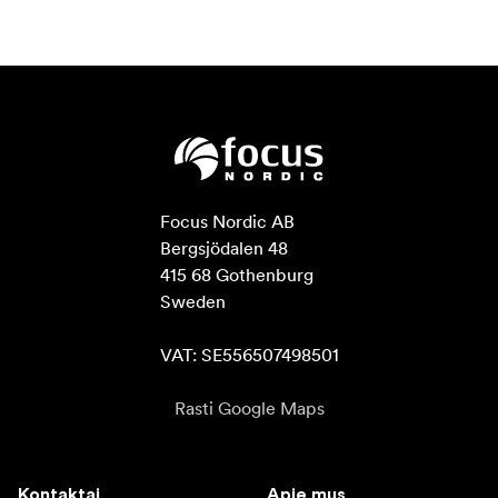
Focus Nordic AB

Bergsjödalen 48

415 68 Gothenburg

Sweden

VAT: SE556507498501
Rasti Google Maps
Kontaktai
Apie mus