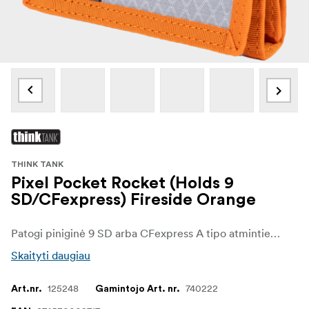
THINK TANK
Pixel Pocket Rocket (Holds 9
SD/CFexpress) Fireside Orange
Patogi piniginė 9 SD arba CFexpress A tipo atminties kortelėms, kuri lengvai telpa kišenėje arba tvirtinama prie diržo ar rankinės.
Skaityti daugiau
125248
740222
Art.nr.
Gamintojo Art. nr.