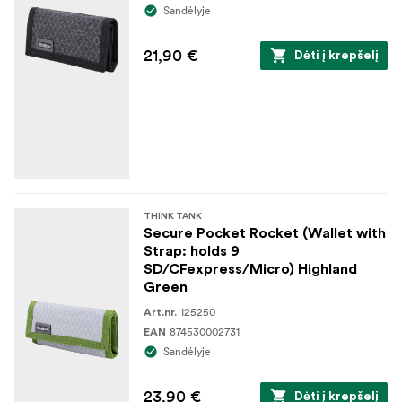
Sandėlyje
21,90 €
Dėti į krepšelį
THINK TANK
Secure Pocket Rocket (Wallet with
Strap: holds 9
SD/CFexpress/Micro) Highland
Green
125250
Art.nr.
874530002731
EAN
Sandėlyje
23,90 €
Dėti į krepšelį