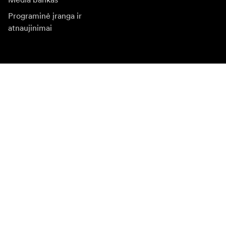
Programinė įranga ir
atnaujinimai
Naujienlaiškio prenumerata
Gaukite naujjienas paie produktus, įkvepiančių įdėjų ir
specialių pasiūlymų.
Privatus klientas
Perpardavėjas
Prisijungti
Apsilankykite kitoje vietinėje svetainėje