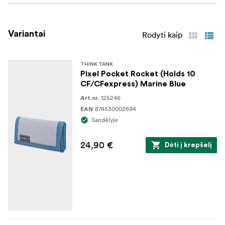
**KAM TINKAMOS?
9 SD atminties kortelės
Variantai
Rodyti kaip
9 CFexpress A tipo atminties kortelės
THINK TANK
SPECIFIKACIJOS
Pixel Pocket Rocket (Holds 10
CF/CFexpress) Marine Blue
sulankstytas: 12 W x 6,5 H x 2,5 D cm
125246
Art.nr.
874530002694
EAN
MATERIALAI
Sandėlyje
Išorė:*
24,90 €
Dėti į krepšelį
NP 320D Double Diamond Ripstop
Patvari vandenį atstumianti (DWR) danga
210D nailonas
Skaidrus PFT