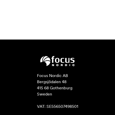
Focus Nordic AB

Bergsjödalen 48

415 68 Gothenburg

Sweden

VAT: SE556507498501