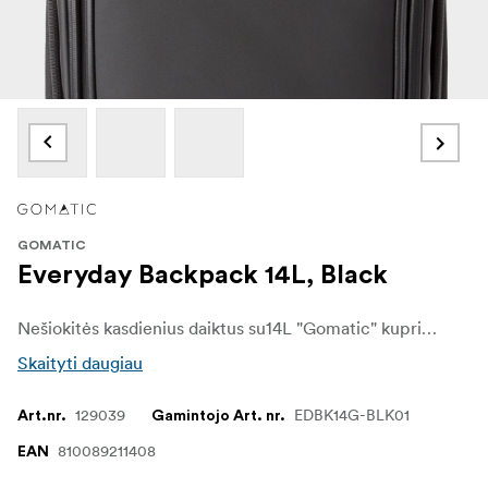
GOMATIC
Everyday Backpack 14L, Black
Nešiokitės kasdienius daiktus su14L "Gomatic" kuprine. Stilingoje ir lengvoje kuprinėje yra pakankamai vietos įrenginiams, įrangai ir kitiems daiktams. Su šia kuprine lengva keliauti tiek kasdien važiuojant į darbą, tiek vykstant į ilgesnę kelionę.
Skaityti daugiau
129039
EDBK14G-BLK01
Art.nr.
Gamintojo Art. nr.
810089211408
EAN