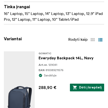
YKK ir "Zoom" užtrauktukai užtikrina stilių,
Tinka įrangai
patikimumą ir ilgaamžiškumą
16” Laptop, 15" Laptop, 14" Laptop, 13" Laptop, 12.9" iPad
Pro, 12" Laptop, 11" Laptop, 10" Tablet/iPad
Dėžutėje
"Gomatic" kuprinė (14 l)
Variantai
Rodyti kaip
Ribota viso gyvenimo garantija
GOMATIC
Everyday Backpack 14L, Navy
129041
Art.nr.
810089211576
EAN
Sandėlyje
288,90 €
Dėti į krepšelį