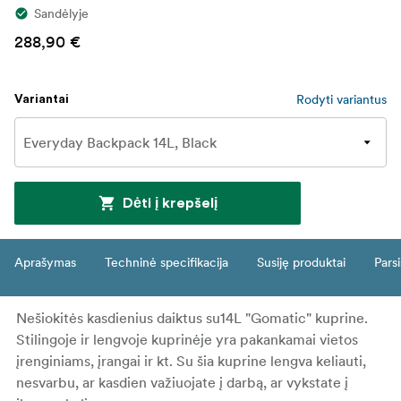
Sandėlyje
288,90 €
Rodyti variantus
Variantai
Dėti į krepšelį
Aprašymas
Techninė specifikacija
Susiję produktai
Parsi
Nešiokitės kasdienius daiktus su14L "Gomatic" kuprine.
Stilingoje ir lengvoje kuprinėje yra pakankamai vietos
įrenginiams, įrangai ir kt. Su šia kuprine lengva keliauti,
nesvarbu, ar kasdien važiuojate į darbą, ar vykstate į