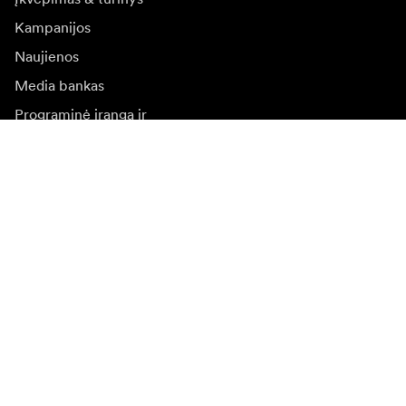
Kampanijos
Naujienos
Media bankas
Programinė įranga ir
atnaujinimai
Naujienlaiškio prenumerata
Gaukite naujjienas paie produktus, įkvepiančių įdėjų ir
specialių pasiūlymų.
Privatus klientas
Perpardavėjas
Prisijungti