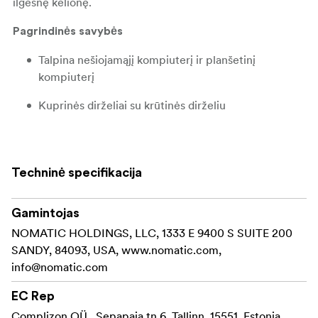
ilgesnę kelionę.
Pagrindinės savybės
Talpina nešiojamąjį kompiuterį ir planšetinį
kompiuterį
Kuprinės dirželiai su krūtinės dirželiu
Magnetinė kišenė vandens buteliukui
Vandeniui atspari nailono išorė
Techninė specifikacija
Poliesterio vidus
Gamintojas
Vertikali bagažo praėjimo anga
NOMATIC HOLDINGS, LLC, 1333 E 9400 S SUITE 200
YKK užtrauktukai
SANDY, 84093, USA, www.nomatic.com,
info@nomatic.com
Kišenė su RFID apsauga
EC Rep
Pagaminta iš patvaraus, vandeniui atsparaus nailono ir
Complizon OÜ , Sepapaja tn 6, Tallinn, 15551, Estonia,