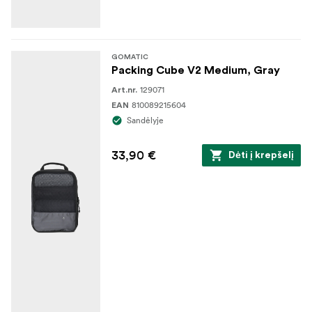
GOMATIC
Packing Cube V2 Medium, Gray
129071
Art.nr.
810089215604
EAN
Sandėlyje
33,90 €
Dėti į krepšelį