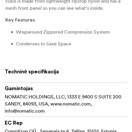
cube is made from lightweight ripstop nylon and has a
mesh front panel so you can see what's inside.
Key Features
Wraparound Zippered Compression System
Condenses to Save Space
5" Depth Compresses to 2.5"
See-Through Mesh Front Panel
Techninė specifikacija
Lightweight Ripstop Nylon
Gamintojas
In the Box
NOMATIC HOLDINGS, LLC, 1333 E 9400 S SUITE 200
Gomatic Packing Cube (Black, Small)
SANDY, 84093, USA, www.nomatic.com,
info@nomatic.com
Limited Lifetime Warranty
EC Rep
Complizon OÜ , Sepapaja tn 6, Tallinn, 15551, Estonia,