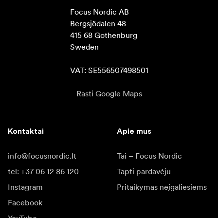
Focus Nordic AB

Bergsjödalen 48

415 68 Gothenburg

Sweden

VAT: SE556507498501
Rasti Google Maps
Kontaktai
Apie mus
info@focusnordic.lt
Tai – Focus Nordic
tel: +37 06 12 86 120
Tapti pardavėju
Instagram
Pritaikymas neįgaliesiems
Facebook