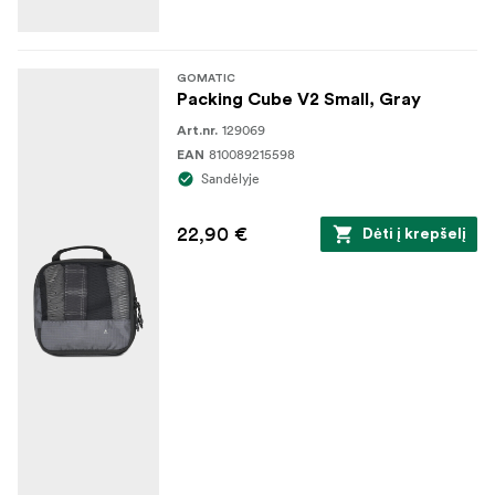
GOMATIC
Packing Cube V2 Small, Gray
129069
Art.nr.
810089215598
EAN
Sandėlyje
22,90 €
Dėti į krepšelį