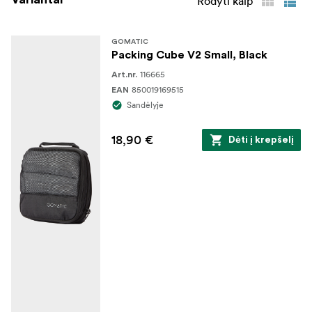
Rodyti kaip
GOMATIC
Packing Cube V2 Small, Black
116665
Art.nr.
850019169515
EAN
Sandėlyje
18,90 €
Dėti į krepšelį