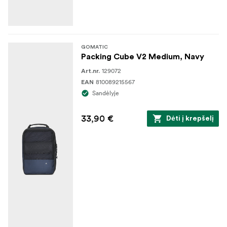
GOMATIC
Packing Cube V2 Medium, Navy
129072
Art.nr.
810089215567
EAN
Sandėlyje
33,90 €
Dėti į krepšelį