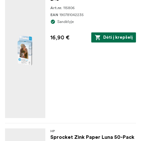
115806
Art.nr.
190781042235
EAN
Sandėlyje
16,90 €
Dėti į krepšelį
HP
Sprocket Zink Paper Luna 50-Pack