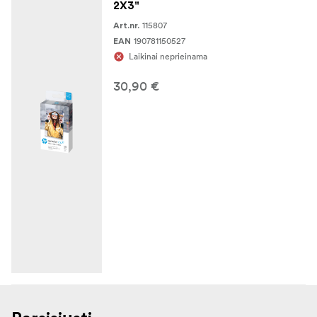
2X3"
115807
Art.nr.
190781150527
EAN
Laikinai neprieinama
30,90 €