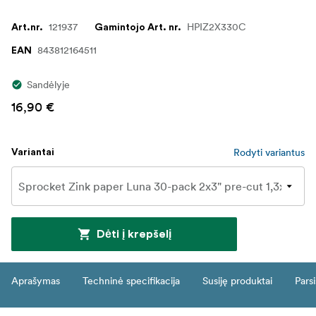
121937
HPIZ2X330C
Art.nr.
Gamintojo Art. nr.
843812164511
EAN
Sandėlyje
16,90 €
Rodyti variantus
Variantai
Dėti į krepšelį
Aprašymas
Techninė specifikacija
Susiję produktai
Parsi