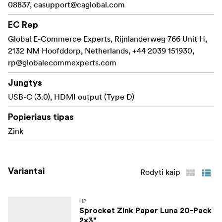
08837,
casupport@caglobal.com
EC Rep
Global E-Commerce Experts, Rijnlanderweg 766 Unit H,
2132 NM Hoofddorp, Netherlands, +44 2039 151930,
rp@globalecommexperts.com
Jungtys
USB-C (3.0), HDMI output (Type D)
Popieriaus tipas
Zink
Variantai
Rodyti kaip
HP
Sprocket Zink Paper Luna 20-Pack
2x3"