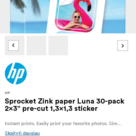
HP
Sprocket Zink paper Luna 30-pack
2x3" pre-cut 1,3x1,3 sticker
Instant prints. Easily print your favorite photos. Simply load this HP ZINK paper into your HP sprocket 2x3 photo printer for sharable pre-cut stickers in 3,3x3,3 cm (1,3x1,3-inch).
Skaityti daugiau