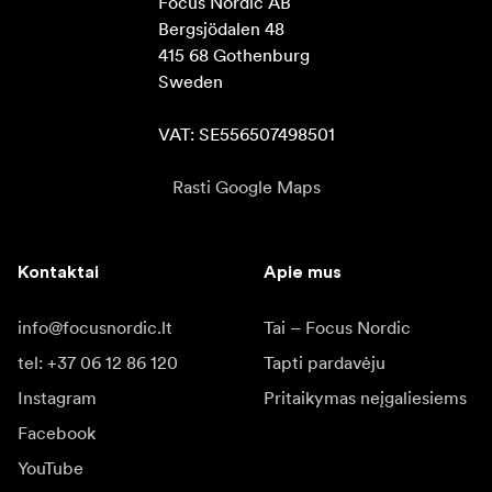
Focus Nordic AB

Bergsjödalen 48

415 68 Gothenburg

Sweden

VAT: SE556507498501
Rasti Google Maps
Kontaktai
Apie mus
info@focusnordic.lt
Tai – Focus Nordic
tel: +37 06 12 86 120
Tapti pardavėju
Instagram
Pritaikymas neįgaliesiems
Facebook
YouTube