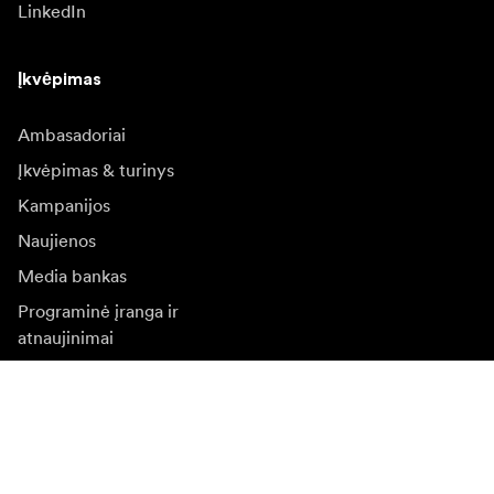
LinkedIn
Įkvėpimas
Ambasadoriai
Įkvėpimas & turinys
Kampanijos
Naujienos
Media bankas
Programinė įranga ir
atnaujinimai
Naujienlaiškio prenumerata
Gaukite naujjienas paie produktus, įkvepiančių įdėjų ir