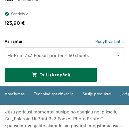
Sandėlyje
123,90 €
Rodyti variantus
Variantai
Dėti į krepšelį
Aprašymas
Techninė specifikacija
Susiję produktai
Įkvė
Jūsų geriausi momentai nusipelno daugiau nei pikselių.
Su „Polaroid Hi·Print 3×3 Pocket Photo Printer“
spausdintuvu galite akimirksniu paversti mėgstamiausias