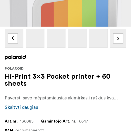
POLAROID
Hi-Print 3x3 Pocket printer + 60
sheets
Paversti savo mėgstamiausias akimirkas į ryškius kvadratinius atspaudus su Polaroid Hi·Print 3×3 kišeniniu nuotraukų spausdintuvu. Šis kompaktiškas „Bluetooth“ spausdintuvas taip pat veikia kaip nuotraukų rėmelis ir yra paruoštas darbui su 60 lapų nuotraukų popieriaus, todėl galite spausdinti daugiau nuo pat pradžių.
Skaityti daugiau
136085
6647
Art.nr.
Gamintojo Art. nr.
9120134286277
EAN