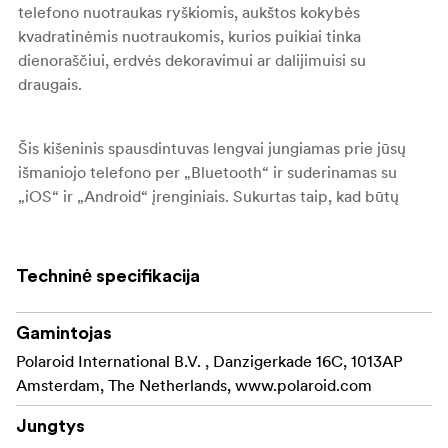
telefono nuotraukas ryškiomis, aukštos kokybės
kvadratinėmis nuotraukomis, kurios puikiai tinka
dienoraščiui, erdvės dekoravimui ar dalijimuisi su
draugais.
Šis kišeninis spausdintuvas lengvai jungiamas prie jūsų
išmaniojo telefono per „Bluetooth“ ir suderinamas su
„iOS“ ir „Android“ įrenginiais. Sukurtas taip, kad būtų
stilingas ir funkcionalus, spausdintuvas taip pat gali būti
naudojamas kaip nuotraukų rėmelis, leidžiantis jums
rodyti savo naujausias mėgstamas nuotraukas tiesiai ant
Techninė specifikacija
įrenginio. Būkite kūrybingi su „Polaroid Hi-Print“
programa, kurioje galite personalizuoti kiekvieną
Gamintojas
nuotrauką naudodami šablonus, lipdukus, tekstą, memus
Polaroid International B.V. , Danzigerkade 16C, 1013AP
ir dar daugiau. Spausdintuvas naudoja „Polaroid Hi-Print“
Amsterdam, The Netherlands, www.polaroid.com
3×3 popieriaus kasetes, kad kiekvieną kartą būtų gaunami
ryškūs, spalvingi rezultatai.
Jungtys