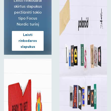
Leisti rinkodarai
skirtus slapukus
peržiūrėti tokio
tipo Focus
Nordic turinį
Leisti
rinkodaros
slapukus