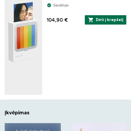
Sandėlyje
104,90 €
Dėti į krepšelį
Įkvėpimas