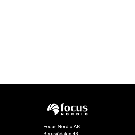
Focus Nordic AB

Bergsjödalen 48
