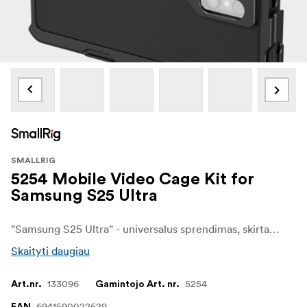
SMALLRIG
5254 Mobile Video Cage Kit for
Samsung S25 Ultra
"Samsung S25 Ultra" - universalus sprendimas, skirtas profesionaliam filmavimui, tiesioginei transliacijai ir trumpametražių filmų kūrimui. Rinkinį sudaro apsauginis telefono dėklas, vaizdo kameros narvelis, speciali T tvirtinimo plokštė, 17 mm objektyvo plokštė ir magnetinio filtro plokštė.
Skaityti daugiau
133096
5254
Art.nr.
Gamintojo Art. nr.
6941590022529
EAN