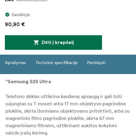
Sandėlyje
90,90 €
Dėti į krepšelį
Aprašymas
Techninė specifikacija
Parsisiųsti
"Samsung S25 Ultra
Telefono dėklas užtikrina kasdienę apsaugą ir gali būti
sujungtas su T-mount arba 17 mm objektyvo pagrindine
plokšte, skirta išoriniams objektyvams pritvirtinti, arba su
magnetinio filtro pagrindine plokšte, skirta 67 mm
magnetiniams filtrams, užtikrinant aukštos kokybės
vaizdo įrašų kūrimą.