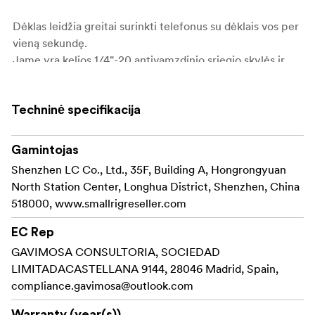
Dėklas leidžia greitai surinkti telefonus su dėklais vos per
vieną sekundę.
Jame yra kelios 1/4"-20 antivamzdinio sriegio skylės ir
šalto bato laikikliai, leidžiantys pritvirtinti rankenas,
trikojus, mikrofonus ir vaizdo lemputes, kad padidėtų
Techninė specifikacija
filmavimo galimybės.
Jo klasikinė "HawkLock Quick Release" sąsaja užtikrina
efektyvų surinkimą ir išardymą.
Gamintojas
Shenzhen LC Co., Ltd., 35F, Building A, Hongrongyuan
Šonuose įrengti du riešo ir peties diržo skylučių
North Station Center, Longhua District, Shenzhen, China
komplektai, suderinami su profesionaliais diržais, kurių
518000, www.smallrigreseller.com
skersmuo yra mažesnis nei 2 mm, todėl pagerėja
nešiojamumas per filmavimo pertraukas.
EC Rep
GAVIMOSA CONSULTORIA, SOCIEDAD
Dėka tuščiavidurio išpjovimo konstrukcijos galima
LIMITADACASTELLANA 9144, 28046 Madrid, Spain,
netrukdomai pasiekti telefono mygtukus, prievadus,
compliance.gavimosa@outlook.com
rašiklį, radarą, itin plataus kampo objektyvą ir belaidį
įkrovimą.
Warranty (year(s))