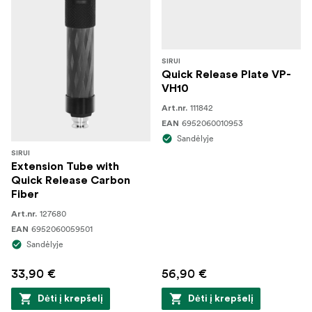
SIRUI
Quick Release Plate VP-
VH10
111842
Art.nr.
6952060010953
EAN
Sandėlyje
SIRUI
Extension Tube with
Quick Release Carbon
Fiber
127680
Art.nr.
6952060059501
EAN
Sandėlyje
33,90 €
56,90 €
Dėti į krepšelį
Dėti į krepšelį