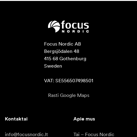
Focus Nordic AB

Bergsjödalen 48

415 68 Gothenburg

Sweden

VAT: SE556507498501
Rasti Google Maps
Kontaktai
Apie mus
info@focusnordic.lt
Tai – Focus Nordic