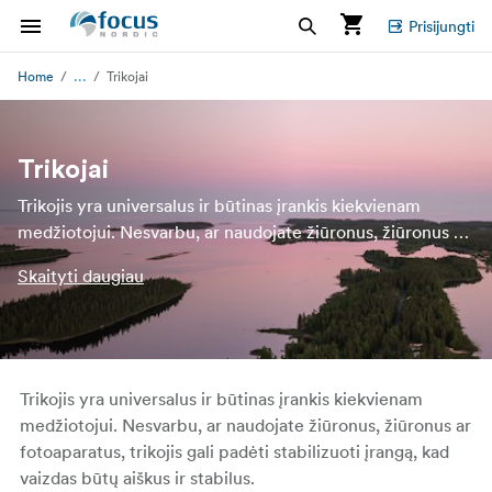
Prisijungti
...
Home
Trikojai
Trikojai
Trikojis yra universalus ir būtinas įrankis kiekvienam
medžiotojui. Nesvarbu, ar naudojate žiūronus, žiūronus ar
fotoaparatus, trikojis gali padėti stabilizuoti įrangą, kad
Skaityti daugiau
vaizdas būtų aiškus ir stabilus.
Trikojis yra universalus ir būtinas įrankis kiekvienam
medžiotojui. Nesvarbu, ar naudojate žiūronus, žiūronus ar
fotoaparatus, trikojis gali padėti stabilizuoti įrangą, kad
vaizdas būtų aiškus ir stabilus.