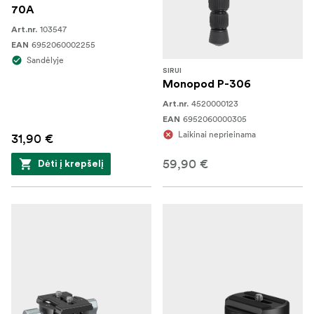
70A
103547
Art.nr.
6952060002255
EAN
Sandėlyje
SIRUI
Monopod P-306
4520000123
Art.nr.
6952060000305
EAN
Laikinai neprieinama
31,90 €
59,90 €
Dėti į krepšelį