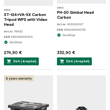
SIRUI
SIRUI
PH-20 Gimbal Head
ST-124+VA-5X Carbon
Carbon
Tripod WPS with Video
4530000107
Head
Art.nr.
6952060000718
EAN
115632
Art.nr.
Sandėlyje
6952060012353
EAN
Sandėlyje
274,90 €
332,90 €
Dėti į krepšelį
Dėti į krepšelį
6 years warranty