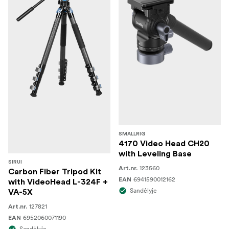
SMALLRIG
4170 Video Head CH20
with Leveling Base
SIRUI
123560
Art.nr.
Carbon Fiber Tripod Kit
6941590012162
EAN
with VideoHead L-324F +
Sandėlyje
VA-5X
127821
Art.nr.
6952060071190
EAN
Sandėlyje