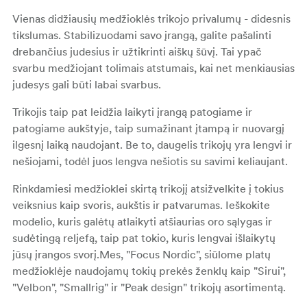
Vienas didžiausių medžioklės trikojo privalumų - didesnis
tikslumas. Stabilizuodami savo įrangą, galite pašalinti
drebančius judesius ir užtikrinti aiškų šūvį. Tai ypač
svarbu medžiojant tolimais atstumais, kai net menkiausias
judesys gali būti labai svarbus.
Trikojis taip pat leidžia laikyti įrangą patogiame ir
patogiame aukštyje, taip sumažinant įtampą ir nuovargį
ilgesnį laiką naudojant. Be to, daugelis trikojų yra lengvi ir
nešiojami, todėl juos lengva nešiotis su savimi keliaujant.
Rinkdamiesi medžioklei skirtą trikojį atsižvelkite į tokius
veiksnius kaip svoris, aukštis ir patvarumas. Ieškokite
modelio, kuris galėtų atlaikyti atšiaurias oro sąlygas ir
sudėtingą reljefą, taip pat tokio, kuris lengvai išlaikytų
jūsų įrangos svorį.Mes, "Focus Nordic", siūlome platų
medžioklėje naudojamų tokių prekės ženklų kaip "Sirui",
"Velbon", "Smallrig" ir "Peak design" trikojų asortimentą.