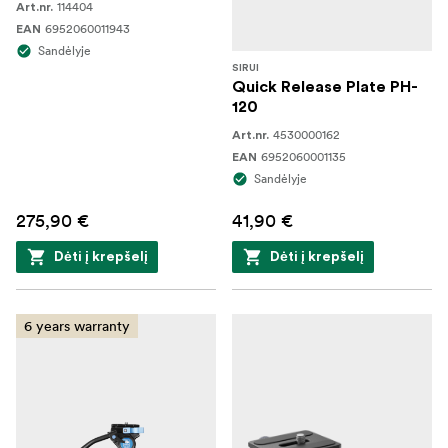
114404
Art.nr.
6952060011943
EAN
Sandėlyje
SIRUI
Quick Release Plate PH-
120
4530000162
Art.nr.
6952060001135
EAN
Sandėlyje
275,90 €
41,90 €
Dėti į krepšelį
Dėti į krepšelį
6 years warranty