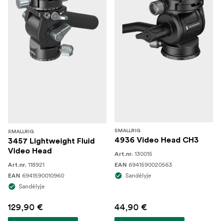
SMALLRIG
SMALLRIG
4936 Video Head CH3
3457 Lightweight Fluid
Video Head
130015
Art.nr.
118921
6941590020563
Art.nr.
EAN
6941590010960
Sandėlyje
EAN
Sandėlyje
129,90 €
44,90 €