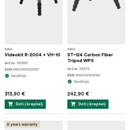
SIRUI
SIRUI
Videokit R-2004 + VH-10
ST-124 Carbon Fiber
Tripod WPS
102865
Art.nr.
115373
6952060002897
Art.nr.
EAN
6952060012162
Sandėlyje
EAN
Sandėlyje
313,90 €
242,90 €
Dėti į krepšelį
Dėti į krepšelį
6 years warranty