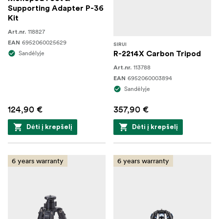
Supporting Adapter P-36
Kit
118827
Art.nr.
6952060025629
EAN
SIRUI
Sandėlyje
R-2214X Carbon Tripod
113788
Art.nr.
6952060003894
EAN
Sandėlyje
124,90 €
357,90 €
Dėti į krepšelį
Dėti į krepšelį
6 years warranty
6 years warranty