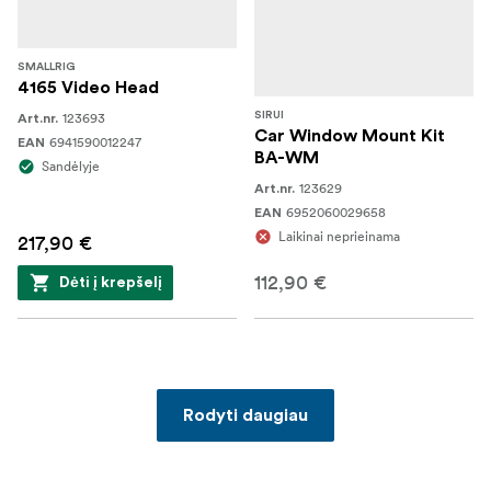
SMALLRIG
4165 Video Head
123693
SIRUI
Art.nr.
Car Window Mount Kit
6941590012247
EAN
BA-WM
Sandėlyje
123629
Art.nr.
6952060029658
EAN
Laikinai neprieinama
217,90 €
112,90 €
Dėti į krepšelį
Rodyti daugiau