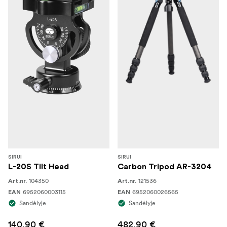
SIRUI
SIRUI
L-20S Tilt Head
Carbon Tripod AR-3204
104350
121536
Art.nr.
Art.nr.
6952060003115
6952060026565
EAN
EAN
Sandėlyje
Sandėlyje
140,90 €
482,90 €