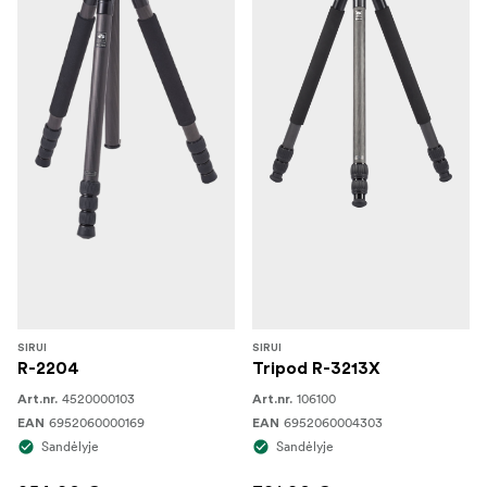
SIRUI
SIRUI
R-2204
Tripod R-3213X
4520000103
106100
Art.nr.
Art.nr.
6952060000169
6952060004303
EAN
EAN
Sandėlyje
Sandėlyje