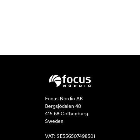
Focus Nordic AB

Bergsjödalen 48

415 68 Gothenburg

Sweden

VAT: SE556507498501