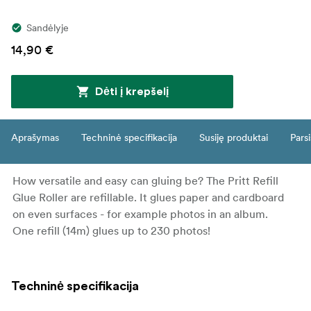
Sandėlyje
14,90 €
Dėti į krepšelį
Aprašymas
Techninė specifikacija
Susiję produktai
Parsi
How versatile and easy can gluing be? The Pritt Refill
Glue Roller are refillable. It glues paper and cardboard
on even surfaces - for example photos in an album.
One refill (14m) glues up to 230 photos!
Techninė specifikacija