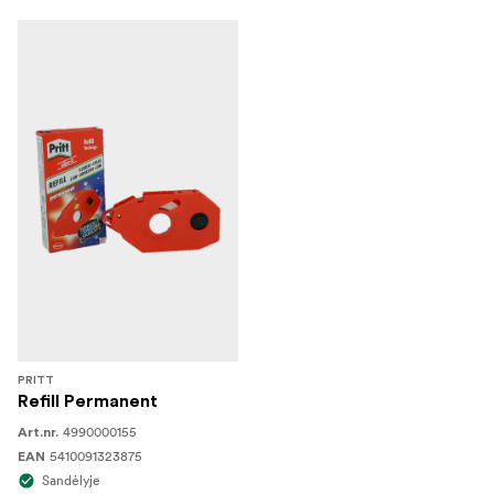
PRITT
Refill Permanent
4990000155
Art.nr.
5410091323875
EAN
Sandėlyje