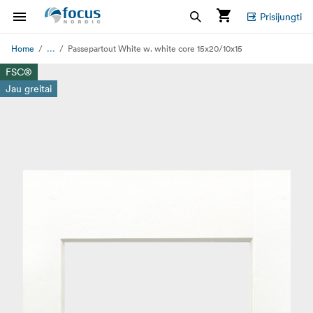
Prisijungti
...
Home
Passepartout White w. white core 15x20/10x15
FSC®
Jau greitai