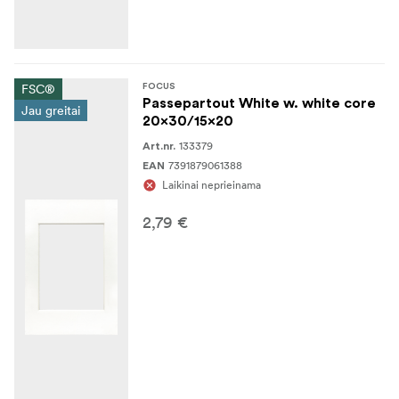
FSC®
FOCUS
Passepartout White w. white core
Jau greitai
20x30/15x20
133379
Art.nr.
7391879061388
EAN
Laikinai neprieinama
2,79 €