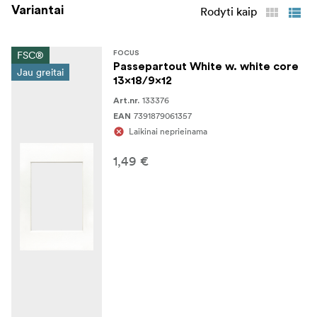
Variantai
Rodyti kaip
FSC®
FOCUS
Passepartout White w. white core
Jau greitai
13x18/9x12
133376
Art.nr.
7391879061357
EAN
Laikinai neprieinama
1,49 €