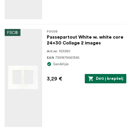
FSC®
FOCUS
Passepartout White w. white core
24x30 Collage 2 images
133380
Art.nr.
7391879061395
EAN
Sandėlyje
3,29 €
Dėti į krepšelį