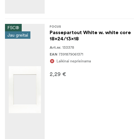
FSC®
FOCUS
Passepartout White w. white core
Jau greitai
18x24/13x18
133378
Art.nr.
7391879061371
EAN
Laikinai neprieinama
2,29 €