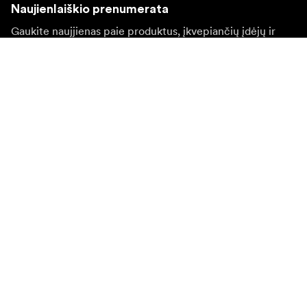
Naujienlaiškio prenumerata
Gaukite naujjienas paie produktus, įkvepiančių įdėjų ir
specialių pasiūlymų.
Privatus klientas
Perpardavėjas
Prisijungti
Apsilankykite kitoje vietinėje svetainėje
©
2026
Focus Nordic