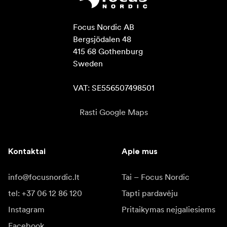
Focus Nordic AB

Bergsjödalen 48

415 68 Gothenburg

Sweden

VAT: SE556507498501
Rasti Google Maps
Kontaktai
Apie mus
info@focusnordic.lt
Tai – Focus Nordic
tel: +37 06 12 86 120
Tapti pardavėju
Instagram
Pritaikymas neįgaliesiems
Facebook