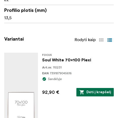
Profilio plotis (mm)
13,5
Variantai
Rodyti kaip
FOCUS
Soul White 70x100 Plexi
110231
Art.nr.
7391879045616
EAN
Sandėlyje
92,90 €
Dėti į krepšelį