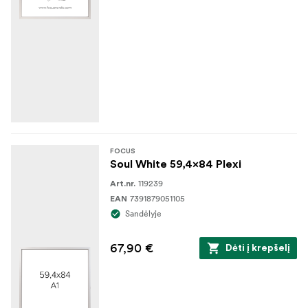
FOCUS
Soul White 59,4x84 Plexi
119239
Art.nr.
7391879051105
EAN
Sandėlyje
67,90 €
Dėti į krepšelį