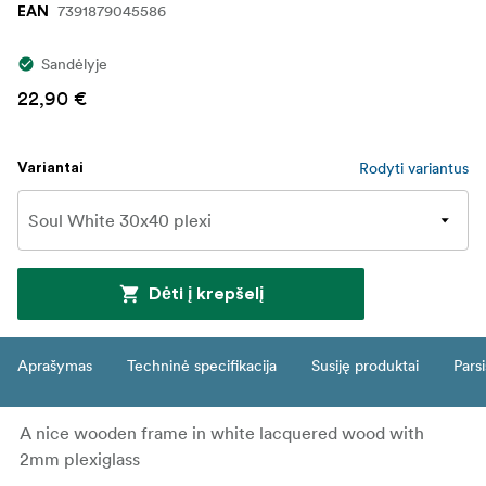
7391879045586
EAN
Sandėlyje
22,90 €
Rodyti variantus
Variantai
Dėti į krepšelį
Aprašymas
Techninė specifikacija
Susiję produktai
Parsi
A nice wooden frame in white lacquered wood with
2mm plexiglass