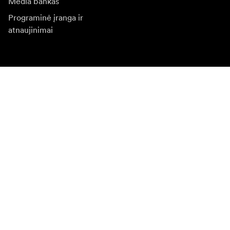
Media bankas
Programinė įranga ir
atnaujinimai
Naujienlaiškio prenumerata
Gaukite naujjienas paie produktus, įkvepiančių įdėjų ir
specialių pasiūlymų.
Privatus klientas
Perpardavėjas
Prisijungti
Apsilankykite kitoje vietinėje svetainėje