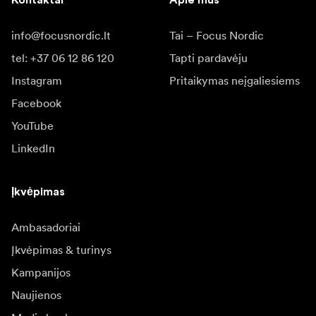
Kontaktai
Apie mus
info@focusnordic.lt
Tai – Focus Nordic
tel: +37 06 12 86 120
Tapti pardavėju
Instagram
Pritaikymas neįgaliesiems
Facebook
YouTube
LinkedIn
Įkvėpimas
Ambasadoriai
Įkvėpimas & turinys
Kampanijos
Naujienos