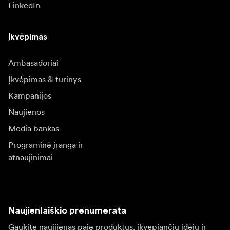
LinkedIn
Įkvėpimas
Ambasadoriai
Įkvėpimas & turinys
Kampanijos
Naujienos
Media bankas
Programinė įranga ir
atnaujinimai
Naujienlaiškio prenumerata
Gaukite naujjienas paie produktus, įkvepiančių įdėjų ir