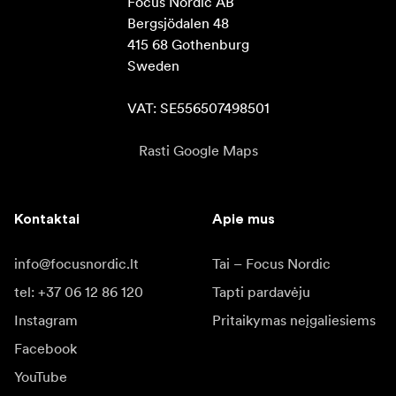
Focus Nordic AB

Bergsjödalen 48

415 68 Gothenburg

Sweden

VAT: SE556507498501
Rasti Google Maps
Kontaktai
Apie mus
info@focusnordic.lt
Tai – Focus Nordic
tel: +37 06 12 86 120
Tapti pardavėju
Instagram
Pritaikymas neįgaliesiems
Facebook
YouTube