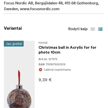
Focus Nordic AB, Bergsjödalen 48, 415 68 Gothenburg,
Sweden, www.focusnordic.com
Variantai
Rodyti kaip
Jau greitai
FOCUS
Christmas ball in Acrylic for for
photo 10cm
127975
Art.nr.
7391879053215
EAN
Laikinai neprieinama
9,39 €