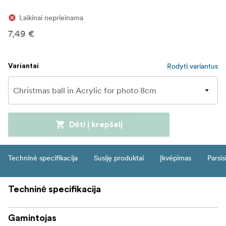
Laikinai neprieinama
7,49 €
Rodyti variantus
Variantai
Dėti į krepšelį
Techninė specifikacija
Susiję produktai
Įkvėpimas
Parsis
Techninė specifikacija
Gamintojas