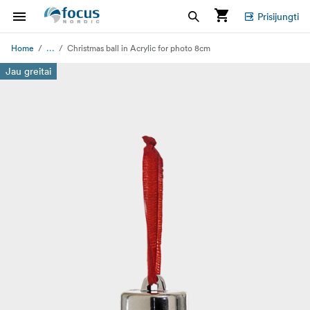
Prisijungti
...
Home
Christmas ball in Acrylic for photo 8cm
Jau greitai