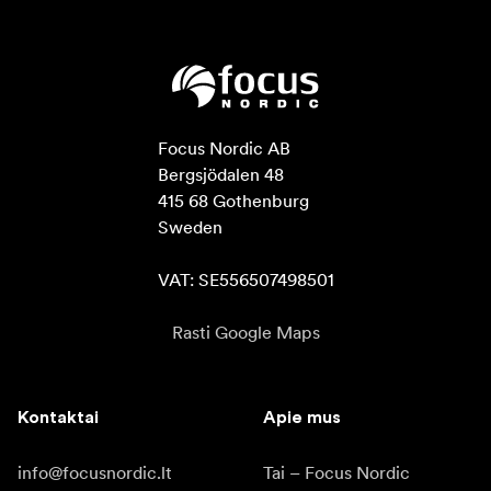
Focus Nordic AB

Bergsjödalen 48

415 68 Gothenburg

Sweden

VAT: SE556507498501
Rasti Google Maps
Kontaktai
Apie mus
info@focusnordic.lt
Tai – Focus Nordic