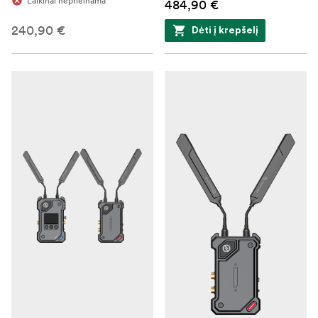
Laikinai neprieinama
484,90 €
240,90 €
Dėti į krepšelį