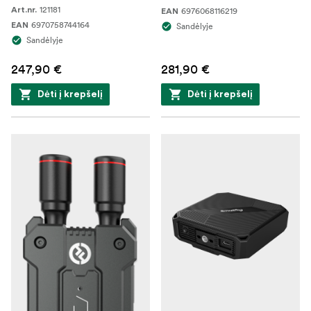
121181
Art.nr.
6976068116219
EAN
6970758744164
EAN
Sandėlyje
Sandėlyje
247,90 €
281,90 €
Dėti į krepšelį
Dėti į krepšelį