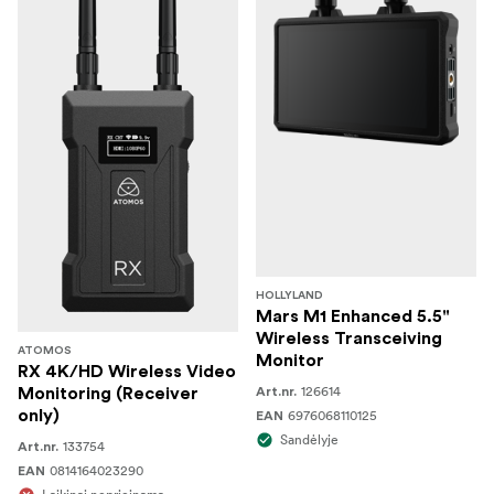
HOLLYLAND
Mars M1 Enhanced 5.5"
Wireless Transceiving
ATOMOS
Monitor
RX 4K/HD Wireless Video
126614
Monitoring (Receiver
Art.nr.
only)
6976068110125
EAN
Sandėlyje
133754
Art.nr.
0814164023290
EAN