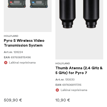
HOLLYLAND
Pyro S Wireless Video
Transmission System
128224
Art.nr.
6976068115496
EAN
Laikinai neprieinama
HOLLYLAND
Thumb Atenna (2.4 GHz &
5 GHz) for Pyro 7
130530
Art.nr.
6976068117315
EAN
Laikinai neprieinama
509,90 €
10,90 €