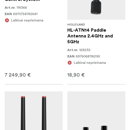
114366
Art.nr.
6970758742641
EAN
Laikinai neprieinama
HOLLYLAND
HL-ATN14 Paddle
Antenna 2.4GHz and
5GHz
128232
Art.nr.
6976068116295
EAN
Laikinai neprieinama
7 249,90 €
18,90 €