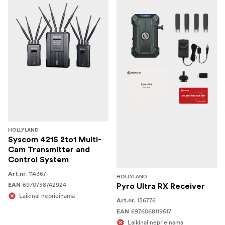
HOLLYLAND
Syscom 421S 2to1 Multi-
Cam Transmitter and
Control System
114367
Art.nr.
HOLLYLAND
6970758742924
EAN
Pyro Ultra RX Receiver
Laikinai neprieinama
136776
Art.nr.
6976068119517
EAN
Laikinai neprieinama