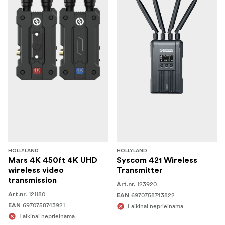
HOLLYLAND
HOLLYLAND
Mars 4K 450ft 4K UHD
Syscom 421 Wireless
wireless video
Transmitter
transmission
123920
Art.nr.
121180
Art.nr.
6970758743822
EAN
6970758743921
EAN
Laikinai neprieinama
Laikinai neprieinama