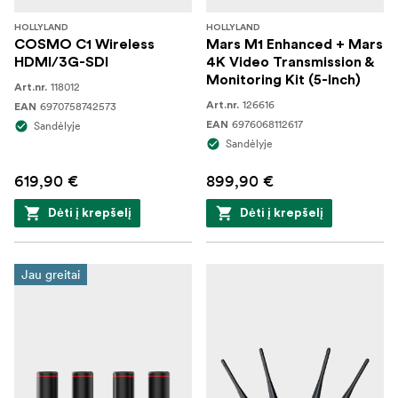
HOLLYLAND
HOLLYLAND
COSMO C1 Wireless
Mars M1 Enhanced + Mars
HDMI/3G-SDI
4K Video Transmission &
Monitoring Kit (5-Inch)
118012
Art.nr.
126616
6970758742573
Art.nr.
EAN
6976068112617
Sandėlyje
EAN
Sandėlyje
619,90 €
899,90 €
Dėti į krepšelį
Dėti į krepšelį
Jau greitai