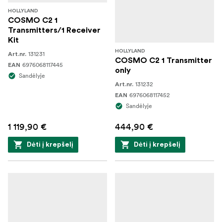
HOLLYLAND
COSMO C2 1
Transmitters/1 Receiver
Kit
HOLLYLAND
131231
Art.nr.
COSMO C2 1 Transmitter
6976068117445
EAN
only
Sandėlyje
131232
Art.nr.
6976068117452
EAN
Sandėlyje
1 119,90 €
444,90 €
Dėti į krepšelį
Dėti į krepšelį