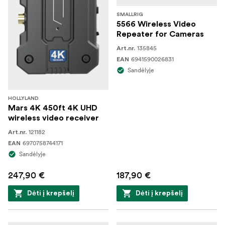
SMALLRIG
5566 Wireless Video
Repeater for Cameras
135845
Art.nr.
6941590026831
EAN
Sandėlyje
HOLLYLAND
Mars 4K 450ft 4K UHD
wireless video receiver
121182
Art.nr.
6970758744171
EAN
Sandėlyje
247,90 €
187,90 €
Dėti į krepšelį
Dėti į krepšelį