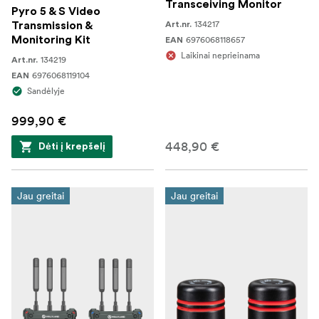
Transceiving Monitor
Pyro 5 & S Video
134217
Transmission &
Art.nr.
Monitoring Kit
6976068118657
EAN
Laikinai neprieinama
134219
Art.nr.
6976068119104
EAN
Sandėlyje
999,90 €
448,90 €
Dėti į krepšelį
Jau greitai
Jau greitai