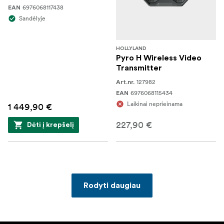
6976068117438
EAN
Sandėlyje
HOLLYLAND
Pyro H Wireless Video
Transmitter
127982
Art.nr.
6976068115434
EAN
Laikinai neprieinama
1 449,90 €
227,90 €
Dėti į krepšelį
Rodyti daugiau