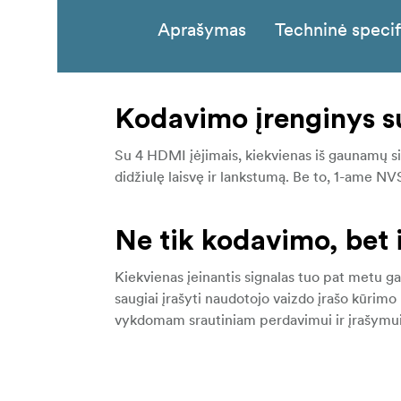
Aprašymas
Techninė specif
Kodavimo įrenginys su
Su 4 HDMI įėjimais, kiekvienas iš gaunamų sign
didžiulę laisvę ir lankstumą. Be to, 1-ame N
Ne tik kodavimo, bet 
Kiekvienas įeinantis signalas tuo pat metu ga
saugiai įrašyti naudotojo vaizdo įrašo kūrim
vykdomam srautiniam perdavimui ir įrašymu
Integruotas skaitmeni