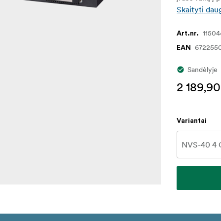
Skaityti dau
11504
Art.nr.
672255
EAN
Sandėlyje
2 189,90
Variantai