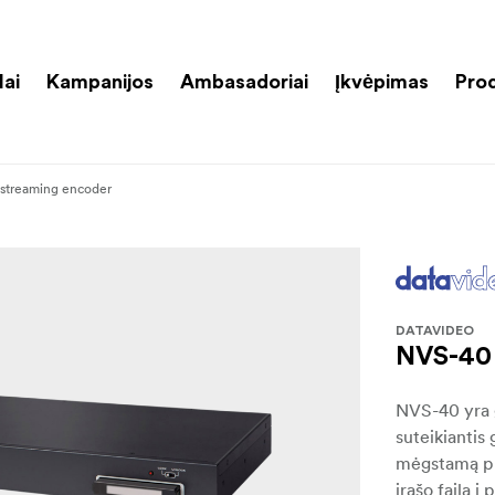
lai
Kampanijos
Ambasadoriai
Įkvėpimas
Pro
streaming encoder
DATAVIDEO
NVS-40 
NVS-40 yra g
suteikiantis
mėgstamą pla
įrašo failą 