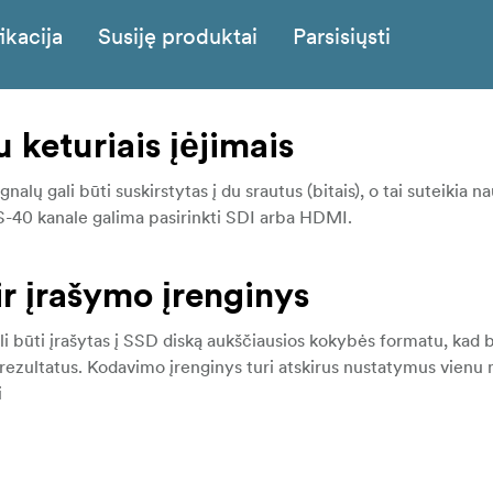
ikacija
Susiję produktai
Parsisiųsti
 keturiais įėjimais
alų gali būti suskirstytas į du srautus (bitais), o tai suteikia n
VS-40 kanale galima pasirinkti SDI arba HDMI.
ir įrašymo įrenginys
li būti įrašytas į SSD diską aukščiausios kokybės formatu, kad 
o rezultatus. Kodavimo įrenginys turi atskirus nustatymus vienu
i
nto vaizdo atkūrimo procesas i