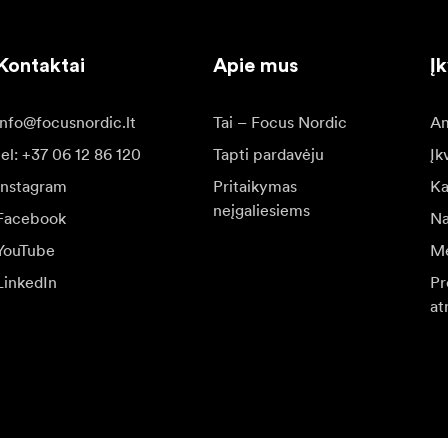
Kontaktai
Apie mus
Į
info@focusnordic.lt
Tai – Focus Nordic
Am
tel: +37 06 12 86 120
Tapti pardavėju
Įk
Instagram
Pritaikymas
Ka
neįgaliesiems
Facebook
Na
YouTube
Me
LinkedIn
Pr
at