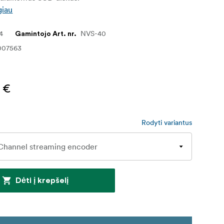
giau
4
NVS-40
Gamintojo Art. nr.
007563
 €
Rodyti variantus
Dėti į krepšelį