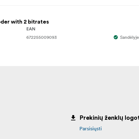
er with 2 bitrates
EAN
672255009093
Sandėlyje
Prekinių ženklų logot
Parsisiųsti