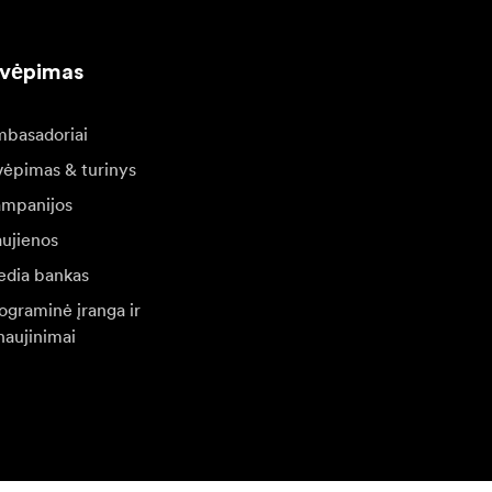
kvėpimas
basadoriai
vėpimas & turinys
mpanijos
ujienos
dia bankas
ograminė įranga ir
naujinimai