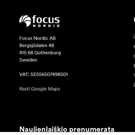
Focus Nordic AB

Bergsjödalen 48

415 68 Gothenburg

Sweden

VAT: SE556507498501
Rasti Google Maps
Naujienlaiškio prenumerata