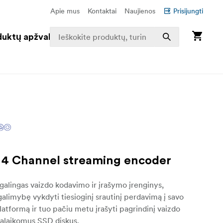
Apie mus
Kontaktai
Naujienos
Prisijungti
duktų apžvalga
4 Channel streaming encoder
alingas vaizdo kodavimo ir įrašymo įrenginys,
 galimybę vykdyti tiesioginį srautinį perdavimą į savo
tformą ir tuo pačiu metu įrašyti pagrindinį vaizdo
į palaikomus SSD diskus.