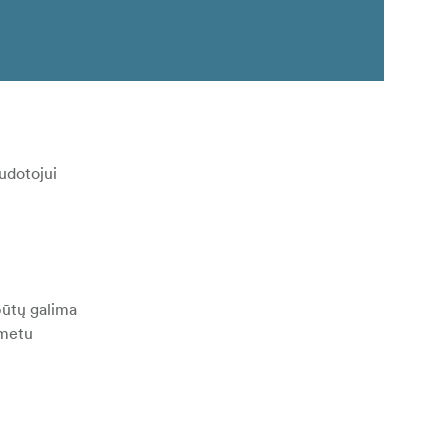
audotojui
būtų galima
 metu
r