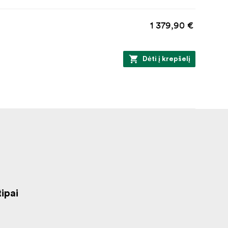
1 379,90 €
Dėti į krepšelį
ipai