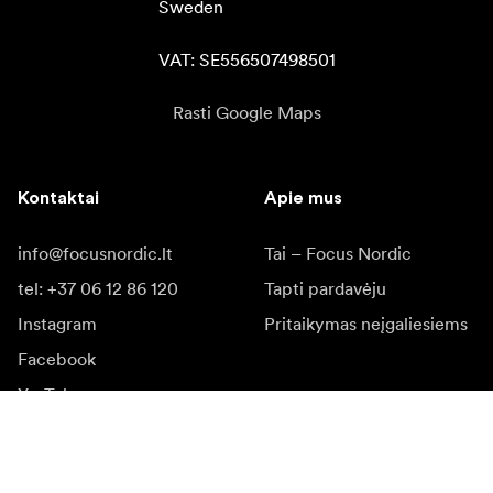
Sweden

VAT: SE556507498501
Rasti Google Maps
Kontaktai
Apie mus
info@focusnordic.lt
Tai – Focus Nordic
tel: +37 06 12 86 120
Tapti pardavėju
Instagram
Pritaikymas neįgaliesiems
Facebook
YouTube
LinkedIn