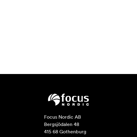
Focus Nordic AB

Bergsjödalen 48

415 68 Gothenburg
