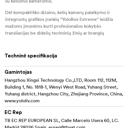
su keliomis kameromis.
Dėl kompaktiško dizaino, kelių kamerų palaikymo ir
integruotų grafikos įrankių "YoloBox Extreme" leidžia
mažoms įmonėms kurti profesionalios kokybės
transliacijas be didelių techninių žinių ar brangių
nustatymų. Nesvarbu, ar tai būtų internetinių seminarų,
tiesioginių produktų demonstracijų, virtualių renginių, ar
socialinės žiniasklaidos transliacijų rengimas, mažos
Techninė specifikacija
įmonės gali naudoti šį "viskas viename" sprendimą, kad
veiksmingai užmegztų ryšį su klientais ir padidintų savo
Gamintojas
prekės ženklo žinomumą internete.
Hangzhou Xingxi Technology Co.,LTD, Room 112, 112M,
Pagrindiniai techniniai "Yolobox Ultra" akcentai
Building 1, No. 1818-1, Wenyi West Road, Yuhang Street,
Yuhang district, Hangzhou City, Zhejiang Province, China,
"Yolobox
Daugelio kamerų jungiamumas:
www.yololiv.com
Extreme" galima prijungti prie kelių skirtingų įėjimų,
pavyzdžiui, 8 HDMI įėjimų, 2 USB A, 1 USB C ir 8
EC Rep
NDI, prie kurių galima prisijungti belaidžiu ryšiu
TB EC REP EUROPEAN SL, Calle Marcelo Usera 60, LC.
arba per eternetą. Perjunkite juos realiuoju laiku ir
Madrid 28026 Spain,
eureg@tbvat.com