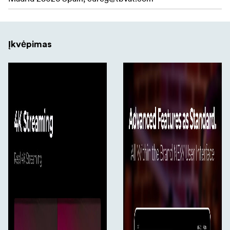
valdykite garso lygius naudodami integruotą
maišytuvą. 2 HDMI išvestis galima priskirti
nepriklausomai (programa, daugialypė peržiūra arba
peržiūra) ir išvesti 4K formatu.
Įkvėpimas
Didelis ekranas,
Didelis 11,2 colio jutiklinis ekranas:
kurio didžiausias ryškumas siekia 800-1 000 nitų,
leidžia aiškiai matyti tiesioginius kanalus, kameros
kampus ir meniu, kad būtų galima greitai ir lengvai
valdyti.
: Siųskite tiesiogiai
Įmontuotas kodavimo įrenginys
į populiarias platformas, tokias kaip "YouTube",
"Facebook" ir "Twitch", naudodami Ethernet, Wi-Fi
arba 4G LTE be atskiro kompiuterio ar programinės
įrangos.
užtikrina greitą
"Qualcomm 8 Gen2" procesorius:
ir greitą reagavimą, sklandų vaizdo įrašų perjungimą,