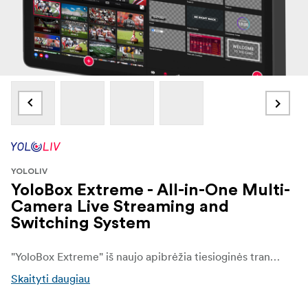
YOLOLIV
YoloBox Extreme - All-in-One Multi-
Camera Live Streaming and
Switching System
"YoloBox Extreme" iš naujo apibrėžia tiesioginės transliacijos ir vaizdo įrašų kūrimo principus, nes pasižymi aukščiausio lygio našumu ir "viskas viename" dizainu. 8 HDMI įėjimai, 2 priskiriami HDMI išėjimai, 11,2 colio OLED jutiklinis ekranas su dideliu ryškumu, 4K transliacija ir ISO įrašymas, "Qualcomm 8 Gen2" procesorius, iki 10 valandų veikiantis akumuliatorius ir 8 NDI-HX įėjimų palaikymas užtikrina išskirtinę galią, lankstumą ir paprastą naudojimą bet kokiam gamybos scenarijui.
Skaityti daugiau