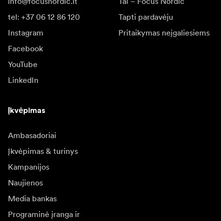
info@focusnordic.lt
Tai – Focus Nordic
tel: +37 06 12 86 120
Tapti pardavėju
Instagram
Pritaikymas neįgaliesiems
Facebook
YouTube
LinkedIn
Įkvėpimas
Ambasadoriai
Įkvėpimas & turinys
Kampanijos
Naujienos
Media bankas
Programinė įranga ir