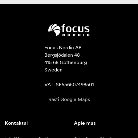
Focus Nordic AB

Bergsjödalen 48

415 68 Gothenburg

Sweden

VAT: SE556507498501
Rasti Google Maps
Kontaktai
Apie mus