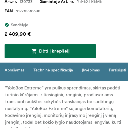
130733
YB-EXTREME
Art.nr.
Gamintojo Art. nr.
762715516398
EAN
Sandėlyje
2 409,90 €
Dėti į krepšelį
Aprašymas
Techninė specifikacija
Įkvėpimas
Parsisiųsti
"YoloBox Extreme" yra puikus sprendimas, skirtas padėti
turinio kūrėjams ir tiesioginių renginių prodiuseriams
transliuoti aukštos kokybės transliacijas be sudėtingų
nustatymų. "YoloBox Extreme" sujungia komutatorių,
kodavimo įrenginį, monitorių ir įrašymo įrenginį į vieną
įrenginį, todėl bet kokio lygio naudotojams lengviau kurti