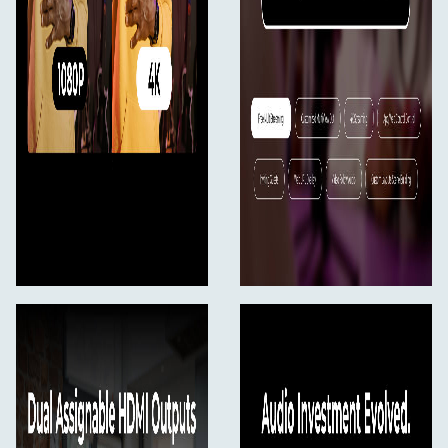
Replay" sukuria svarbiausius klipus su iš anksto
nustatyta trukme ir efektais. Nuotoliniai svečiai gali
sklandžiai prisijungti per naršyklę, o PTZ valdiklis
nustato iki penkių kameros padėčių, kad būtų galima
dinamiškai keisti kampą. Papildomos funkcijos:
vaizdo įrašų apkarpymas, kad būtų galima pritaikyti
vaizdus, chromatinis raktas, kad būtų galima sukurti
pasirinktinį foną, ir "AutoSwitch", kad būtų galima
automatizuotai perjungti kameras, todėl gamyba
tampa nesudėtinga ir profesionali.
Dėl intuityvios jutiklinio ekrano sąsajos ir "viskas
viename" dizaino "Yolobox Extreme" tiesioginę
transliaciją daro paprastą. Tiesiog prijunkite įrenginius,
nustatykite srautą ir pradėkite transliuoti per kelias
minutes - nereikia sudėtingų nustatymų.