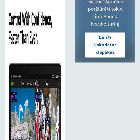
skirtus slapukus
peržiūrėti tokio
tipo Focus
Nordic turinį
Leisti
rinkodaros
slapukus