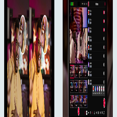
grafines perdangas ir stabilų transliavimą.
Išsaugokite filmuotą medžiagą,
Vidinis įrašymas:
kad galėtumėte ją įrašyti tiesiogiai į SD kortelę (iki
128 GB).
Yra mikrofono ir linijinio lygio
Garsiniai įėjimai:
parinktys, todėl galima įrašyti kokybiškesnį garsą ir
tiksliau valdyti garsą.
**Visos išplėstinės funkcijos: **"YoloBox Extreme"
siūlo pažangias funkcijas, kurios pagerina tiesioginio
transliavimo ir vaizdo įrašų kūrimo galimybes. ISO
įrašymas fiksuoja visus vaizdo įėjimus ir programos
išvestį atskirai. Grafiniai perdengimai leidžia pridėti
logotipus, antraštes, atgalinį skaičiavimą ir dar
daugiau, o daugialypės terpės išdėstymas leidžia
lengvai pritaikyti transliacijas. Integruotos rezultatų
lentelės stebi žaidimo eigą, rodo komandų logotipus
ir atnaujina rezultatus realiuoju laiku. "MultiCam